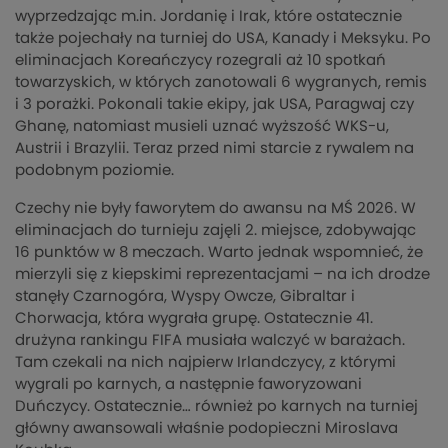
wyprzedzając m.in. Jordanię i Irak, które ostatecznie
także pojechały na turniej do USA, Kanady i Meksyku. Po
eliminacjach Koreańczycy rozegrali aż 10 spotkań
towarzyskich, w których zanotowali 6 wygranych, remis
i 3 porażki. Pokonali takie ekipy, jak USA, Paragwaj czy
Ghanę, natomiast musieli uznać wyższość WKS-u,
Austrii i Brazylii. Teraz przed nimi starcie z rywalem na
podobnym poziomie.
Czechy nie były faworytem do awansu na MŚ 2026. W
eliminacjach do turnieju zajęli 2. miejsce, zdobywając
16 punktów w 8 meczach. Warto jednak wspomnieć, że
mierzyli się z kiepskimi reprezentacjami – na ich drodze
stanęły Czarnogóra, Wyspy Owcze, Gibraltar i
Chorwacja, która wygrała grupę. Ostatecznie 41.
drużyna rankingu FIFA musiała walczyć w barażach.
Tam czekali na nich najpierw Irlandczycy, z którymi
wygrali po karnych, a następnie faworyzowani
Duńczycy. Ostatecznie… również po karnych na turniej
główny awansowali właśnie podopieczni Miroslava