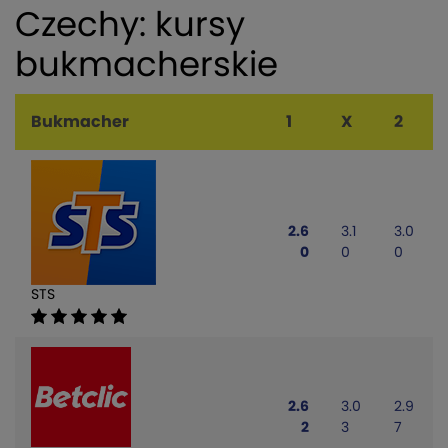
Czechy: kursy
bukmacherskie
Bukmacher
1
X
2
2.6
3.1
3.0
0
0
0
STS
2.6
3.0
2.9
2
3
7