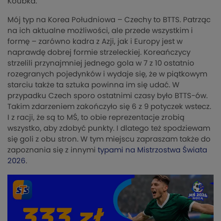
Koubka.
Mój typ na Korea Południowa – Czechy to BTTS. Patrząc
na ich aktualne możliwości, ale przede wszystkim i
formę – zarówno kadra z Azji, jak i Europy jest w
naprawdę dobrej formie strzeleckiej. Koreańczycy
strzelili przynajmniej jednego gola w 7 z 10 ostatnio
rozegranych pojedynków i wydaje się, że w piątkowym
starciu także ta sztuka powinna im się udać. W
przypadku Czech sporo ostatnimi czasy było BTTS-ów.
Takim zdarzeniem zakończyło się 6 z 9 potyczek wstecz.
I z racji, że są to MŚ, to obie reprezentacje zrobią
wszystko, aby zdobyć punkty. I dlatego też spodziewam
się goli z obu stron. W tym miejscu zapraszam także do
zapoznania się z innymi
typami na Mistrzostwa Świata
2026
.