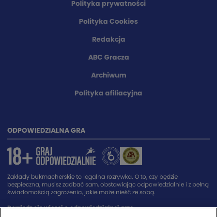
Polityka prywatności
Polityka Cookies
Redakcja
ABC Gracza
Archiwum
Polityka afiliacyjna
ODPOWIEDZIALNA GRA
Zakłady bukmacherskie to legalna rozrywka. O to, czy będzie
bezpieczna, musisz zadbać sam, obstawiając odpowiedzialnie i z pełną
świadomością zagrożenia, jakie może nieść ze sobą.
Dowiedz się więcej o odpowiedzialnej grze.