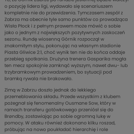
o pozycję lidera ligi, wydawało się scenariuszem
kompletnie nie do przewidzenia. Tymczasem zespół z
Zabrza ma obecnie tyle samo punktów co prowadząca
Wisła Płock i z pełnym prawem może mówić o sobie
jako o jednym z największych pozytywnych zaskoczeń
sezonu. Rundę wiosenną Górnik rozpoczął w
znakomitym stylu, pokonując na własnym stadionie
Piasta Gliwice 2:1, choć wynik ten nie do końca oddaje
przebieg spotkania. Drużyna trenera Gasparika mogła
ten mecz spokojnie zamknąć wyższym, nawet dwu- lub
trzybramkowym prowadzeniem, bo sytuacji pod
bramką rywala nie brakowało.
Zimą w Zabrzu doszło jednak do lekkiego
przemeblowania składu. Przede wszystkim z klubem
pożegnał się fenomenalny Ousmane Sow, który w
ramach transferu gotówkowego przeniósł się do
Brøndby, zostawiając po sobie ogromną lukę w
pomocy. W ataku również dokonano kilku roszad,
próbując na nowo poukładać hierarchię i role