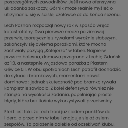
poszczególnych zawodników. Jeśli nowa ofensywna
układanka zaskoczy, Górnik może realnie myśleć o
utrzymaniu się w ścisłej czołówce aż do końca sezonu.
Lech Poznań rozpoczął nowy rok w sposób wręcz
katastrofalny. Dwa pierwsze mecze po zimowej
przerwie, teoretycznie z rywalami wyraźnie słabszymi,
zakończyły się dwiema porażkami, które mocno
zachwiały pozycją „Kolejorza” w tabeli. Najpierw
przyszła bolesna, domowa przegrana z Lechią Gdańsk
aż 1:3, a następnie wyjazdowa porażka z Piastem
Gliwice 0:1. W obu spotkaniach Lech potrafił dochodzić
do sytuacji bramkowych, momentami nawet
dominował, jednak skuteczność pod bramką rywala
kompletnie zawiodła. Z kolei defensywa również nie
stanęła na wysokości zadania, popełniając proste
błędy, które bezlitośnie wykorzystywali przeciwnicy.
Efekt jest taki, że Lech traci już siedem punktów do
lidera, a przed nim w tabeli znajduje się aż osiem
zespołów. To położenie dalekie od oczekiwań klubu,