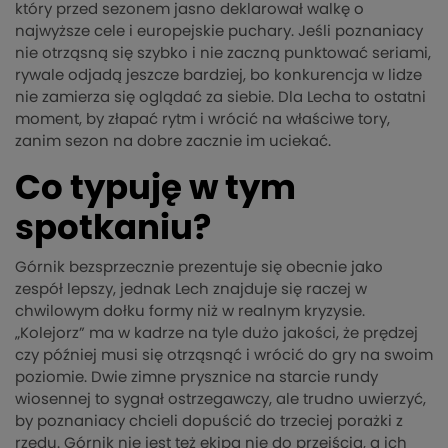
który przed sezonem jasno deklarował walkę o
najwyższe cele i europejskie puchary. Jeśli poznaniacy
nie otrząsną się szybko i nie zaczną punktować seriami,
rywale odjadą jeszcze bardziej, bo konkurencja w lidze
nie zamierza się oglądać za siebie. Dla Lecha to ostatni
moment, by złapać rytm i wrócić na właściwe tory,
zanim sezon na dobre zacznie im uciekać.
Co typuję w tym
spotkaniu?
Górnik bezsprzecznie prezentuje się obecnie jako
zespół lepszy, jednak Lech znajduje się raczej w
chwilowym dołku formy niż w realnym kryzysie.
„Kolejorz” ma w kadrze na tyle dużo jakości, że prędzej
czy później musi się otrząsnąć i wrócić do gry na swoim
poziomie. Dwie zimne prysznice na starcie rundy
wiosennej to sygnał ostrzegawczy, ale trudno uwierzyć,
by poznaniacy chcieli dopuścić do trzeciej porażki z
rzędu. Górnik nie jest też ekipą nie do przejścia, a ich