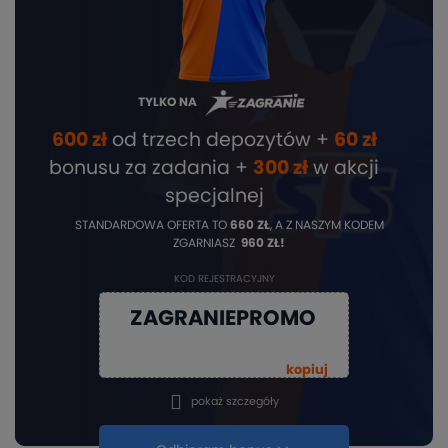
TYLKO NA
600 zł
od trzech depozytów +
60 zł
bonusu za zadania +
3
00 zł
w akcji
specjalnej
STANDARDOWA OFERTA TO
660 ZŁ
, A Z NASZYM KODEM
ZGARNIASZ
960 ZŁ!
KOD REJESTRACYJNY
ZAGRANIEPROMO
kopiuj
pokaż szczegóły