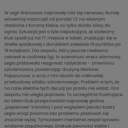
W Legii Warszawa naprawdę robi się nerwowo. Rundę
wiosenną rozpoczęli od porażki 1:2 na własnym
stadionie z Koroną Kielce, co tylko dolało oliwy do
ognia. Sytuacja jest o tyle niepokojąca, że stołeczny
klub spadł już na 17. miejsce w tabeli, znajdując się w
strefie spadkowej z dorobkiem zaledwie 19 punktów po
19 kolejkach. Dla zespołu, który jeszcze niedawno
celował w czołówkę ligi, to scenariusz wręcz alarmowy.
Legia próbowała reagować radykalnie – zmieniono
szkoleniowca, powierzając drużynę Markowi
Papszunowi, a wraz z nim doszło do całkowitej
przebudowy sztabu szkoleniowego. Problem w tym, że
na razie efektów tych decyzji po prostu nie widać. Gra
zespołu nie uległa poprawie. To szczególnie frustrujące,
bo latem klub przeprowadził naprawdę głośne,
„papierowe” transfery i pod względem jakości kadry
Legia wciąż powinna bez problemu plasować się
znacznie wyżej. Tymczasem mentalnie zespół sprawia
wrażenie zagubionego, brakuje pewności siebie i