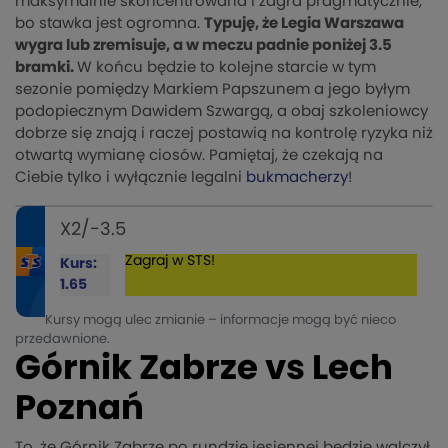
maksymalnie skoncentrowana i zagra pragmatycznie,
bo stawka jest ogromna.
Typuję, że Legia Warszawa
wygra lub zremisuje, a w meczu padnie poniżej 3.5
bramki.
W końcu będzie to kolejne starcie w tym
sezonie pomiędzy Markiem Papszunem a jego byłym
podopiecznym Dawidem Szwargą, a obaj szkoleniowcy
dobrze się znają i raczej postawią na kontrolę ryzyka niż
otwartą wymianę ciosów. Pamiętaj, że czekają na
Ciebie tylko i wyłącznie legalni
bukmacherzy
!
X2/-3.5
Zagraj w STS!
Kurs:
1.65
Kursy mogą ulec zmianie – informacje mogą być nieco
przedawnione.
Górnik Zabrze vs Lech
Poznań
To, że Górnik Zabrze po rundzie jesiennej będzie walczył