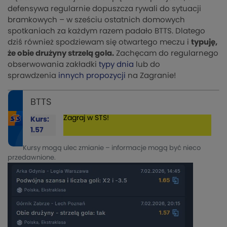
defensywa regularnie dopuszcza rywali do sytuacji
bramkowych – w sześciu ostatnich domowych
spotkaniach za każdym razem padało BTTS. Dlatego
dziś również spodziewam się otwartego meczu i
typuję,
że obie drużyny strzelą gola.
Zachęcam do regularnego
obserwowania zakładki
typy dnia
lub do
sprawdzenia
innych propozycji
na Zagranie!
BTTS
Zagraj w STS!
Kurs:
1.57
Kursy mogą ulec zmianie – informacje mogą być nieco
przedawnione.