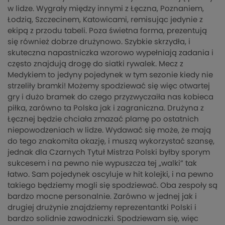
w lidze. Wygrały między innymi z Łęczna, Poznaniem,
Łodzią, Szczecinem, Katowicami, remisując jedynie z
ekipą z przodu tabeli. Poza świetna forma, prezentują
się również dobrze drużynowo. Szybkie skrzydła, i
skuteczna napastniczka wzorowo wypełniają zadania i
często znajdują drogę do siatki rywalek. Mecz z
Medykiem to jedyny pojedynek w tym sezonie kiedy nie
strzeliły bramki! Możemy spodziewać się więc otwartej
gry i dużo bramek do czego przyzwyczaiła nas kobieca
piłka, zarówno ta Polska jak i zagraniczna. Drużyna z
Łęcznej będzie chciała zmazać plamę po ostatnich
niepowodzeniach w lidze. Wydawać się może, że mają
do tego znakomita okazję, i muszą wykorzystać szansę,
jednak dla Czarnych Tytuł Mistrza Polski byłby sporym
sukcesem i na pewno nie wypuszcza tej „walki” tak
łatwo. Sam pojedynek oscyluje w hit kolejki, i na pewno
takiego będziemy mogli się spodziewać. Oba zespoły są
bardzo mocne personalnie. Zarówno w jednej jak i
drugiej drużynie znajdziemy reprezentantki Polski i
bardzo solidnie zawodniczki. Spodziewam się, więc