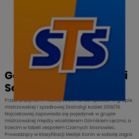
Górnik Łęczna – Czarni
Sosnowiec
Przed drużynami i kibicami 26. runda spotkań w grupie
mistrzowskiej i spadkowej Ekstraligi kobiet 2018/19.
Najciekawiej zapowiada się pojedynek w grupie
mistrzowskiej między wiceliderem Górnikiem Łęczna, a
trzecim w tabeli zespołem Czarnych Sosnowiec.
Prowadzący w klasyfikacji Medyk Konin w sobotę zagra