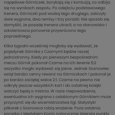
napędowe Górniczek, borykają się z kontuzją, co odbija
się na wynikach zespołu. Po odejściu podstawowego
trenera, Górniczki pod wodzą tego drugiego, zaliczyły
dwie wygrane, dwa remisy i trzy porażki. Nie sposób się
domyślić, że posadę trenera utracił, a na stanowisko I
szkoleniowca ponownie przywrócono tego
poprzedniego.
Kilka tygodni wcześniej mogłoby się wydawać, że
pojedynek Górnika z Czarnymi będzie raczej
jednostronny. Kiedy po pierwszym bezpośrednim
meczu Górnik pokonał Czarne na ich terenie 5:2
wszystko mogło wydawać się jasne. Jednak Sosnowiec
wziął bardzo cenny rewanż na Górniczkach i pokonał je
po bardzo zaciętej walce 2:1. Czarne na pewno nie
odkryły jeszcze wszystkich kart i do ostatniej kolejki
walczyć będą o mistrza. W razie niepowodzenia,
ewentualna ich wygrana z osłabionym Górnikiem może
przyczynić się do wicemistrzostwa ligi. Statystyki
piłkarek z Sosnowca robią wrażenie. Poza ostatnia
porażka z Medykiem Konin notorycznie zbierają punkty