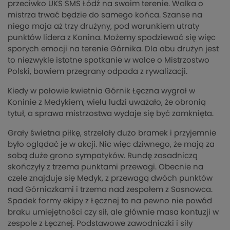
przeciwko UKS SMS Łódź na swoim terenie. Walka o
mistrza trwać będzie do samego końca. Szanse na
niego maja aż trzy drużyny, pod warunkiem utraty
punktów lidera z Konina. Możemy spodziewać się więc
sporych emocji na terenie Górnika. Dla obu drużyn jest
to niezwykle istotne spotkanie w walce o Mistrzostwo
Polski, bowiem przegrany odpada z rywalizacji.
Kiedy w połowie kwietnia Górnik Łęczna wygrał w
Koninie z Medykiem, wielu ludzi uważało, że obronią
tytuł, a sprawa mistrzostwa wydaje się być zamknięta.
Grały świetna piłkę, strzelały dużo bramek i przyjemnie
było oglądać je w akcji. Nic więc dziwnego, że mają za
sobą duże grono sympatyków. Rundę zasadniczą
skończyły z trzema punktami przewagi. Obecnie na
czele znajduje się Medyk, z przewagą dwóch punktów
nad Górniczkami i trzema nad zespołem z Sosnowca.
Spadek formy ekipy z Łęcznej to na pewno nie powód
braku umiejętności czy sił, ale głównie masa kontuzji w
zespole z Łęcznej. Podstawowe zawodniczki i siły