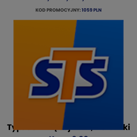
KOD PROMOCYJNY:
1059 PLN
Zdarzenie: USA – Holandia
Typ: USA więcej niż 2,5 bramki