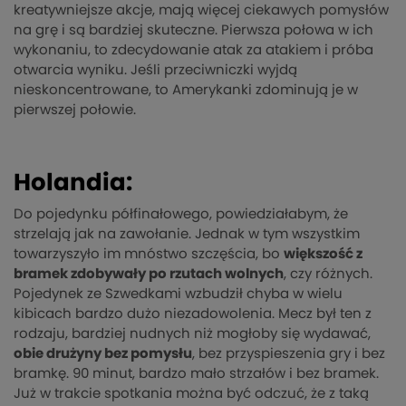
kreatywniejsze akcje, mają więcej ciekawych pomysłów
na grę i są bardziej skuteczne. Pierwsza połowa w ich
wykonaniu, to zdecydowanie atak za atakiem i próba
otwarcia wyniku. Jeśli przeciwniczki wyjdą
nieskoncentrowane, to Amerykanki zdominują je w
pierwszej połowie.
Holandia:
Do pojedynku półfinałowego, powiedziałabym, że
strzelają jak na zawołanie. Jednak w tym wszystkim
towarzyszyło im mnóstwo szczęścia, bo
większość z
bramek zdobywały po rzutach wolnych
, czy różnych.
Pojedynek ze Szwedkami wzbudził chyba w wielu
kibicach bardzo dużo niezadowolenia. Mecz był ten z
rodzaju, bardziej nudnych niż mogłoby się wydawać,
obie drużyny bez pomysłu
, bez przyspieszenia gry i bez
bramkę. 90 minut, bardzo mało strzałów i bez bramek.
Już w trakcie spotkania można być odczuć, że z taką