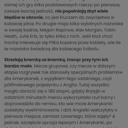
samej ich gry kilka podstawowych rzeczy: po pierwsze,
zawsze tworzą jedność,
nie popełniają zbyt wiele
błędów w obronie
, co jest kluczem do zwycięstwa w
kobiecej piłce. Po drugie maja kilka wybitnych nazwiska
w swojej kadrze, Megan Rapinoe, Alex Morgan, Tobin
Heath, Julie Ertz, to tylko kilka z nich. Jeśli ktoś choć
trochę interesuje się Piłka kopana przez kobiety, wie ile
te nazwiska świadczą dla kobiecego futbolu.
Strzelają bramkę za bramką, tracąc przy tym ich
bardzo mało
. Mecze grupowe, czy mecze w dalszym
etapie rozgrywek nie stanowiły specjalnych problemów
dla Amerykanek, z wyjątkiem tego ostatniego, czyli
półfinałowego pojedynku z Anglia. Tutaj wszystko
mogło obrócić się o 180 stopni, gdyby Brytyjki w
ostatnich minutach meczu wykorzystała rzut karny i
doprowadziła do remisu, kto wie może Amerykanki
zostałyby wyeliminowane, i dziś Angielki walczyłyby o
pierwsze miejsce, zamiast czwartego, które zajęły? A
jednak, szczęście sprzyja lepszym i Amerykanki, po