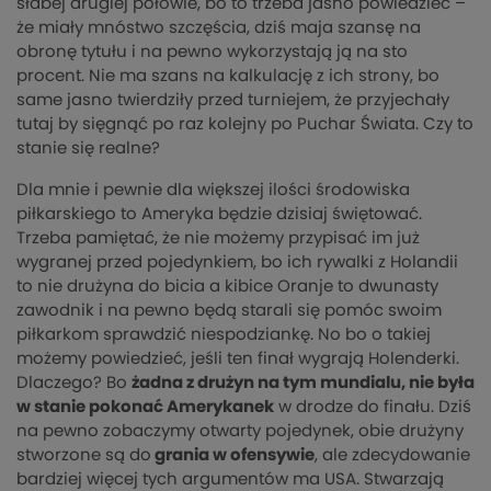
słabej drugiej połowie, bo to trzeba jasno powiedzieć –
że miały mnóstwo szczęścia, dziś maja szansę na
obronę tytułu i na pewno wykorzystają ją na sto
procent. Nie ma szans na kalkulację z ich strony, bo
same jasno twierdziły przed turniejem, że przyjechały
tutaj by sięgnąć po raz kolejny po Puchar Świata. Czy to
stanie się realne?
Dla mnie i pewnie dla większej ilości środowiska
piłkarskiego to Ameryka będzie dzisiaj świętować.
Trzeba pamiętać, że nie możemy przypisać im już
wygranej przed pojedynkiem, bo ich rywalki z Holandii
to nie drużyna do bicia a kibice Oranje to dwunasty
zawodnik i na pewno będą starali się pomóc swoim
piłkarkom sprawdzić niespodziankę. No bo o takiej
możemy powiedzieć, jeśli ten finał wygrają Holenderki.
Dlaczego? Bo
żadna z drużyn na tym mundialu, nie była
w stanie pokonać Amerykanek
w drodze do finału. Dziś
na pewno zobaczymy otwarty pojedynek, obie drużyny
stworzone są do
grania w ofensywie
, ale zdecydowanie
bardziej więcej tych argumentów ma USA. Stwarzają