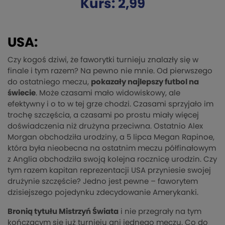
Kurs: 2,99
USA:
Czy kogoś dziwi, że faworytki turnieju znalazły się w
finale i tym razem? Na pewno nie mnie. Od pierwszego
do ostatniego meczu,
pokazały najlepszy futbol na
świecie
. Może czasami mało widowiskowy, ale
efektywny i o to w tej grze chodzi. Czasami sprzyjało im
trochę szczęścia, a czasami po prostu miały więcej
doświadczenia niż drużyna przeciwna. Ostatnio Alex
Morgan obchodziła urodziny, a 5 lipca Megan Rapinoe,
która była nieobecna na ostatnim meczu półfinałowym
z Anglia obchodziła swoją kolejna rocznicę urodzin. Czy
tym razem kapitan reprezentacji USA przyniesie swojej
drużynie szczęście? Jedno jest pewne – faworytem
dzisiejszego pojedynku zdecydowanie Amerykanki.
Bronią tytułu Mistrzyń Świata
i nie przegrały na tym
kończącym się już turnieju ani jednego meczu. Co do