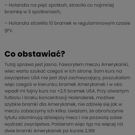
– Holandia na pięć spotkań, straciła co najmniej
bramkę w 3 spotkaniach,
– Holandia strzeliła 10 bramek w regulaminowym czasie
gry,
Co obstawiać?
Tutaj sprawa jest jasna. Faworytem meczu Amerykanki,
wiec warto szukać czegoś w ich stronę. Sam kurs na
zwycięstwo USA nie jest zbyt zachwycający, poszukałam
więc czegoś w kierunku bramek Amerykanek i w oko
wpadł mi fajny kurs na +2,5 bramek USA. Przy otwartym
futbolu i braku koncentracji Holenderek, możliwe
szybkie bramki dla Amerykanek, nie zdziwię się jak w
meczu zobaczymy ich kilka. Uważam, że obrończynie
tytułu zdominują dzisiejszy mecz i nie pozwolą sobie
wydrzeć zwycięstwa. Pobieram więc typ na więcej niż
dwie bramki Amerykanek po kursie 2,99!