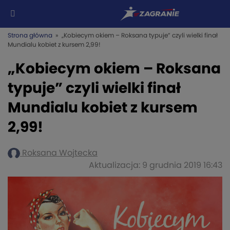
Strona główna
» „Kobiecym okiem – Roksana typuje” czyli wielki finał
Mundialu kobiet z kursem 2,99!
„Kobiecym okiem – Roksana
typuje” czyli wielki finał
Mundialu kobiet z kursem
2,99!
Roksana Wojtecka
Aktualizacja: 9 grudnia 2019 16:43