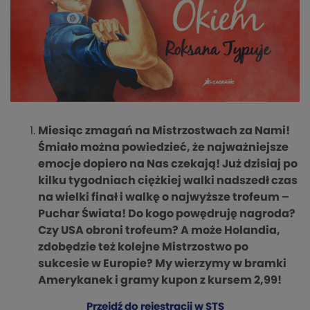
Miesiąc zmagań na Mistrzostwach za Nami!
Śmiało można powiedzieć, że najważniejsze
emocje dopiero na Nas czekają! Już dzisiaj po
kilku tygodniach ciężkiej walki nadszedł czas
na wielki finał i walkę o najwyższe trofeum –
Puchar Świata! Do kogo powędruję nagroda?
Czy USA obroni trofeum? A może Holandia,
zdobędzie też kolejne Mistrzostwo po
sukcesie w Europie? My wierzymy w bramki
Amerykanek i gramy kupon z kursem 2,99!
Przejdź do rejestracji w STS