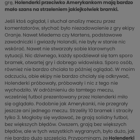
grę,
Holenderki przeciwko Amerykankom mają bardzo
mało szans na strzeleniem jakiejkolwiek bramki.
Jeśli ktoś oglądał, i słuchał analizy meczu przez
komentatorów, słychać było niezadowolenie z gry ekipy
Oranje. Nawet Miedema czy Martens, podstawowe
zawodniczki i gwiazdy Holandii, nie były w stanie nic
wskórać. Nawet nie stwarzały sobie klarownych
sytuacji. Nic dziwnego, każdy spodziewał się tam sporo
bramek, otwartej gry i dobrego widowiska. Sporo osób,
również nie bardzo chciała to później oglądać. W moim
odczuciu, obie ekipy nie bardzo chciały się odkrywać,
Holenderki próbowały, próbowały i nic z tego nie
wychodziło. W odróżnieniu do tamtego meczu,
wcześniej futbol prezentowany przez Holenderki miło
się oglądało. Podobnie jak Amerykanki, nie przegrały
jeszcze ani jednego meczu. Strzeliły 10 bramek i straciły
tylko 3. Mogłoby się wydawać, że grają solidny futbol,
bez większych błędów. Owszem, grają bez większych
błędów, ale w tych wszystkich wygranych, było dużo, jak
nie bardzo dużo szczęścia. Przypominam, że
Holenderki