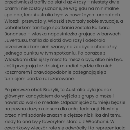
przeciwniczki trafiły do siatki aż 4 razy – niestety dwie
bramki nie zostały uznane, ze względu na minimalne
spalone, lecz Australia była w poważnych tarapatach.
Włoszki przeważały, Włoszki stwarzały sobie sytuacje, a
bohaterkom tamtego spotkania została Barbara
Bonansea – włoska napastniczka grająca w barwach
Juventusu, trafiła do siatki dwa razy i odebrała
przeciwniczkom cień szansy na zdobycie chociażby
jednego punktu w tym spotkaniu. Po porażce z
Włoszkami dzisiejszy mecz to mecz o być, albo nie być.
Jeśli przegrają też dzisiaj, mundial będzie dla nich
koszmarem i prawdopodobnie pożegnają się z
turniejem bardzo rozczarowane.
Po pierwsze obok Brazylii, to Australia była jednak
głównym kandydatem do wyjścia z grupy a może i
nawet do walki o medale. Odpadnięcie z turnieju będzie
na pewno dużym ciosem dla całej federacji. Niestety
przed nimi zadanie znacznie cięższe niż kilka dni temu,
kiedy to ona były faworytem starcia z Włochami. W
czwartkowy wieczór role się odwróciły i to reprezentacja