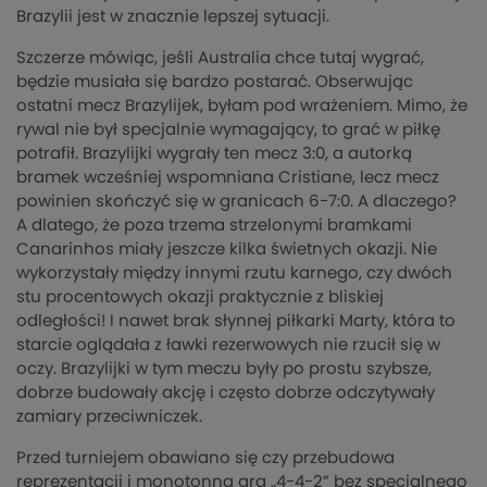
Brazylii jest w znacznie lepszej sytuacji.
Szczerze mówiąc, jeśli Australia chce tutaj wygrać,
będzie musiała się bardzo postarać. Obserwując
ostatni mecz Brazylijek, byłam pod wrażeniem. Mimo, że
rywal nie był specjalnie wymagający, to grać w piłkę
potrafił. Brazylijki wygrały ten mecz 3:0, a autorką
bramek wcześniej wspomniana Cristiane, lecz mecz
powinien skończyć się w granicach 6-7:0. A dlaczego?
A dlatego, że poza trzema strzelonymi bramkami
Canarinhos miały jeszcze kilka świetnych okazji. Nie
wykorzystały między innymi rzutu karnego, czy dwóch
stu procentowych okazji praktycznie z bliskiej
odległości! I nawet brak słynnej piłkarki Marty, która to
starcie oglądała z ławki rezerwowych nie rzucił się w
oczy. Brazylijki w tym meczu były po prostu szybsze,
dobrze budowały akcję i często dobrze odczytywały
zamiary przeciwniczek.
Przed turniejem obawiano się czy przebudowa
reprezentacji i monotonna gra „4-4-2” bez specjalnego