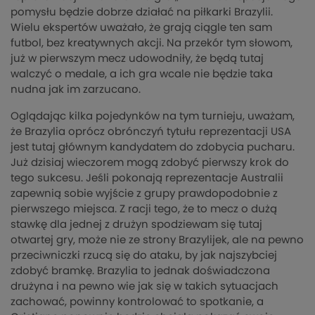
pomysłu będzie dobrze działać na piłkarki Brazylii.
Wielu ekspertów uważało, że grają ciągle ten sam
futbol, bez kreatywnych akcji. Na przekór tym słowom,
już w pierwszym mecz udowodniły, że będą tutaj
walczyć o medale, a ich gra wcale nie będzie taka
nudna jak im zarzucano.
Oglądając kilka pojedynków na tym turnieju, uważam,
że Brazylia oprócz obrónczyń tytułu reprezentacji USA
jest tutaj głównym kandydatem do zdobycia pucharu.
Już dzisiaj wieczorem mogą zdobyć pierwszy krok do
tego sukcesu. Jeśli pokonają reprezentacje Australii
zapewnią sobie wyjście z grupy prawdopodobnie z
pierwszego miejsca. Z racji tego, że to mecz o dużą
stawkę dla jednej z drużyn spodziewam się tutaj
otwartej gry, może nie ze strony Brazylijek, ale na pewno
przeciwniczki rzucą się do ataku, by jak najszybciej
zdobyć bramkę. Brazylia to jednak doświadczona
drużyna i na pewno wie jak się w takich sytuacjach
zachować, powinny kontrolować to spotkanie, a