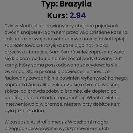
Typ: Brazylia
Kurs:
2.94
Dziś w Montpellier powinnyśmy obejrzeć pojedynek
dwóch snajperek: Sam Kerr przeciwko Cristiane Rozeira.
Jak na razie swoje dotychczasowe umiejętności lepiej
zaprezentowała Brazylijka strzelając hat-tricka
przeciwko Jamajce. Sam Kerr również zaprezentowała
się kibicom, po faulu na niej został podyktowany rzut
karny, który sama poszkodowana zdecydowała się
wykonać. Stare piłkarskie powiedzenie mówi, że
faulowany zawodnik nie powinien wykonywać karnego.
Kapitanka Australii przekonała się o tym na własnej
skórze, co prawda zdobyła bramkę, ale dopiero po
dobitce, bo bramkarka reprezentacji Włoch świetnie
interweniowała w bramce, niestety przy dobitce Kerr
była już bezradna.
W zasadzie Australia mecz z Włoszkami mogła
przegrać zdecydowanie wyższym wynikiem. Ich