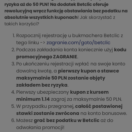
ryzyka aż do 50 PLN! Na dodatek Betclic oferuje
rewolucyjną wręcz funkcję obstawiania bez podatku na
absolutnie wszystkich kuponach
! Jak skorzystać z
takich korzyści?
Rozpocznij rejestrację u bukmachera Betclic z
tego linku ->
zagranie.com/goto/betclic
Podczas zakładania konta koniecznie użyj
kodu
promocyjnego ZAGRANIE
.
Po ukończeniu rejestracji wpłać na swoje konto
dowolną kwotę, a
pierwszy kupon o stawce
maksymalnie 50 PLN zostanie objęty
zakładem bez ryzyka
.
Pierwszy ubezpieczony
kupon z kursem
minimum 1.14
zagraj za maksymalnie 50 PLN.
W przypadku przegranej,
całość postawionej
stawki zostanie zwrócona
na konto bonusowe.
Możesz
grać bez podatku w Betclic
aż do
odwołania promocji!