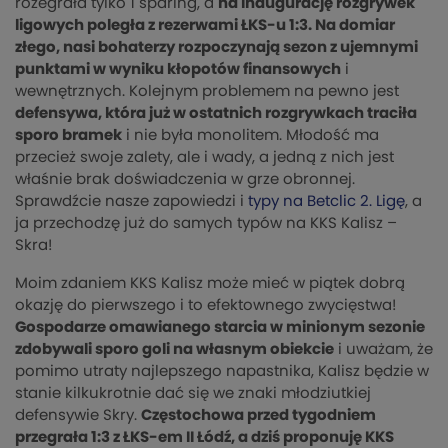
rozegrała tylko 1 sparing, a
na inaugurację rozgrywek
ligowych poległa z rezerwami ŁKS-u 1:3. Na domiar
złego, nasi bohaterzy rozpoczynają sezon z ujemnymi
punktami w wyniku kłopotów finansowych
i
wewnętrznych. Kolejnym problemem na pewno jest
defensywa, która już w ostatnich rozgrywkach traciła
sporo bramek
i nie była monolitem. Młodość ma
przecież swoje zalety, ale i wady, a jedną z nich jest
właśnie brak doświadczenia w grze obronnej.
Sprawdźcie nasze zapowiedzi i
typy na Betclic 2. Ligę
, a
ja przechodzę już do samych typów na KKS Kalisz –
Skra!
Moim zdaniem KKS Kalisz może mieć w piątek dobrą
okazję do pierwszego i to efektownego zwycięstwa!
Gospodarze omawianego starcia w minionym sezonie
zdobywali sporo goli na własnym obiekcie
i uważam, że
pomimo utraty najlepszego napastnika, Kalisz będzie w
stanie kilkukrotnie dać się we znaki młodziutkiej
defensywie Skry.
Częstochowa przed tygodniem
przegrała 1:3 z ŁKS-em II Łódź, a dziś proponuję KKS