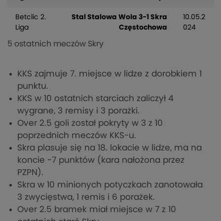
Betclic 2.
Stal Stalowa Wola 3-1 Skra
10.05.2
Liga
Częstochowa
024
5 ostatnich meczów Skry
KKS zajmuje 7. miejsce w lidze z dorobkiem 1
punktu.
KKS w 10 ostatnich starciach zaliczył 4
wygrane, 3 remisy i 3 porażki.
Over 2.5 goli został pokryty w 3 z 10
poprzednich meczów KKS-u.
Skra plasuje się na 18. lokacie w lidze, ma na
koncie -7 punktów (kara nałożona przez
PZPN).
Skra w 10 minionych potyczkach zanotowała
3 zwycięstwa, 1 remis i 6 porażek.
Over 2.5 bramek miał miejsce w 7 z 10