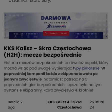
ostatnich starć Skry.
KKS Kalisz – Skra Częstochowa
(H2H): mecze bezpośrednie
Historia meczów bezpośrednich to również aspekt, który
można wziąć pod uwagę wybierając
typy piłkarskie
.
W
poprzedniej kampanii każda z ekip zanotowała po
jednym zwycięstwie
, natomiast patrząc na 5
poprzednich gier bezpośrednich, lepsza była na tym
dystansie ekipa Skry, która zwyciężyła 4-krotnie!
Betclic 2.
KKS Kalisz 4-1 Skra
25.05.20
Liga
Częstochowa
24