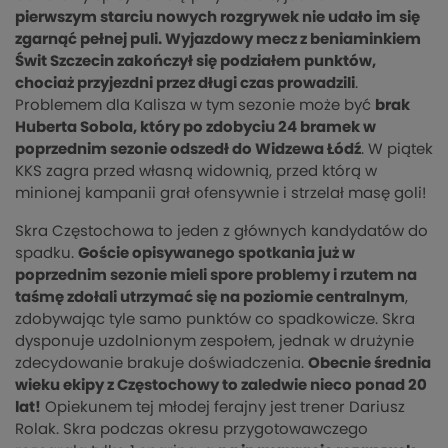
pierwszym starciu nowych rozgrywek nie udało im się
zgarnąć pełnej puli. Wyjazdowy mecz z beniaminkiem
Świt Szczecin zakończył się podziałem punktów,
chociaż przyjezdni przez długi czas prowadzili
.
Problemem dla Kalisza w tym sezonie może być
brak
Huberta Sobola, który po zdobyciu 24 bramek w
poprzednim sezonie odszedł do Widzewa Łódź
. W piątek
KKS zagra przed własną widownią, przed którą w
minionej kampanii grał ofensywnie i strzelał masę goli!
Skra Częstochowa to jeden z głównych kandydatów do
spadku.
Goście opisywanego spotkania już w
poprzednim sezonie mieli spore problemy i rzutem na
taśmę zdołali utrzymać się na poziomie centralnym
,
zdobywając tyle samo punktów co spadkowicze. Skra
dysponuje uzdolnionym zespołem, jednak w drużynie
zdecydowanie brakuje doświadczenia.
Obecnie średnia
wieku ekipy z Częstochowy to zaledwie nieco ponad 20
lat!
Opiekunem tej młodej ferajny jest trener Dariusz
Rolak. Skra podczas okresu przygotowawczego