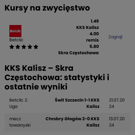
Kursy na zwycięstwo
1.49
KKS Kalisz
4.00
Zagraj!
Betclic
remis
5.80
Skra Częstochowa
KKS Kalisz – Skra
Częstochowa: statystyki i
ostatnie wyniki
Betclic 2.
Świt Szczecin 1-1 KKS
21.07.20
Liga
Kalisz
24
mecz
Chrobry Głogów 2-0 KKS
13.07.20
towarzyski
Kalisz
24