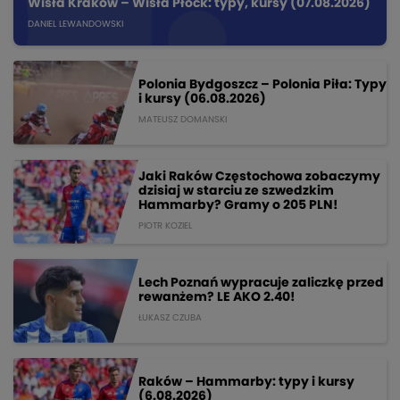
Wisła Kraków – Wisła Płock: typy, kursy (07.08.2026)
DANIEL LEWANDOWSKI
Polonia Bydgoszcz – Polonia Piła: Typy
i kursy (06.08.2026)
MATEUSZ DOMANSKI
Jaki Raków Częstochowa zobaczymy
dzisiaj w starciu ze szwedzkim
Hammarby? Gramy o 205 PLN!
PIOTR KOZIEL
Lech Poznań wypracuje zaliczkę przed
rewanżem? LE AKO 2.40!
ŁUKASZ CZUBA
Raków – Hammarby: typy i kursy
(6.08.2026)