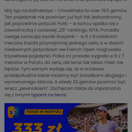
Mój typ na Kalinskaya – Chwalińska to over 19.5 gemów.
Ten pojedynek nie powinien już być tak jednostronny,
jak poprzednie potyczki Polki – w końcu spotka się z
zawodniczką z czołowej „25” rankingu WTA. Ponadto
uwagę zwracają wyniki Rosjanki – w 6 z 9 ostatnich
meczów traciła przynajmniej jednego seta, a w dwóch
niedawnych potyczkach we French Open rozgrywała
trzysetowe pojedynki. Polka co prawda wygrała w 6 z 7
meczów w Paryżu do zera, ale teraz tak łatwo mieć nie
będzie. Tym samym wydaje się, że w środowe
przedpołudnie także możemy być świadkami długiego i
wyrównanego starcia. A wtedy 20 gemów powinno być
wręcz „pewniakiem”. Zachęcam także do zapoznania
się z innymi
typami na tenis
!