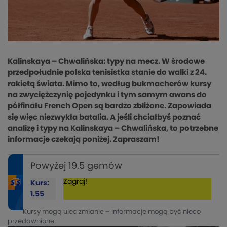
Kalinskaya – Chwalińska: typy na mecz. W środowe
przedpołudnie polska tenisistka stanie do walki z 24.
rakietą świata. Mimo to, według bukmacherów kursy
na zwyciężczynię pojedynku i tym samym awans do
półfinału French Open są bardzo zbliżone. Zapowiada
się więc niezwykła batalia. A jeśli chciałbyś poznać
analizę i typy na Kalinskaya – Chwalińska, to potrzebne
informacje czekają poniżej. Zapraszam!
Powyżej 19.5 gemów
Zagraj!
Kurs:
1.55
Kursy mogą ulec zmianie – informacje mogą być nieco
przedawnione.