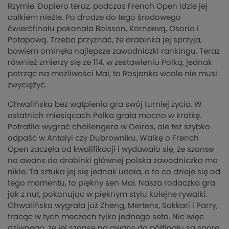
Rzymie. Dopiero teraz, podczas French Open idzie jej
całkiem nieźle. Po drodze do tego środowego
ćwierćfinału pokonała Boisson, Korneevą, Osorio i
Potapową. Trzeba przyznać, że drabinka jej sprzyja,
bowiem ominęła najlepsze zawodniczki rankingu. Teraz
również zmierzy się ze 114. w zestawieniu Polką, jednak
patrząc na możliwości Mai, to Rosjanka wcale nie musi
zwyciężyć.
Chwalińska bez wątpienia gra swój turniej życia. W
ostatnich miesiącach Polka grała mocno w kratkę.
Potrafiła wygrać challengera w Oeiras, ale też szybko
odpaść w Antalyi czy Dubrowniku. Walkę o French
Open zaczęła od kwalifikacji i wydawało się, że szanse
na awans do drabinki głównej polska zawodniczka ma
nikłe. Ta sztuka jej się jednak udała, a to co dzieje się od
tego momentu, to piękny sen Mai. Nasza rodaczka gra
jak z nut, pokonując w pięknym stylu kolejne rywalki.
Chwalińska wygrała już Zheng, Mertens, Sakkari i Parry,
tracąc w tych meczach tylko jednego seta. Nic więc
dziwnego, że jej szanse na awans do półfinału są spore.