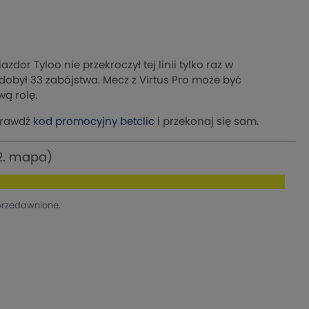
iazdor Tyloo nie przekroczył tej linii tylko raz w
 zdobył 33 zabójstwa. Mecz z Virtus Pro może być
ą rolę.
Sprawdź
kod promocyjny betclic
i przekonaj się sam.
 2. mapa)
przedawnione.