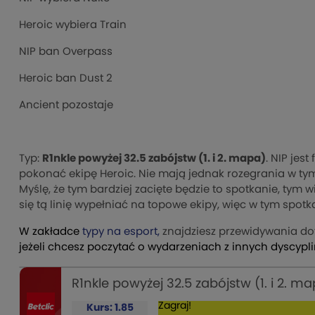
Heroic wybiera Train
NIP ban Overpass
Heroic ban Dust 2
Ancient pozostaje
Typ:
R1nkle powyżej 32.5 zabójstw (1. i 2. mapa)
. NIP je
pokonać ekipę Heroic. Nie mają jednak rozegrania w tym 
Myślę, że tym bardziej zacięte będzie to spotkanie, tym w
się tą linię wypełniać na topowe ekipy, więc w tym spot
W zakładce
typy na esport,
znajdziesz przewidywania d
jeżeli chcesz poczytać o wydarzeniach z innych dyscypli
R1nkle powyżej 32.5 zabójstw (1. i 2. m
Zagraj!
Kurs: 1.85