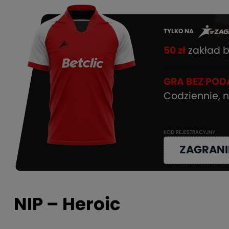
TYLKO NA
50 zł
zakład b
GRA BEZ POD
Codziennie, n
KOD REJESTRACYJNY
ZAGRANI
NIP – Heroic