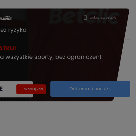
pokaż szczegóły
ez ryzyka
ATKU!
a wszystkie sporty, bez ograniczeń!
E
Odbieram bonus >>
kopiuj
skopiuj kod