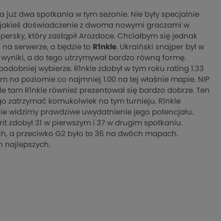
ła już dwa spotkania w tym sezonie. Nie były specjalnie
już jakieś doświadczenie z dwoma nowymi graczami w
persky, który zastąpił Arozdoce. Chciałbym się jednak
i na serwerze, a będzie to
R1nkle
. Ukraiński snajper był w
e wyniki, a do tego utrzymywał bardzo równą formę.
dobniej wybierze. R1nkle zdobył w tym roku rating 1.33
em na poziomie co najmniej 1.00 na tej właśnie mapie. NIP
le tam R1nkle również prezentował się bardzo dobrze. Ten
go zatrzymać komukolwiek na tym turnieju. R1nkle
nie widzimy prawdziwe uwydatnienie jego potencjału.
rit zdobył 31 w pierwszym i 37 w drugim spotkaniu.
ch, a przeciwko G2 było to 36 na dwóch mapach.
ch najlepszych.