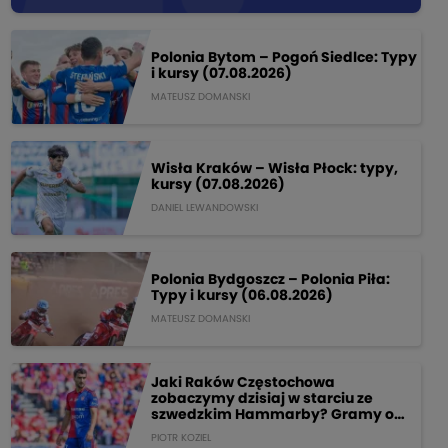
Polonia Bytom – Pogoń Siedlce: Typy
i kursy (07.08.2026)
MATEUSZ DOMANSKI
Wisła Kraków – Wisła Płock: typy,
kursy (07.08.2026)
DANIEL LEWANDOWSKI
Polonia Bydgoszcz – Polonia Piła:
Typy i kursy (06.08.2026)
MATEUSZ DOMANSKI
Jaki Raków Częstochowa
zobaczymy dzisiaj w starciu ze
szwedzkim Hammarby? Gramy o
205 PLN!
PIOTR KOZIEL