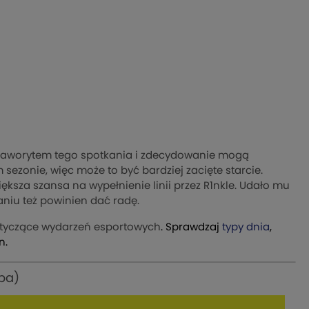
st faworytem tego spotkania i zdecydowanie mogą
sezonie, więc może to być bardziej zacięte starcie.
iększa szansa na wypełnienie linii przez R1nkle. Udało mu
kaniu też powinien dać radę.
otyczące wydarzeń esportowych
. Sprawdzaj
typy dnia
,
n.
apa)