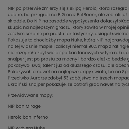
NIP po przerwie zmierzy się z ekipą Heroic, która rozegra
udane, bo przegrali na BIG oraz BetBoom, ale zebrali 
składzie. Do NIP na zasadzie wypożyczenia dołączył xKac
skupić na najlepszym graczu, który zawita w mojej opini
zeszłym sezonie po prostu fantastyczny, osiągał świetn
Pokazuje to chociażby mapa Nuke, którą NIP najprawdopo
na tej właśnie mapie i zaliczył niemal 90% map z ratingi
nie rozegrało zbyt wiele spotkań lanowych w tym roku, a
snajper jest po prostu za mocny i bardzo ciężko będzie 
pokazywał swój talent już od dłuższego czasu, ale obec
Pokazywał to nawet na najlepsze ekipy świata, bo na Spi
Przeciwko Aurorze zdobył 53 zabójstwa na trzech mapa
Ukraiński snajper pokazuje, że potrafi grać nawet na ty
Przewidywane mapy:
NIP ban Mirage
Heroic ban Inferno
NIP wybiera Nuke