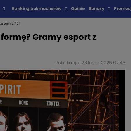
Ranking bukmacherów
Opinie
Bonusy
Promoc
ursem 3.42!
formę? Gramy esport z
Publikacja: 23 lipca 2025 07:48