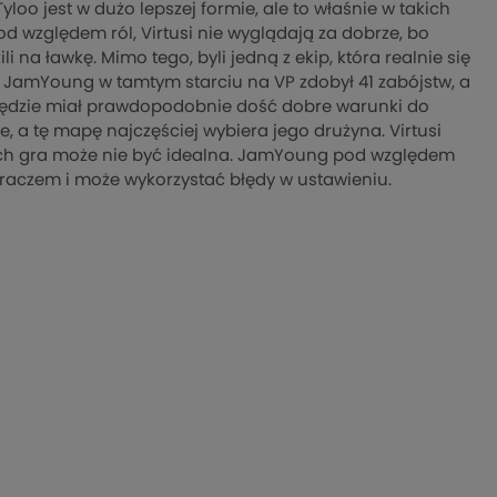
loo jest w dużo lepszej formie, ale to właśnie w takich
 względem ról, Virtusi nie wyglądają za dobrze, bo
 na ławkę. Mimo tego, byli jedną z ekip, która realnie się
g. JamYoung w tamtym starciu na VP zdobył 41 zabójstw, a
 będzie miał prawdopodobnie dość dobre warunki do
ze, a tę mapę najczęściej wybiera jego drużyna. Virtusi
ch gra może nie być idealna. JamYoung pod względem
raczem i może wykorzystać błędy w ustawieniu.