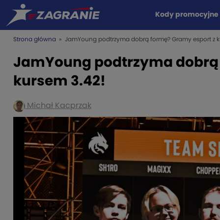
Kody promocyjne
Strona główna
» JamYoung podtrzyma dobrą formę? Gramy esport z k
JamYoung podtrzyma dobrą 
kursem 3.42!
Michał Kacprzak