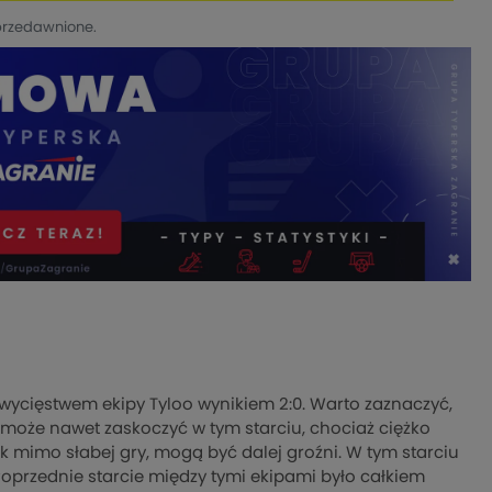
przedawnione.
zwycięstwem ekipy Tyloo wynikiem 2:0. Warto zaznaczyć,
ro może nawet zaskoczyć w tym starciu, chociaż ciężko
nak mimo słabej gry, mogą być dalej groźni. W tym starciu
Poprzednie starcie między tymi ekipami było całkiem