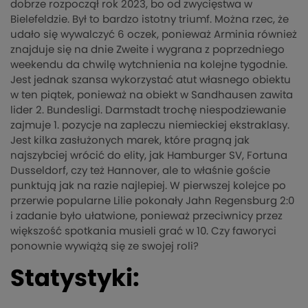
dobrze rozpoczął rok 2023, bo od zwycięstwa w
Bielefeldzie. Był to bardzo istotny triumf. Można rzec, że
udało się wywalczyć 6 oczek, ponieważ Arminia również
znajduje się na dnie Zweite i wygrana z poprzedniego
weekendu da chwilę wytchnienia na kolejne tygodnie.
Jest jednak szansa wykorzystać atut własnego obiektu
w ten piątek, ponieważ na obiekt w Sandhausen zawita
lider 2. Bundesligi. Darmstadt trochę niespodziewanie
zajmuje 1. pozycje na zapleczu niemieckiej ekstraklasy.
Jest kilka zasłużonych marek, które pragną jak
najszybciej wrócić do elity, jak Hamburger SV, Fortuna
Dusseldorf, czy też Hannover, ale to właśnie goście
punktują jak na razie najlepiej. W pierwszej kolejce po
przerwie popularne Lilie pokonały Jahn Regensburg 2:0
i zadanie było ułatwione, ponieważ przeciwnicy przez
większość spotkania musieli grać w 10. Czy faworyci
ponownie wywiążą się ze swojej roli?
Statystyki: