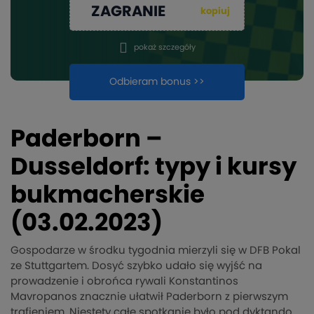
ZAGRANIE
kopiuj
pokaż szczegóły
Odbieram bonus >>
Paderborn –
Dusseldorf: typy i kursy
bukmacherskie
(03.02.2023)
Gospodarze w środku tygodnia mierzyli się w DFB Pokal
ze Stuttgartem. Dosyć szybko udało się wyjść na
prowadzenie i obrońca rywali Konstantinos
Mavropanos znacznie ułatwił Paderborn z pierwszym
trafieniem. Niestety całe spotkanie było pod dyktando