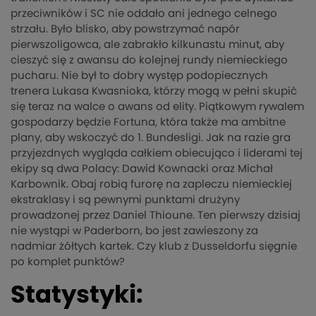
przeciwników i SC nie oddało ani jednego celnego
strzału. Było blisko, aby powstrzymać napór
pierwszoligowca, ale zabrakło kilkunastu minut, aby
cieszyć się z awansu do kolejnej rundy niemieckiego
pucharu. Nie był to dobry występ podopiecznych
trenera Lukasa Kwasnioka, którzy mogą w pełni skupić
się teraz na walce o awans od elity. Piątkowym rywalem
gospodarzy będzie Fortuna, która także ma ambitne
plany, aby wskoczyć do 1. Bundesligi. Jak na razie gra
przyjezdnych wygląda całkiem obiecująco i liderami tej
ekipy są dwa Polacy: Dawid Kownacki oraz Michał
Karbownik. Obaj robią furorę na zapleczu niemieckiej
ekstraklasy i są pewnymi punktami drużyny
prowadzonej przez Daniel Thioune. Ten pierwszy dzisiaj
nie wystąpi w Paderborn, bo jest zawieszony za
nadmiar żółtych kartek. Czy klub z Dusseldorfu sięgnie
po komplet punktów?
Statystyki: