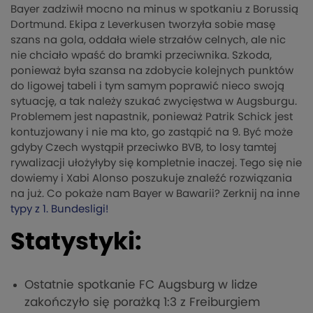
Bayer zadziwił mocno na minus w spotkaniu z Borussią
Dortmund. Ekipa z Leverkusen tworzyła sobie masę
szans na gola, oddała wiele strzałów celnych, ale nic
nie chciało wpaść do bramki przeciwnika. Szkoda,
ponieważ była szansa na zdobycie kolejnych punktów
do ligowej tabeli i tym samym poprawić nieco swoją
sytuację, a tak należy szukać zwycięstwa w Augsburgu.
Problemem jest napastnik, ponieważ Patrik Schick jest
kontuzjowany i nie ma kto, go zastąpić na 9. Być może
gdyby Czech wystąpił przeciwko BVB, to losy tamtej
rywalizacji ułożyłyby się kompletnie inaczej. Tego się nie
dowiemy i Xabi Alonso poszukuje znaleźć rozwiązania
na już. Co pokaże nam Bayer w Bawarii? Zerknij na inne
typy z 1. Bundesligi!
Statystyki:
Ostatnie spotkanie FC Augsburg w lidze
zakończyło się porażką 1:3 z Freiburgiem