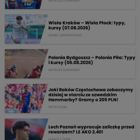
MATEUSZ DOMANSKI
Wisła Kraków – Wisła Płock: typy,
kursy (07.08.2026)
DANIEL LEWANDOWSKI
Polonia Bydgoszcz – Polonia Piła: Typy
i kursy (06.08.2026)
MATEUSZ DOMANSKI
Jaki Raków Częstochowa zobaczymy
dzisiaj w starciu ze szwedzkim
Hammarby? Gramy o 205 PLN!
PIOTR KOZIEL
Lech Poznań wypracuje zaliczkę przed
rewanżem? LE AKO 2.40!
ŁUKASZ CZUBA