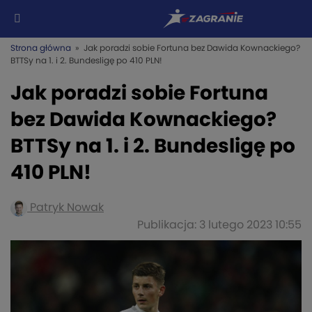
Strona główna
» Jak poradzi sobie Fortuna bez Dawida Kownackiego?
BTTSy na 1. i 2. Bundesligę po 410 PLN!
Jak poradzi sobie Fortuna
bez Dawida Kownackiego?
BTTSy na 1. i 2. Bundesligę po
410 PLN!
Patryk Nowak
Publikacja: 3 lutego 2023 10:55