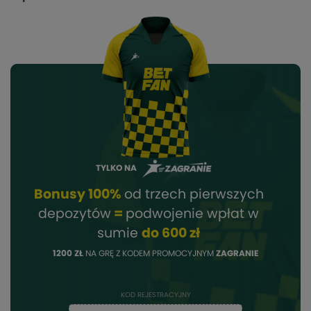
TYLKO NA
Bonusy 100%
od trzech pierwszych
depozytów
=
podwojenie wpłat w
sumie
do 600 zł
1200 ZŁ
NA GRĘ Z KODEM PROMOCYJNYM
ZAGRANIE
KOD REJESTRACYJNY