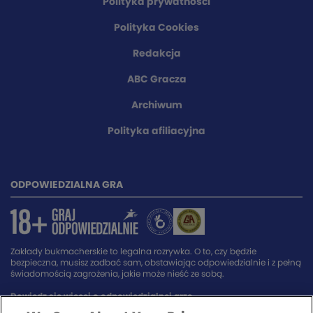
Polityka prywatności
Polityka Cookies
Redakcja
ABC Gracza
Archiwum
Polityka afiliacyjna
ODPOWIEDZIALNA GRA
Zakłady bukmacherskie to legalna rozrywka. O to, czy będzie
bezpieczna, musisz zadbać sam, obstawiając odpowiedzialnie i z pełną
świadomością zagrożenia, jakie może nieść ze sobą.
Dowiedz się więcej o odpowiedzialnej grze.