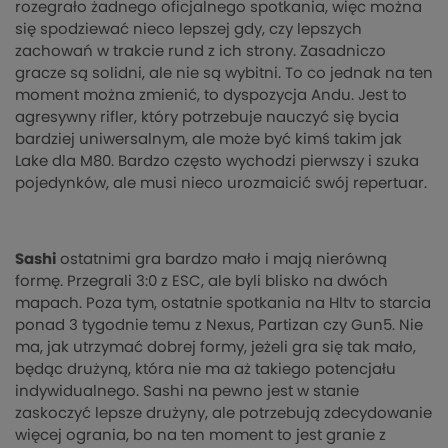
rozegrało żadnego oficjalnego spotkania, więc można
się spodziewać nieco lepszej gdy, czy lepszych
zachowań w trakcie rund z ich strony. Zasadniczo
gracze są solidni, ale nie są wybitni. To co jednak na ten
moment można zmienić, to dyspozycja Andu. Jest to
agresywny rifler, który potrzebuje nauczyć się bycia
bardziej uniwersalnym, ale może być kimś takim jak
Lake dla M80. Bardzo często wychodzi pierwszy i szuka
pojedynków, ale musi nieco urozmaicić swój repertuar.
Sashi
ostatnimi gra bardzo mało i mają nierówną
formę. Przegrali 3:0 z ESC, ale byli blisko na dwóch
mapach. Poza tym, ostatnie spotkania na Hltv to starcia
ponad 3 tygodnie temu z Nexus, Partizan czy Gun5. Nie
ma, jak utrzymać dobrej formy, jeżeli gra się tak mało,
będąc drużyną, która nie ma aż takiego potencjału
indywidualnego. Sashi na pewno jest w stanie
zaskoczyć lepsze drużyny, ale potrzebują zdecydowanie
więcej ogrania, bo na ten moment to jest granie z