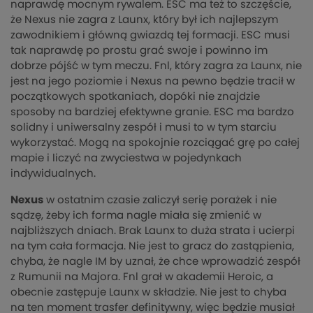
naprawdę mocnym rywalem. ESC ma też to szczęście,
że Nexus nie zagra z Launx, który był ich najlepszym
zawodnikiem i główną gwiazdą tej formacji. ESC musi
tak naprawdę po prostu grać swoje i powinno im
dobrze pójść w tym meczu. Fnl, który zagra za Launx, nie
jest na jego poziomie i Nexus na pewno będzie tracił w
początkowych spotkaniach, dopóki nie znajdzie
sposoby na bardziej efektywne granie. ESC ma bardzo
solidny i uniwersalny zespół i musi to w tym starciu
wykorzystać. Mogą na spokojnie rozciągać grę po całej
mapie i liczyć na zwyciestwa w pojedynkach
indywidualnych.
Nexus
w ostatnim czasie zaliczył serię porażek i nie
sądzę, żeby ich forma nagle miała się zmienić w
najbliższych dniach. Brak Launx to duża strata i ucierpi
na tym cała formacja. Nie jest to gracz do zastąpienia,
chyba, że nagle IM by uznał, że chce wprowadzić zespół
z Rumunii na Majora. Fnl grał w akademii Heroic, a
obecnie zastępuje Launx w składzie. Nie jest to chyba
na ten moment trasfer definitywny, więc będzie musiał