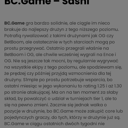
BC.Game – Sashi
BC.Game
gra bardzo solidnie, ale ciągle im nieco
brakuje do najlepszy drużyn z tego niższego poziomu.
Potrafią rywalizować z takimi drużynami jak OG czy
BetBoom, ale ostatecznie w tych starciach mogą po
prostu przegrywać. Ostatnio przegrali właśnie na
BetBoom i OG, ale chwile wcześniej wygrali na Ence i
OG. Nie są jeszcze tak mocni, by regularnie wygrywać
na wszystkie ekipy z tego poziomu, ale spodziewam się,
że prędzej czy później przyjdą wzmocnienia dla tej
drużyny. S1mple po prostu potrzebuje wsparcia, bo
ostatni miesiąc w jego wykonaniu to rating 1.25 i aż 1.30
po stronie atakującej. Ma on na ten moment za słaby
skład, by powalczyć o udział w turniejach tier 1, ale to
się na pewno zmieni. Zacznie się jednak walka o
pozycje w drużynie, bo BC.Game może zakupić core lub
pojedynczych graczy, do tych, którzy w drużynie już są.
BC.Game w ciągu ostatnich dwóch tygodni nie