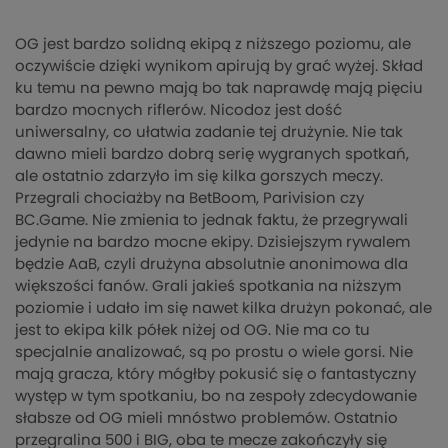
OG jest bardzo solidną ekipą z niższego poziomu, ale
oczywiście dzięki wynikom apirują by grać wyżej. Skład
ku temu na pewno mają bo tak naprawdę mają pięciu
bardzo mocnych riflerów. Nicodoz jest dość
uniwersalny, co ułatwia zadanie tej drużynie. Nie tak
dawno mieli bardzo dobrą serię wygranych spotkań,
ale ostatnio zdarzyło im się kilka gorszych meczy.
Przegrali chociażby na BetBoom, Parivision czy
BC.Game. Nie zmienia to jednak faktu, że przegrywali
jedynie na bardzo mocne ekipy. Dzisiejszym rywalem
będzie AaB, czyli drużyna absolutnie anonimowa dla
większości fanów. Grali jakieś spotkania na niższym
poziomie i udało im się nawet kilka drużyn pokonać, ale
jest to ekipa kilk półek niżej od OG. Nie ma co tu
specjalnie analizować, są po prostu o wiele gorsi. Nie
mają gracza, który mógłby pokusić się o fantastyczny
występ w tym spotkaniu, bo na zespoły zdecydowanie
słabsze od OG mieli mnóstwo problemów. Ostatnio
przegralina 500 i BIG, oba te mecze zakończyły się