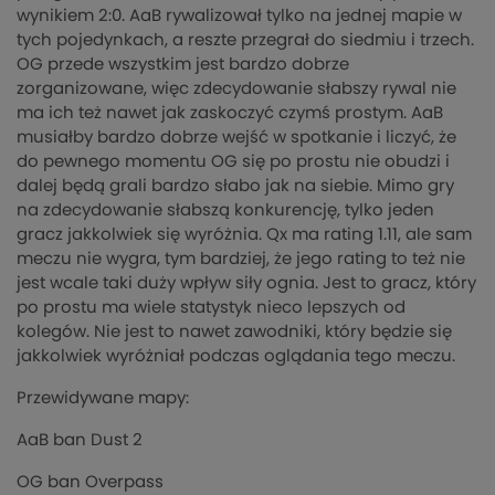
wynikiem 2:0. AaB rywalizował tylko na jednej mapie w
tych pojedynkach, a reszte przegrał do siedmiu i trzech.
OG przede wszystkim jest bardzo dobrze
zorganizowane, więc zdecydowanie słabszy rywal nie
ma ich też nawet jak zaskoczyć czymś prostym. AaB
musiałby bardzo dobrze wejść w spotkanie i liczyć, że
do pewnego momentu OG się po prostu nie obudzi i
dalej będą grali bardzo słabo jak na siebie. Mimo gry
na zdecydowanie słabszą konkurencję, tylko jeden
gracz jakkolwiek się wyróżnia. Qx ma rating 1.11, ale sam
meczu nie wygra, tym bardziej, że jego rating to też nie
jest wcale taki duży wpływ siły ognia. Jest to gracz, który
po prostu ma wiele statystyk nieco lepszych od
kolegów. Nie jest to nawet zawodniki, który będzie się
jakkolwiek wyróżniał podczas oglądania tego meczu.
Przewidywane mapy:
AaB ban Dust 2
OG ban Overpass