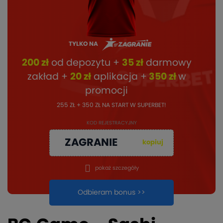
TYLKO NA
200 zł
od depozytu +
35 zł
darmowy
zakład +
20 zł
aplikacja +
350 zł
w
promocji
255 ZŁ + 350 ZŁ NA START W SUPERBET!
KOD REJESTRACYJNY
ZAGRANIE
kopiuj
pokaż szczegóły
Odbieram bonus >>