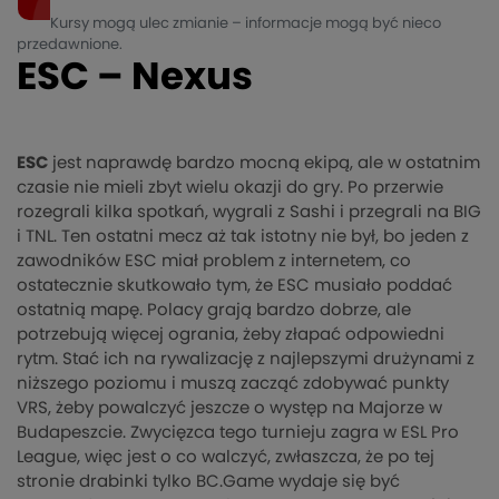
Kursy mogą ulec zmianie – informacje mogą być nieco
przedawnione.
ESC – Nexus
ESC
jest naprawdę bardzo mocną ekipą, ale w ostatnim
czasie nie mieli zbyt wielu okazji do gry. Po przerwie
rozegrali kilka spotkań, wygrali z Sashi i przegrali na BIG
i TNL. Ten ostatni mecz aż tak istotny nie był, bo jeden z
zawodników ESC miał problem z internetem, co
ostatecznie skutkowało tym, że ESC musiało poddać
ostatnią mapę. Polacy grają bardzo dobrze, ale
potrzebują więcej ogrania, żeby złapać odpowiedni
rytm. Stać ich na rywalizację z najlepszymi drużynami z
niższego poziomu i muszą zacząć zdobywać punkty
VRS, żeby powalczyć jeszcze o występ na Majorze w
Budapeszcie. Zwycięzca tego turnieju zagra w ESL Pro
League, więc jest o co walczyć, zwłaszcza, że po tej
stronie drabinki tylko BC.Game wydaje się być