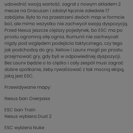
udowdnić swoją wartość. zagrał z nowym składem 2
mecze na DracuLan i zdobył łącznie zaledwie 17
zabójstw. Było to na przestrzeni dwóch map w formcie
bo1, ale mimo wszystko nie zachwycił swoją dyspozycją.
Przed Nexus jeszcze cięższy pojedynek, bo ESC ma po
prostu ogromną siłę ognia. Rumunii nie zachwycali
nigdy pod względem podejścia taktycznego, czy tego
jak podchodzą do gry. Xellow i Launx mogli po prostu
przejmować gry, gdy byli w odpowiedniej dyspozycji.
Bez Launx będzie o to ciężko i cały zespół musi zagrać
dobre spotkanie, żeby rywalizować z tak mocną ekipą,
jaką jest ESC.
Przewidywane mapy:
Nexus ban Overpass
ESC ban Train
Nexus wybiera Dust 2
ESC wybiera Nuke