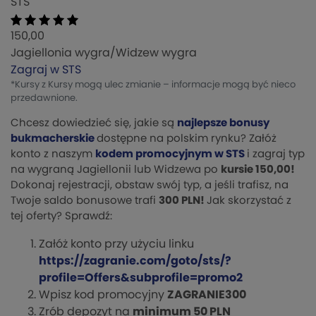
STS
150,00
Jagiellonia wygra/Widzew wygra
Zagraj w STS
*Kursy z Kursy mogą ulec zmianie – informacje mogą być nieco
przedawnione.
Chcesz dowiedzieć się, jakie są
najlepsze bonusy
bukmacherskie
dostępne na polskim rynku? Załóż
konto z naszym
kodem promocyjnym w STS
i zagraj typ
na wygraną Jagiellonii lub Widzewa po
kursie 150,00!
Dokonaj rejestracji, obstaw swój typ, a jeśli trafisz, na
Twoje saldo bonusowe trafi
300 PLN!
Jak skorzystać z
tej oferty? Sprawdź:
Załóż konto przy użyciu linku
https://zagranie.com/goto/sts/?
profile=Offers&subprofile=promo2
Wpisz kod promocyjny
ZAGRANIE300
Zrób depozyt na
minimum 50 PLN