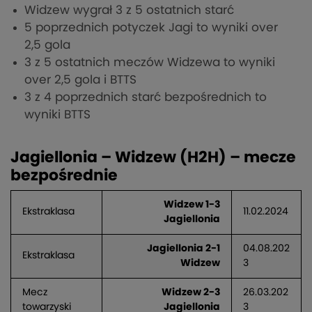
Widzew wygrał 3 z 5 ostatnich starć
5 poprzednich potyczek Jagi to wyniki over
2,5 gola
3 z 5 ostatnich meczów Widzewa to wyniki
over 2,5 gola i BTTS
3 z 4 poprzednich starć bezpośrednich to
wyniki BTTS
Jagiellonia – Widzew (H2H) – mecze
bezpośrednie
Widzew 1-3
Ekstraklasa
11.02.2024
Jagiellonia
Jagiellonia 2-1
04.08.202
Ekstraklasa
Widzew
3
Mecz
Widzew 2-3
26.03.202
towarzyski
Jagiellonia
3