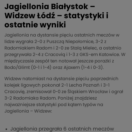
Jagiellonia Białystok –
Widzew Łódź – statystyki i
ostatnie wyniki
Jagiellonia na dystansie pięciu ostatnich meczów w
lidze wygrała 2-0 z Puszczą Niepołomice, 3-2 z
Radomiakiem Radom i 2-0 ze Stalą Mielec, a ostatnio
przegrywała 2-4 z Cracovią i 1-3 z GKS-em Katowice. W
międzyczasie zespół ten notował jeszcze porażki z
Bodo/Glimt (0-1 i 1-4) oraz Ajaxem (1-4 i 0-3).
Widzew natomiast na dystansie pięciu poprzednich
kolejek ligowych pokonał 2-1 Lecha Poznań i 3-1
Cracovię, zremisował 0-0 ze Śląskiem Wrocław i ograł
3-2 Radomiaka Radom. Poniżej znajdziesz
najważniejsze statystyki pod kątem typów na
Jagiellonia – Widzew:
Jagiellonia przegrała 6 ostatnich meczów