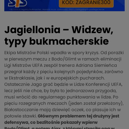
Jagiellonia – Widzew,
typy bukmacherskie
Ekipa Mistrzów Polski wpadła w spory kryzys. Od porażki
w pierwszym meczu z Bodo/Glimt w ramach eliminacji
Ligi Mistrzów UEFA zespół trenera Adriana Siemieńca
przegrał każdy z pięciu kolejnych pojedynków, zarówno
w Ekstraklasie, jak i w europejskich pucharach.
Ostatecznie Jaga grać będzie w Lidze Konferencji UEFA,
lecz jeśli nie chce, by była to jednorazowa przygoda,
musi wrócić do regularnego punktowania w lidze. Po
pięciu rozegranych meczach (jeden został przełożony),
Białostocczanie mają dziewięć oczek, co plasuje ich w
połowie stawki.
Głównym problemem tej drużyny jest
defensywa, co bezlitośnie pokazały wpierw
Bodo/Glimt, a potem Ajax, z którymi straciła ona w