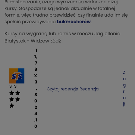
Białostocczanie, czego wyrazem są widoczne niżej
kursy. Gospodarze są jednak aktualnie w fatalnej
formie, więc trudno przewidzieć, czy finalnie uda im się
spełnić przewidywania
bukmacherów
.
Kursy na wygraną lub remis w meczu Jagiellonia
Białystok - Widzew Łódź
1
1,
7
8
Z
X
a
3
g
STS
,
Czytaj recenzję
Recenzja
r
8
a
0
j!
2
4
,1
0