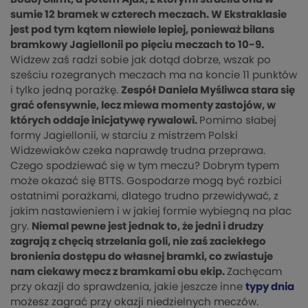
sumie 12 bramek w czterech meczach. W Ekstraklasie
jest pod tym kątem niewiele lepiej, ponieważ bilans
bramkowy Jagiellonii po pięciu meczach to 10-9.
Widzew zaś radzi sobie jak dotąd dobrze, wszak po
sześciu rozegranych meczach ma na koncie 11 punktów
i tylko jedną porażkę.
Zespół Daniela Myśliwca stara się
grać ofensywnie, lecz miewa momenty zastojów, w
których oddaje inicjatywę rywalowi.
Pomimo słabej
formy Jagiellonii, w starciu z mistrzem Polski
Widzewiaków czeka naprawdę trudna przeprawa.
Czego spodziewać się w tym meczu? Dobrym typem
może okazać się BTTS. Gospodarze mogą być rozbici
ostatnimi porażkami, dlatego trudno przewidywać, z
jakim nastawieniem i w jakiej formie wybiegną na plac
gry.
Niemal pewne jest jednak to, że jedni i drudzy
zagrają z chęcią strzelania goli, nie zaś zaciekłego
bronienia dostępu do własnej bramki, co zwiastuje
nam ciekawy mecz z bramkami obu ekip.
Zachęcam
przy okazji do sprawdzenia, jakie jeszcze inne
typy dnia
możesz zagrać przy okazji niedzielnych meczów.