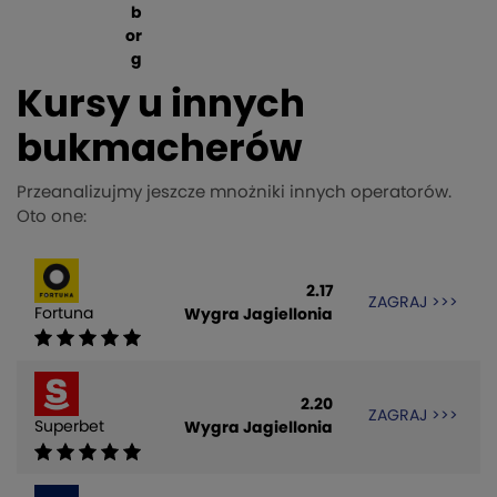
b
or
g
Kursy u innych
bukmacherów
Przeanalizujmy jeszcze mnożniki innych operatorów.
Oto one:
2.17
ZAGRAJ >>>
Fortuna
Wygra Jagiellonia
2.20
ZAGRAJ >>>
Superbet
Wygra Jagiellonia