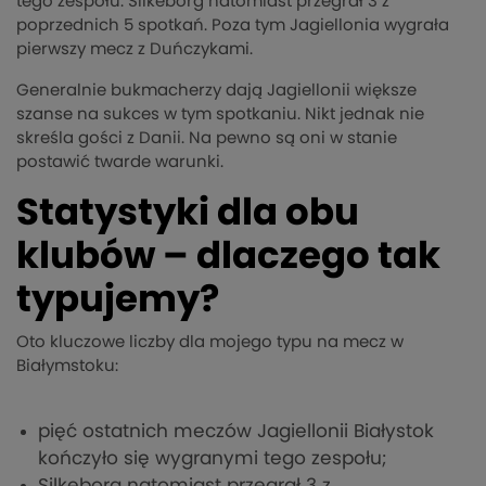
tego zespołu. Silkeborg natomiast przegrał 3 z
poprzednich 5 spotkań. Poza tym Jagiellonia wygrała
pierwszy mecz z Duńczykami.
Generalnie bukmacherzy dają Jagiellonii większe
szanse na sukces w tym spotkaniu. Nikt jednak nie
skreśla gości z Danii. Na pewno są oni w stanie
postawić twarde warunki.
Statystyki dla obu
klubów – dlaczego tak
typujemy?
Oto kluczowe liczby dla mojego typu na mecz w
Białymstoku:
pięć ostatnich meczów Jagiellonii Białystok
kończyło się wygranymi tego zespołu;
Silkeborg natomiast przegrał 3 z