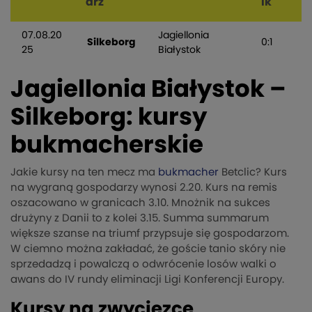
arz
ik
07.08.20
Jagiellonia
Silkeborg
0:1
25
Białystok
Jagiellonia Białystok –
Silkeborg: kursy
bukmacherskie
Jakie kursy na ten mecz ma
bukmacher
Betclic? Kurs
na wygraną gospodarzy wynosi 2.20. Kurs na remis
oszacowano w granicach 3.10. Mnożnik na sukces
drużyny z Danii to z kolei 3.15. Summa summarum
większe szanse na triumf przypsuje się gospodarzom.
W ciemno można zakładać, że goście tanio skóry nie
sprzedadzą i powalczą o odwrócenie losów walki o
awans do IV rundy eliminacji Ligi Konferencji Europy.
Kursy na zwycięzcę