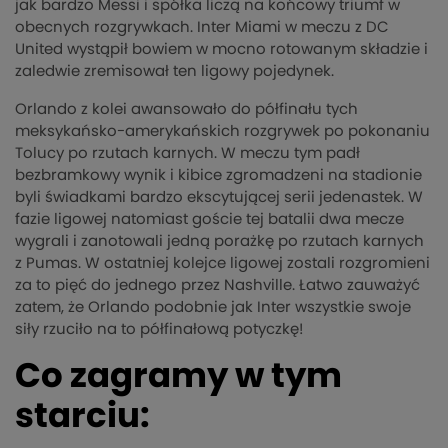
jak bardzo Messi i spółka liczą na końcowy triumf w
obecnych rozgrywkach. Inter Miami w meczu z DC
United wystąpił bowiem w mocno rotowanym składzie i
zaledwie zremisował ten ligowy pojedynek.
Orlando z kolei awansowało do półfinału tych
meksykańsko-amerykańskich rozgrywek po pokonaniu
Tolucy po rzutach karnych. W meczu tym padł
bezbramkowy wynik i kibice zgromadzeni na stadionie
byli świadkami bardzo ekscytującej serii jedenastek. W
fazie ligowej natomiast goście tej batalii dwa mecze
wygrali i zanotowali jedną porażkę po rzutach karnych
z Pumas. W ostatniej kolejce ligowej zostali rozgromieni
za to pięć do jednego przez Nashville. Łatwo zauważyć
zatem, że Orlando podobnie jak Inter wszystkie swoje
siły rzuciło na to półfinałową potyczkę!
Co zagramy w tym
starciu: