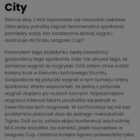
City
Starcie ekip z MLS zapowiada się niezwykle ciekawie.
Obie ekipy potrafią zagrać fenomenalne spotkania
pomiędzy sobą. Kto ostatecznie dzisiaj wygra i
awansuje do finału Leagues Cup?
Faworytem tego pojedynku będą zawodnicy
gospodarzy tego spotkania. Inter nie ukrywa tego, że
zamierza wygrać te rozgrywki. Dziś zatem chce zrobić
kolejny krok w kierunku końcowego triumfu.
Gospodarze tej potyczki wygrali w tym turnieju cztery
spotkania. Warto wspomnieć, że jedną z potyczek
wygrali dopiero po rzutach karnych. Najważniejsza
wygrana Interowi Miami przytrafiła się jednak w
ćwierćfinale tych rozgrywek. W konfrontacji tej nie bez
problemów pokonali dwa do jednego meksykański
Tigres. Dziś za to, szósta ekipa konferencji wschodniej
MLS zrobi wszystko, by odnieść, piąte zwycięstwo w
Leagues Cup. Ostatnia kolejka ligowa potwierdziła tylko,