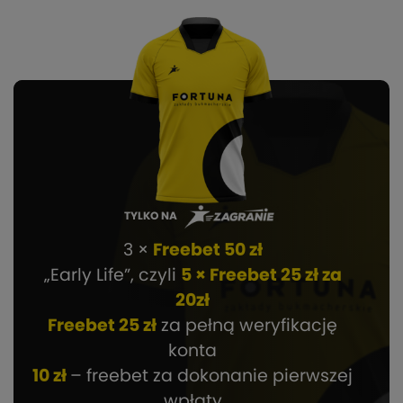
TYLKO NA
3 ×
Freebet 50 zł
„Early Life”, czyli
5 × Freebet 25 zł za
20zł
Freebet 25 zł
za pełną weryfikację
konta
10 zł
– freebet za dokonanie pierwszej
wpłaty