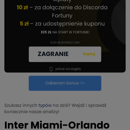
10 zł
– za dołączenie do Discorda
Fortuny
5 zł
– za udostępnienie kuponu
325 ZŁ
NA START W FORTUNIE!
KOD REJESTRACYJNY
ZAGRANIE
kopiuj
pokaż szczegóły
Odbieram bonus >>
Szukasz innych
typów
na dziś? Wejdź i sprawdź
koniecznie nasze analizy!
Inter Miami-Orlando