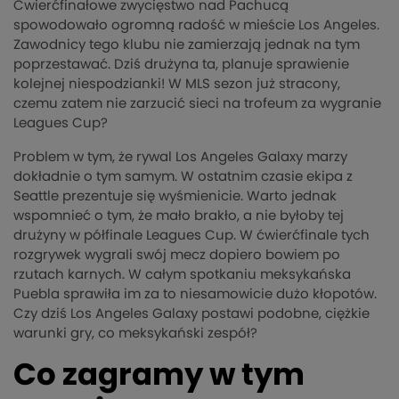
Ćwierćfinałowe zwycięstwo nad Pachucą
spowodowało ogromną radość w mieście Los Angeles.
Zawodnicy tego klubu nie zamierzają jednak na tym
poprzestawać. Dziś drużyna ta, planuje sprawienie
kolejnej niespodzianki! W MLS sezon już stracony,
czemu zatem nie zarzucić sieci na trofeum za wygranie
Leagues Cup?
Problem w tym, że rywal Los Angeles Galaxy marzy
dokładnie o tym samym. W ostatnim czasie ekipa z
Seattle prezentuje się wyśmienicie. Warto jednak
wspomnieć o tym, że mało brakło, a nie byłoby tej
drużyny w półfinale Leagues Cup. W ćwierćfinale tych
rozgrywek wygrali swój mecz dopiero bowiem po
rzutach karnych. W całym spotkaniu meksykańska
Puebla sprawiła im za to niesamowicie dużo kłopotów.
Czy dziś Los Angeles Galaxy postawi podobne, ciężkie
warunki gry, co meksykański zespół?
Co zagramy w tym