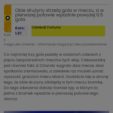
Obie drużyny strzelą gola w meczu, a w
pierwszej połowie wpadnie powyżej 0.5
gola
Odwiedź
Fortuna
Kurs:
1.57
Kurs
y
mogą ulec zmianie – informacje mogą być nieco przedawnione.
Co najmniej trzy gole padały w ostatnich czterech z
pięciu bezpośrednich meczów tych ekip. Ciekawostką
jest również fakt, iż Orlando wygrało dwa mecze, dwa
spotkania zremisowało, a zaledwie raz musieli uznać
wyższość graczom Interu Miami. Osobiście idę w stronę
tego, że obie drużyny zdobędą w tym meczu bramkę.
Do tego zdarzenia dołożę również typ, w którym to
jedna z bramek wpadnie w pierwszej połowie tego
starcia.