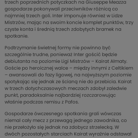
trzech poprzednich potyczkach na Giuseppe Meazza
gospodarze pokonywali przeciwników różnicą co
najmniej trzech goli. Inter imponuje również w Lidze
Mistrzów, mając na swoim koncie komplet punktów, trzy
czyste konta i średnią trzech zdobytych bramek na
spotkanie.
Podtrzymanie świetnej formy nie powinno być
szczególnie trudne, ponieważ Inter gościć będzie
debiutanta na poziomie Ligi Mistrzów – Kairat Ałmaty.
Goście po heroicznej walce – między innymi z Celtikiem
– awansowali do fazy ligowej, na najwyższym poziomie
spotykając się jednak ze ścianą nie do przebicia. Kairat
w trzech dotychczasowych meczach zdobył zaledwie
punkt, paradoksalnie najbardziej rozczarowując
właśnie podczas remisu z Pafos.
Gospodarze ówczesnego spotkania grali wówczas
niemal cały mecz z przewagą jednego zawodnika, co
nie przełożyło się jednak na zdobycz strzelecką. W
dwóch pozostałych starciach Kairat wyraźnie odstawał