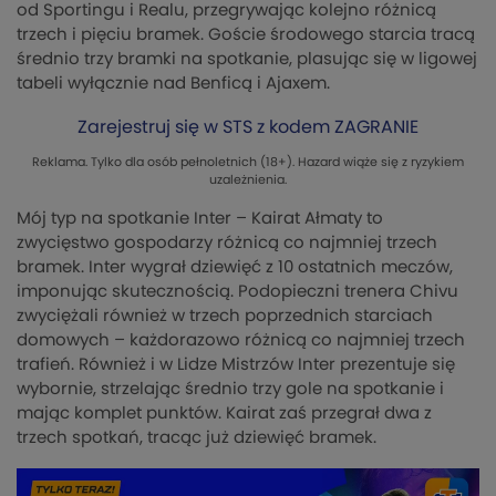
od Sportingu i Realu, przegrywając kolejno różnicą
trzech i pięciu bramek. Goście środowego starcia tracą
średnio trzy bramki na spotkanie, plasując się w ligowej
tabeli wyłącznie nad Benficą i Ajaxem.
Zarejestruj się w STS z kodem ZAGRANIE
Reklama. Tylko dla osób pełnoletnich (18+). Hazard wiąże się z ryzykiem
uzależnienia.
Mój typ na spotkanie Inter – Kairat Ałmaty to
zwycięstwo gospodarzy różnicą co najmniej trzech
bramek. Inter wygrał dziewięć z 10 ostatnich meczów,
imponując skutecznością. Podopieczni trenera Chivu
zwyciężali również w trzech poprzednich starciach
domowych – każdorazowo różnicą co najmniej trzech
trafień. Również i w Lidze Mistrzów Inter prezentuje się
wybornie, strzelając średnio trzy gole na spotkanie i
mając komplet punktów. Kairat zaś przegrał dwa z
trzech spotkań, tracąc już dziewięć bramek.