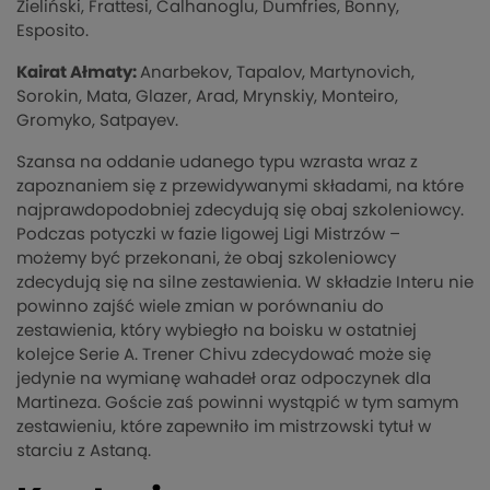
Zieliński, Frattesi, Calhanoglu, Dumfries, Bonny,
Esposito.
Kairat Ałmaty:
Anarbekov, Tapalov, Martynovich,
Sorokin, Mata, Glazer, Arad, Mrynskiy, Monteiro,
Gromyko, Satpayev.
Szansa na oddanie udanego typu wzrasta wraz z
zapoznaniem się z przewidywanymi składami, na które
najprawdopodobniej zdecydują się obaj szkoleniowcy.
Podczas potyczki w fazie ligowej Ligi Mistrzów –
możemy być przekonani, że obaj szkoleniowcy
zdecydują się na silne zestawienia. W składzie Interu nie
powinno zajść wiele zmian w porównaniu do
zestawienia, który wybiegło na boisku w ostatniej
kolejce Serie A. Trener Chivu zdecydować może się
jedynie na wymianę wahadeł oraz odpoczynek dla
Martineza. Goście zaś powinni wystąpić w tym samym
zestawieniu, które zapewniło im mistrzowski tytuł w
starciu z Astaną.