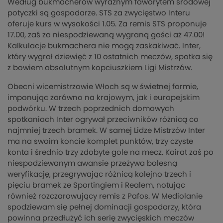
Według bukmacherów wyraźnym faworytem środowej
potyczki są gospodarze. STS za zwycięstwo Interu
oferuje kurs w wysokości 1.05. Za remis STS proponuje
17.00, zaś za niespodziewaną wygraną gości aż 47.00!
Kalkulacje bukmachera nie mogą zaskakiwać. Inter,
który wygrał dziewięć z 10 ostatnich meczów, spotka się
z bowiem absolutnym kopciuszkiem Ligi Mistrzów.
Obecni wicemistrzowie Włoch są w świetnej formie,
imponując zarówno na krajowym, jak i europejskim
podwórku. W trzech poprzednich domowych
spotkaniach Inter ogrywał przeciwników różnicą co
najmniej trzech bramek. W samej Lidze Mistrzów Inter
ma na swoim koncie komplet punktów, trzy czyste
konta i średnio trzy zdobyte gole na mecz. Kairat zaś po
niespodziewanym awansie przeżywa bolesną
weryfikację, przegrywając różnicą kolejno trzech i
pięciu bramek ze Sportingiem i Realem, notując
również rozczarowujący remis z Pafos. W Mediolanie
spodziewam się pełnej dominacji gospodarzy, która
powinna przedłużyć ich serię zwycięskich meczów