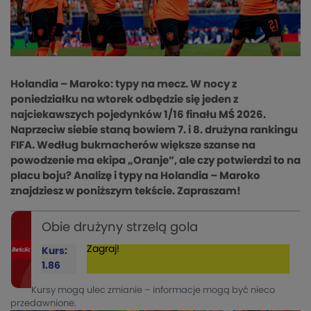
Holandia – Maroko: typy na mecz. W nocy z
poniedziałku na wtorek odbędzie się jeden z
najciekawszych pojedynków 1/16 finału MŚ 2026.
Naprzeciw siebie staną bowiem 7. i 8. drużyna rankingu
FIFA. Według bukmacherów większe szanse na
powodzenie ma ekipa „Oranje”, ale czy potwierdzi to na
placu boju? Analizę i typy na Holandia – Maroko
znajdziesz w poniższym tekście. Zapraszam!
Obie drużyny strzelą gola
Zagraj!
Kurs:
1.86
Kursy mogą ulec zmianie – informacje mogą być nieco
przedawnione.