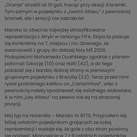
„Oranje” strzelili aż 10 goli, tracąc przy okazji 4 bramki.
Tym samym w pojedynku z „Lwami Atlasu” z pewnością
bramek, ale i emocji nie zabraknie!
Maroko to obecnie najwyżej sklasyfikowana
reprezentacja z Afryki w rankingu FIFA. Ekipa ta plasuje
się konkretnie na 7. miejscu i nic dziwnego, że
awansowali z grupy do dalszej fazy MŚ 2026.
Podopieczni Mohameda Ouahbiego zgodnie z planem
pokonali Szkocję (1:0) oraz Haiti (4:2), a do tego
pokazali się z bardzo dobrej strony w pierwszym
grupowym pojedynku z Brazylią (2:2). Teraz przed nimi
rywal podobnego kalibru co „Canarinhos”, więc z
pewnością należy spodziewać się solidnego widowiska.
A w nim „Lwy Atlasu” na pewno nie są na straconej
pozycji.
Mój typ na Holandia – Maroko to BTTS. Przyjrzałem się
bliżej ostatnim pojedynkom grających ze sobą
reprezentacji i wydaje się, że gole z obu stron powinny
się pojawić. Mianowicie w 7 z 9 ostatnich pojedynków