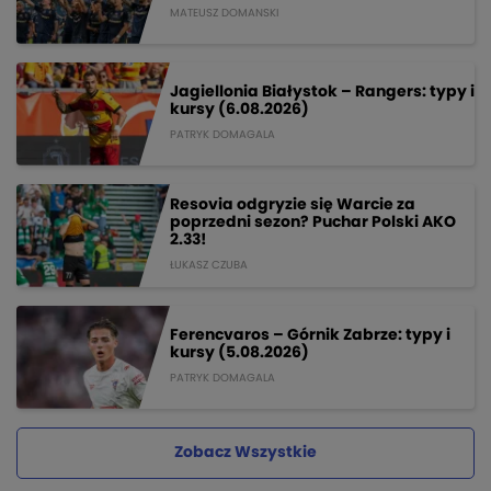
MATEUSZ DOMANSKI
Jagiellonia Białystok – Rangers: typy i
kursy (6.08.2026)
PATRYK DOMAGALA
Resovia odgryzie się Warcie za
poprzedni sezon? Puchar Polski AKO
2.33!
ŁUKASZ CZUBA
Ferencvaros – Górnik Zabrze: typy i
kursy (5.08.2026)
PATRYK DOMAGALA
Zobacz Wszystkie