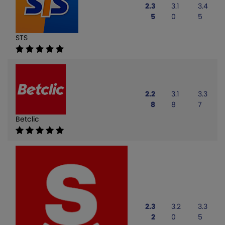
2.3
3.1
3.4
5
0
5
STS
2.2
3.1
3.3
8
8
7
Betclic
2.3
3.2
3.3
2
0
5