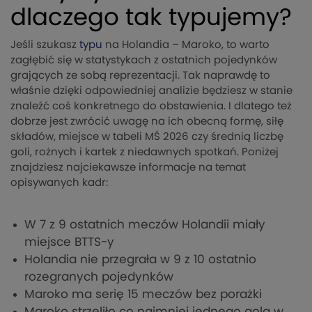
dlaczego tak typujemy?
Jeśli szukasz
typu
na Holandia – Maroko, to warto
zagłębić się w statystykach z ostatnich pojedynków
grających ze sobą reprezentacji. Tak naprawdę to
właśnie dzięki odpowiedniej analizie będziesz w stanie
znaleźć coś konkretnego do obstawienia. I dlatego też
dobrze jest zwrócić uwagę na ich obecną formę, siłę
składów, miejsce w tabeli MŚ 2026 czy średnią liczbę
goli, rożnych i kartek z niedawnych spotkań. Poniżej
znajdziesz najciekawsze informacje na temat
opisywanych kadr:
W 7 z 9 ostatnich meczów Holandii miały
miejsce BTTS-y
Holandia nie przegrała w 9 z 10 ostatnio
rozegranych pojedynków
Maroko ma serię 15 meczów bez porażki
Maroko strzeliło co najmniej jednego gola w