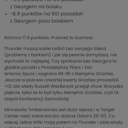
z
Georgem
na boisku
-8.9 punktów na 100 posiadań
z
Georgem
poza boiskiem
Różnica 17.9 punktów. Przecież to kosmos!
Thunder
muszą sobie radzić bez swojego lidera
(problemy z barkiem) i jak się pewnie domyślasz, nie
wychodzi to najlepiej. Trzy spotkania bez George’a to
gładkie porażki z Philadelphią 76ers i San
Antonio
Spurs
i wygrana 99-95 z Memphis
Grizzlies
.
Jeszcze w połowie czwartej kwarty
Grizzlies
prowadzili
+13, ale wtedy Russell
Westbrook
przejął
show
. Wszystko
pięknie, tylko że to byli tylko Memphis
Grizzlies
, czyli 14.
zespół Konferencji Zachodniej.
Minnesota
Timberwolves
jest dużo lepsza i w Target
Center radzi sobie bardzo dobrze (bilans 20-10). Co
więcej, Leśne Wilki mają patent na
Thunder
i obie wizyty