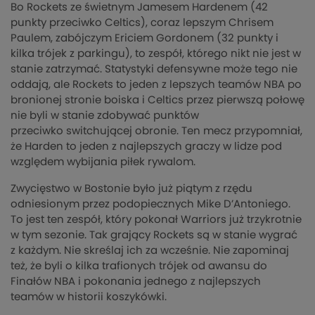
Bo
Rockets
ze świetnym Jamesem
Hardenem
(42
punkty przeciwko
Celtics
), coraz lepszym Chrisem
Paulem, zabójczym
Ericiem
Gordonem (32 punkty i
kilka trójek z parkingu), to zespół, którego nikt nie jest w
stanie zatrzymać. Statystyki defensywne może tego nie
oddają, ale
Rockets
to jeden z lepszych teamów NBA
po
bro
nionej stronie boiska i
Celtics
przez pierwszą połowę
nie byli w stanie zdobywać punktów
przeciwko
switchującej
obronie. Ten mecz przypomniał,
że
Harden
to jeden z najlepszych graczy w lidze pod
względem wybijania piłek rywalom.
Zwycięstwo w Bostonie było już piątym z rzędu
odniesionym przez podopiecznych Mike
D’Antoniego
.
To jest ten zespół, który pokonał
Warriors
już trzykrotnie
w tym sezonie. Tak grający
Rockets
są w stanie wygrać
z każdym. Nie skreślaj ich za wcześnie. Nie zapominaj
też, że byli o kilka trafionych trójek od awansu do
Finałów NBA i pokonania jednego z najlepszych
teamów w historii koszykówki.