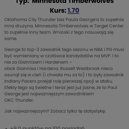
Typ: Minnesota Timberwolves
Kurs:
1.70
Oklahoma City
Thunder
bez Paula George’a to zupełnie
inna drużyna. Minnesota
Timberwolves
w Target Center
to zupełnie inny team. Wnioski z tego nasuwają się
same.
George to top-3 zawodnik tego sezonu w NBA i PG musi
być wymieniany w czołówce kandydatów na MVP. I to
nie za
Giannisem
i
Hardenem
–
obok
Giannisa
i
Hardena
. Russell
Westbrook
nieco
osunął się w cień (i chwała mu za to) i to były zawodnik
Indiany
Pacers
przejął rolę pierwszej opcji w ataku.
Efekty tego są świetne i teraz jest już jasne, że to Paul
George jest najważniejszym zawodnikiem
OKC
Thunder
.
Jak najważniejszym? Zobacz tylko tę statystykę:
+9.0 punktów na 100 posiadań