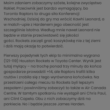
Moim zdaniem zobaczymy szóste, kolejne zwycięstwo
Rakiet. Przeciwnik jest bardzo wymagający, bo
Toronto
Raptors
to druga siła Konferencji
Wschodniej. Dzisiaj do gry ma wrócić
Kawhi
Leonard, a
w
match-upie
z
Hardenem
jego obecność jest
szczególnie istotna. Według mnie nawet Leonard nie
będzie w stanie przeciwstawić się jakości
gości.
Rockets
zaczęli grać koszykówkę nie z tej ziemi
i dziś mają okazję to potwierdzić.
Pierwszy pojedynek tych ekip to minimalna wygrana
(121-119) Houston
Rockets
w Toyota Center. Wynik jest
tutaj mylący – na trochę ponad trzy minuty do końca
gospodarze prowa
dzi
li +14, ale
Raptors
trafili kilka
rzutów i zrobiła się z tego wyrównana końcówka. Na
przestrzeni całego meczu to
Rockets
byli lepszym
zespołem i powinniśmy zobaczyć to także w
Air
Canada
Centre. W tamtym spotkaniu nie wystąpił ani Chris Paul,
ani Clint
Capela
. Obu z nich zobaczymy
dzi
ś na
parkiecie. No i bę
dzi
e jeszcze James
Harden
.