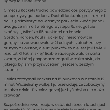
Ugryzę to z innej strony.
O meczu
Rockets
trudno powiedzieć coś pozytywnego z
perspektywy gospodarzy. Dostali lanie, nie grali razem i
dali się ośmieszyć na własnym parkiecie. Zwróć jednak
uwagę, że mimo świetnego występu Rakiet goście
skończyli ,,tylko” ze 115 punktami na koncie.
Gordon,
Harden
, Paul i
Tucker
byli niesamowicie
gorący, co zaowocowało w 21 celnych rzutach za trzy
drużyny z Houston, ale 115 punktów to nie jest jakiś wielki
rezultat. O tak ,,niskiej” liczbie zadecydowała czwarta
kwarta, w której gospodarze zagrali w takim stylu, do
jakiego byliśmy przyzwyczajeni jeszcze w zeszłym
sezonie.
Celtics
zatrzymali
Rockets
na 15 punktach w ostatnie 12
minut. Widzieliśmy walkę. I ja przewiduję, że zobaczymy
to także dzisiaj. Przecież, gorzej już być chyba nie może,
prawda?
Bezpośrednia rywalizacja w ostatnich trzech latach jest