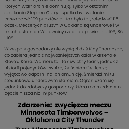
na remis (3-3), a uwierz, że niewiele jest takich par, w
których
Warriors
nie dominują. Tylko w ostatnim
spotkaniu Stephen Curry i spółka byli w stanie
przekroczyć 109 punktów, a i tak było to ,,zaledwie” 115
oczek. Mecze tych drużyn w Oakland są
underowe
i w
trzech ostatnich Wojownicy rzucili odpowiednio 106, 86
i 109.
W zespole gospodarzy nie wystąpi dziś
Klay
Thompson,
co zabiera jedno z najważniejszych dział w arsenale
Steve’a
Kerra
.
Warriors
to i tak świetny team, jednak z
historii pojedynków wynika, że Boston
Celtics
są
wyjątkowo odporni na ich amunicję. Śmierdzi mi tu
stosunkowo
underowym
starciem. Ograniczam się
jednak do zdobyczy gospodarzy, która moim zdaniem
będzie niższa niż 119 punktów.
Zdarzenie: zwycięzca meczu
Minnesota Timberwolves –
Oklahoma City Thunder