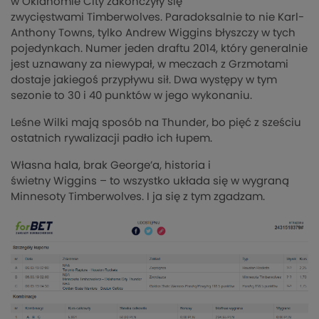
w Oklahomie City zakończyły się
zwycięstwami
Timberwolves
. Paradoksalnie to nie Karl-
Anthony
Towns
, tylko Andrew
Wiggins
błyszczy w tych
pojedynkach. Numer jeden draftu 2014, który generalnie
jest uznawany za niewypał, w meczach z Grzmotami
dostaje jakiegoś przypływu sił. Dwa występy w tym
sezonie to 30 i 40 punktów w jego wykonaniu.
Leśne Wilki mają sposób na
Thunder
, bo pięć z sześciu
ostatnich rywalizacji padło ich łupem.
Własna hala, brak George’a, historia i
świetny
Wiggins
– to wszystko układa się w wygraną
Minnesoty
Timberwolves
. I ja się z tym zgadzam.