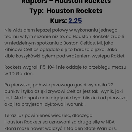
Raptors – Houston Rockets
Typ: Houston Rockets
Kurs:
2.25
Nie widziałem lepszej połowy w wykonaniu jednego
teamu w tym sezonie niż to, co Houston
Rockets
zrobili
w niedzielnym spotkaniu z Boston
Celtics
. Mi, jako
kibicowi
Celtics
oglądało się to bardzo ciężko. Jako
kibic koszykówki byłem pod wrażeniem występu Rakiet.
Rockets
wygrali 115-104 i nie oddaje to przebiegu meczu
w TD Garden.
Po pierwszej połowie przewaga gości wynosiła 22
punkty i tylko dzięki zrywowi
Celtics
jest taki wynik, jaki
jest. Ale to spotkanie nigdy nie było bliskie i od pierwszej
akcji to przyjezdni dyktowali warunki.
Teraz już powinieneś wiedzieć, dlaczego
Houston
Rockets
są uznawani za drugą siłę w NBA,
która może nawet walczyć z
Golden
State
Warriors
.