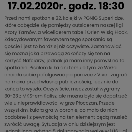
17.02.2020r. godz. 18:30
Przed nami spotkanie 22. kolejki w PGNiG Superlidze,
które odbędzie się pomiędzy outsiderem naszej ligi
Azoty Tarnów, a wiceliderem tabeli Orlen Wisłą Płock.
Zdecydowanym faworytem tego spotkania są
goście i jest to bardziej niż oczywiste. Zastanawiać
się można jaką przewagą zakończy się ten na
korzyść Nafciarzy, jednak ja mam inny pomysł na to
spotkanie. Pisałem kilka dni temu o tym, że Wisła
chciała sobie pofolgować po porażce z Vive i zagrać
na maxa przed własną publicznością, lecz nie do
końca to wyszło. Oczywiście, mecz został wygrany
30-23 z MKS-em Kalisz, ale można było się dopatrzeć
wielu nieprawidłowości w grze Płocczan. Przede
wszystkim, kulała gra w obronie, co mało do nich
podobne i z pewnością na ten element będą musieć
zwrócić uwagę. Sytuacja w dniu dzisiejszym jest
jednak inna, gdyż za 5 dni zaczynają walkę w 1/16 Ligi