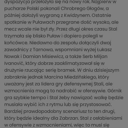
dyspozycja przełożyła się na nowy rok. Najpierw w
pucharze Polski pokonali Chrobrego Głogów, a
później dołożyli wygraną z Kwidzynem. Ostatnie
spotkanie w Puławach przegrane dość wysoko, ale
mecz wcale nie był zły. Przez długi okres czasu Stal
trzymała się blisko Puław i dopiero polegli w
końcówce. Niedawno do zespołu dołączyli dwaj
zawodnicy z Tarnowa, wspomniani wyżej Łukasz
Nowak i Damian Misiewicz, a także Serb Miljan
Ivanović, który dobrze zaaklimatyzował się w
drużynie rzucając serię bramek. W dniu dzisiejszym
zabraknie jednak Marcina Miedzińskiego, który
uważany jest za lidera gry defensywnej Stali, ale
wzmocnienia mogą to nadrobić w ofensywie. Górnik
gra szybkie tempo i Stal żeby nawiązać walkę będzie
musiała wybić ich z rytmu lub się przystosować.
Bardziej prawdopodobny scenariusz to ten drugi,
który będzie idealny dla Zabrzan. Stal z osłabieniami
w ofensywie z wzmocnieniami, więc to musi się