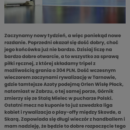
Zaczynamy nowy tydzień, a więc poniekąd nowe
rozdanie. Poprzedni okazał się dość dobry, choć
jego końcówka już nie bardzo. Dzisiaj liczę na
bardzo dobre otwarcie, a to wszystko za sprawą
piłki ręcznej, z której składamy tripel z
możliwością grania o 304 PLN. Dość wczesnym
wieczorem zaczynami rywalizację w Tarnowie,
gdzie tamtejsze Azoty podejmą Orlen Wisłę Płock,
natomiast w Zabrzu, o tej samej porze, Górnik
zmierzy się ze Stalą Mielec w pucharze Polski.
Ostatni mecz na kuponie to już szwedzka liga
kobiet i rywalizacja o play-offy między Skovde, a
Skarą. Zapowiada się długi wieczór z handballem i
mam nadzieję, że będzie to dobre rozpoczęcie tego