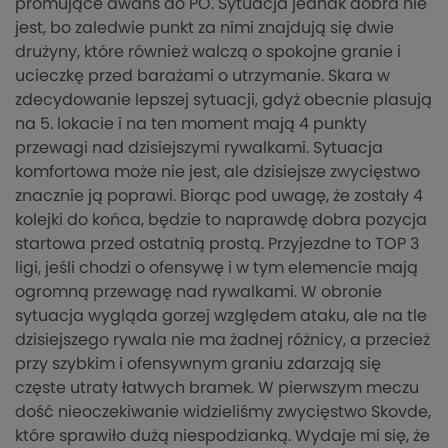
promujące awans do PO. Sytuacja jednak dobra nie
jest, bo zaledwie punkt za nimi znajdują się dwie
drużyny, które również walczą o spokojne granie i
ucieczkę przed barażami o utrzymanie. Skara w
zdecydowanie lepszej sytuacji, gdyż obecnie plasują
na 5. lokacie i na ten moment mają 4 punkty
przewagi nad dzisiejszymi rywalkami. Sytuacja
komfortowa może nie jest, ale dzisiejsze zwycięstwo
znacznie ją poprawi. Biorąc pod uwagę, że zostały 4
kolejki do końca, będzie to naprawdę dobra pozycja
startowa przed ostatnią prostą. Przyjezdne to TOP 3
ligi, jeśli chodzi o ofensywę i w tym elemencie mają
ogromną przewagę nad rywalkami. W obronie
sytuacja wygląda gorzej względem ataku, ale na tle
dzisiejszego rywala nie ma żadnej różnicy, a przecież
przy szybkim i ofensywnym graniu zdarzają się
częste utraty łatwych bramek. W pierwszym meczu
dość nieoczekiwanie widzieliśmy zwycięstwo Skovde,
które sprawiło dużą niespodzianką. Wydaje mi się, że