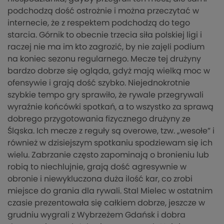
podchodzą dość ostrożnie i można przeczytać w
internecie, że z respektem podchodzą do tego
starcia. Górnik to obecnie trzecia siła polskiej ligi i
raczej nie ma im kto zagrozić, by nie zajęli podium
na koniec sezonu regularnego. Mecze tej drużyny
bardzo dobrze się ogląda, gdyż mają wielką moc w
ofensywie i grają dość szybko. Niejednokrotnie
szybkie tempo gry sprawiło, że rywale przegrywali
wyraźnie końcówki spotkań, a to wszystko za sprawą
dobrego przygotowania fizycznego drużyny ze
Śląska. Ich mecze z reguły są overowe, tzw. „wesołe” i
również w dzisiejszym spotkaniu spodziewam się ich
wielu. Zabrzanie często zapominają o bronieniu lub
robią to niechlujnie, grają dość agresywnie w
obronie i niewykluczona duża ilość kar, co zrobi
miejsce do grania dla rywali. Stal Mielec w ostatnim
czasie prezentowała się całkiem dobrze, jeszcze w
grudniu wygrali z Wybrzeżem Gdańsk i dobra