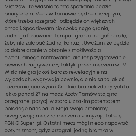
Mistrzów i to właśnie tamto spotkanie będzie
priorytetem. Mecz w Tarnowie będzie raczej tym,
które trzeba rozegrać i odbędzie on większych
emocji. Spodziewam się spokojnego grania,
żadnego forsowania tempa i grania czegoś na siłę,
żeby nie załapać żadnej kontuzji. Uważam, że będzie
to dobre granie w obronie z możliwością
ewentualnego kontrowania, ale też przygotowanie
pewnych zagrywek czy taktyki przed meczem w LM.
Wisła nie gra jakoś bardzo rewelacyjnie na
wyjazdach, wygrywają pewnie, ale nie są to jakieś
oszałamiające wyniki. Średnia bramek zdobytych to
lekko ponad 27 na mecz. Azoty Tarnów stoją na
przegranej pozycji w starciu z takim potentatem
polskiego handballa. Mają swoje problemy,
przegrywają mecz za meczem i zamykają tabelę
PGNiG Superligi. Ostatni mecz mógł nieco napawać
optymizmem, gdyż przegrali jedną bramką w