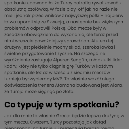
spotkanie udowodniło, że Turcy potrafią rywalizować z
absolutną czołówką. W fazie play-off jak na razie nie
mieli jednak przeciwników z najwyższej półki – najpierw
łatwo uporali się ze Szwecją, a następnie bez większych
problemów odprawili Polskę. Oba mecze były w
zasadzie obowiązkiem do wykonania, ale teraz przed
nimi wreszcie poważniejszy sprawdzian. Atutem tej
drużyny jest piekielnie mocny skład, szeroka ławka i
świetne przygotowanie fizyczne. Na szczególne
wyróżnienie zasługuje Alperen Şengün, młodziutki lider
kadry, który nie tylko ciągnie grę Turków w każdym
spotkaniu, ale też aż w sześciu z siedmiu meczów
turnieju był wybierany MVP. To właśnie wokół niego i
doświadczenia trenera Atamana budowana jest wiara,
że Turcja może sięgnąć po złoto.
Co typuję w tym spotkaniu?
Jak dla mnie to właśnie Grecja będzie lepszą drużyną w
tym meczu. Owszem, Turcy pozostają jak dotąd
niepokonani na turnieju i prezentują bardzo równą