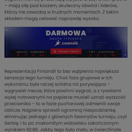
– mają siłę pod koszem, skuteczny obwód i liderów,
którzy nie zawodzą w trudnych momentach. Z takim
składem mogą celować naprawdę wysoko.
Reprezentacja Finlandii to bez wątpienia największa
sensacja tego turnieju. Choć faza grupowa w ich
wykonaniu była raczej solidna niż porywająca –
wygrywali mecze, które powinni wygrać, a z rywalami
wyżej notowanymi na papierze musieli uznać wyższość
przeciwnika – to w fazie pucharowej odmienili swoje
oblicze. Najpierw sprawili ogromną niespodziankę,
eliminując jednego z głównych faworytów turnieju, czyli
Serbię, i to po znakomitym widowisku zakończonym
wynikiem 92:86. Jakby tego było mało, w ćwierćfinale