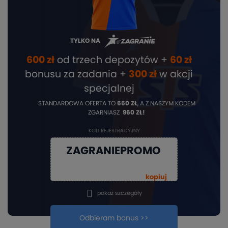
TYLKO NA
600 zł
od trzech depozytów +
60 zł
bonusu za zadania +
3
00 zł
w akcji
specjalnej
STANDARDOWA OFERTA TO
660 ZŁ
, A Z NASZYM KODEM
ZGARNIASZ
960 ZŁ!
KOD REJESTRACYJNY
ZAGRANIEPROMO
kopiuj
pokaż szczegóły
Odbieram bonus >>