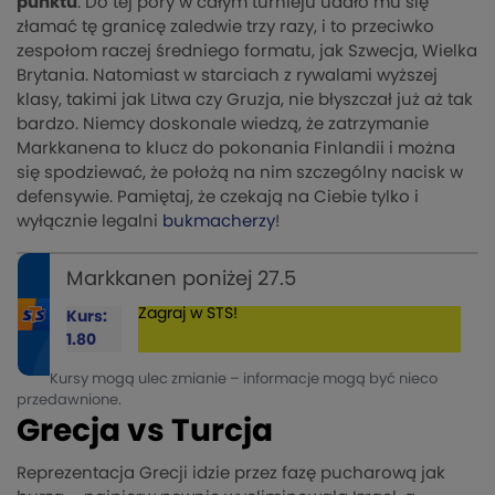
punktu
. Do tej pory w całym turnieju udało mu się
złamać tę granicę zaledwie trzy razy, i to przeciwko
zespołom raczej średniego formatu, jak Szwecja, Wielka
Brytania. Natomiast w starciach z rywalami wyższej
klasy, takimi jak Litwa czy Gruzja, nie błyszczał już aż tak
bardzo. Niemcy doskonale wiedzą, że zatrzymanie
Markkanena to klucz do pokonania Finlandii i można
się spodziewać, że położą na nim szczególny nacisk w
defensywie. Pamiętaj, że czekają na Ciebie tylko i
wyłącznie legalni
bukmacherzy
!
Markkanen poniżej 27.5
Zagraj w STS!
Kurs:
1.80
Kursy mogą ulec zmianie – informacje mogą być nieco
przedawnione.
Grecja vs Turcja
Reprezentacja Grecji idzie przez fazę pucharową jak