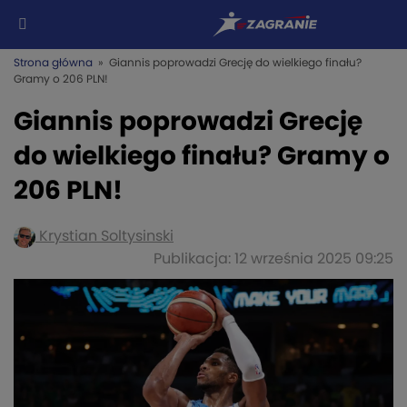
Strona główna
» Giannis poprowadzi Grecję do wielkiego finału?
Gramy o 206 PLN!
Giannis poprowadzi Grecję
do wielkiego finału? Gramy o
206 PLN!
Krystian Soltysinski
Publikacja: 12 września 2025 09:25