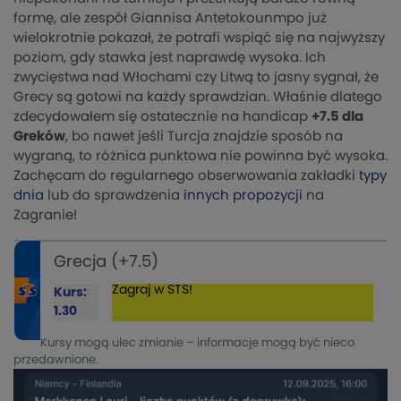
formę, ale zespół Giannisa Antetokounmpo już
wielokrotnie pokazał, że potrafi wspiąć się na najwyższy
poziom, gdy stawka jest naprawdę wysoka. Ich
zwycięstwa nad Włochami czy Litwą to jasny sygnał, że
Grecy są gotowi na każdy sprawdzian. Właśnie dlatego
zdecydowałem się ostatecznie na handicap
+7.5 dla
Greków
, bo nawet jeśli Turcja znajdzie sposób na
wygraną, to różnica punktowa nie powinna być wysoka.
Zachęcam do regularnego obserwowania zakładki
typy
dnia
lub do sprawdzenia
innych propozycji
na
Zagranie!
Grecja (+7.5)
Zagraj w STS!
Kurs:
1.30
Kursy mogą ulec zmianie – informacje mogą być nieco
przedawnione.