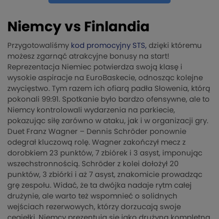
Niemcy vs Finlandia
Przygotowaliśmy
kod promocyjny STS,
dzięki któremu
możesz zgarnąć atrakcyjne bonusy na start!
Reprezentacja Niemiec potwierdza swoją klasę i
wysokie aspiracje na EuroBaskecie, odnosząc kolejne
zwycięstwo. Tym razem ich ofiarą padła Słowenia, którą
pokonali 99:91. Spotkanie było bardzo ofensywne, ale to
Niemcy kontrolowali wydarzenia na parkiecie,
pokazując siłę zarówno w ataku, jak i w organizacji gry.
Duet Franz Wagner – Dennis Schröder ponownie
odegrał kluczową rolę. Wagner zakończył mecz z
dorobkiem 23 punktów, 7 zbiórek i 3 asyst, imponując
wszechstronnością. Schröder z kolei dołożył 20
punktów, 3 zbiórki i aż 7 asyst, znakomicie prowadząc
grę zespołu. Widać, że ta dwójka nadaje rytm całej
drużynie, ale warto też wspomnieć o solidnych
wejściach rezerwowych, którzy dorzucają swoje
cegiełki. Niemcy prezentują się jako drużyna kompletna