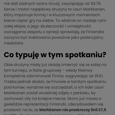
nie dali żadnych szans Gruzji, zwyciężając aż 93:79.
Serce i motor napędowy drużyny to Lauri Markkanen,
który imponuje formą i w kluczowych momentach
bierze ciężar gry na siebie. To właśnie on nadaje rytm
całej ekipie, a jego skuteczność i umiejętność
wyciągania zespołu z opresji sprawiają, że Finlandia
zaczyna być traktowana poważnie jako potencjalny
medalista.
Co typuję w tym spotkaniu?
Obie drużyny miały już okazję zmierzyć się ze sobą na
tym turnieju, w fazie grupowej – wtedy Niemcy
kompletnie zdominowali Finów, wygrywając aż 91:61.
Trzeba jednak dodać, że Finowie w tamtym spotkaniu
pod koniec wyraźnie się oszczędzali, a ich lider Lauri
Markkanen został wcześniej zdjęty z parkietu, by
zachować siły na kolejne mecze. Skoro już mowa o
gwieździe reprezentacji Finlandii, zdecydowałem się
postawić na to, że
Markkanen nie przekroczy linii 27,5