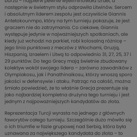
burza – najpierw pewnie wyeliminowała Izrael, a
następnie w świetnym stylu odprawiła Litwinów. Sercem
i absolutnym liderem zespołu jest oczywiście Giannis
Antetokounmpo, który na tym turnieju pokazuje, że jest
graczem nie do zatrzymania. Co ciekawe, Giannis
występuje jedynie w najważniejszych spotkaniach, ale
kiedy już wchodzi na parkiet, robi kolosalną różnicę –
jego linia punktowa z meczów z Włochami, Gruzją,
Hiszpanią, Izraelem i Litwą to odpowiednio 31, 27, 25, 37 i
29 punktów. Do tego Grecy mają świetnie zbudowany
kolektyw wokół swojego lidera – zarówno zawodników z
Olympiakosu, jak i Panathinaikosu, którzy wnoszą sporo
jakości w defensywie i ataku. Patrząc na całość, można
śmiało powiedzieć, że to właśnie Grecja prezentuje się
jako najbardziej kompletna drużyna tego turnieju i jest
jednym z najpoważniejszych kandydatów do złota.
Reprezentacja Turcji wyrasta na jednego z głównych
faworytów całego turnieju. Szczególnie dużo mówiło się
o ich triumfie w fazie grupowej nad Serbią, która była
uznawana za największego kandydata do złota – to