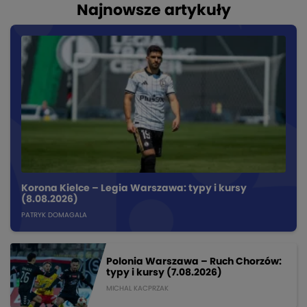
Najnowsze artykuły
Korona Kielce – Legia Warszawa: typy i kursy
(8.08.2026)
PATRYK DOMAGALA
Polonia Warszawa – Ruch Chorzów:
typy i kursy (7.08.2026)
MICHAL KACPRZAK