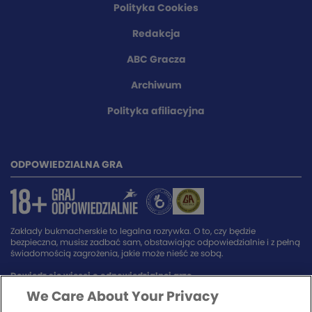
Polityka Cookies
Redakcja
ABC Gracza
Archiwum
Polityka afiliacyjna
ODPOWIEDZIALNA GRA
Zakłady bukmacherskie to legalna rozrywka. O to, czy będzie
bezpieczna, musisz zadbać sam, obstawiając odpowiedzialnie i z pełną
świadomością zagrożenia, jakie może nieść ze sobą.
Dowiedz się więcej o odpowiedzialnej grze.
We Care About Your Privacy
SPONSORZY SERWISU