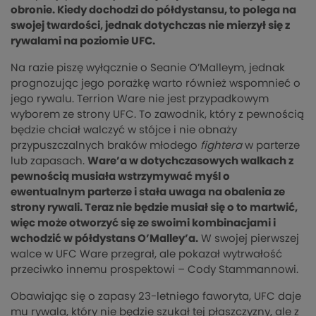
obronie. Kiedy dochodzi do półdystansu, to polega na
swojej twardości, jednak dotychczas nie mierzył się z
rywalami na poziomie UFC.
Na razie piszę wyłącznie o Seanie O’Malleym, jednak
prognozując jego porażkę warto również wspomnieć o
jego rywalu. Terrion Ware nie jest przypadkowym
wyborem ze strony UFC. To zawodnik, który z pewnością
będzie chciał walczyć w stójce i nie obnaży
przypuszczalnych braków młodego
fightera
w parterze
lub zapasach.
Ware’a w dotychczasowych walkach z
pewnością musiała wstrzymywać myśl o
ewentualnym parterze i stała uwaga na obalenia ze
strony rywali. Teraz nie będzie musiał się o to martwić,
więc może otworzyć się ze swoimi kombinacjami i
wchodzić w półdystans O’Malley’a.
W swojej pierwszej
walce w UFC Ware przegrał, ale pokazał wytrwałość
przeciwko innemu prospektowi – Cody Stammannowi.
Obawiając się o zapasy 23-letniego faworyta, UFC daje
mu rywala, który nie będzie szukał tej płaszczyzny, ale z