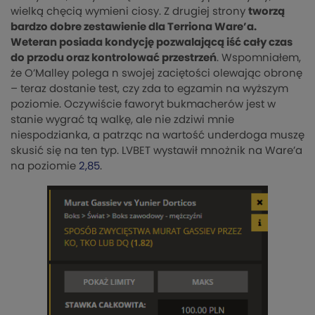
wielką chęcią wymieni ciosy. Z drugiej strony
tworzą
bardzo dobre zestawienie dla Terriona Ware’a.
Weteran posiada kondycję pozwalającą iść cały czas
do przodu oraz kontrolować przestrzeń
. Wspomniałem,
że O’Malley polega n swojej zaciętości olewając obronę
– teraz dostanie test, czy zda to egzamin na wyższym
poziomie. Oczywiście faworyt bukmacherów jest w
stanie wygrać tą walkę, ale nie zdziwi mnie
niespodzianka, a patrząc na wartość underdoga muszę
skusić się na ten typ. LVBET wystawił mnożnik na Ware’a
na poziomie
2,85
.