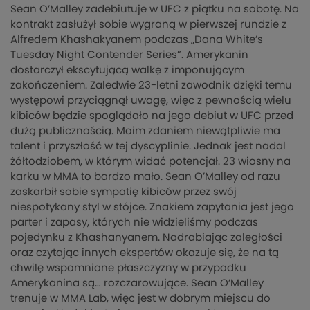
Sean O’Malley zadebiutuje w UFC z piątku na sobotę. Na
kontrakt zasłużył sobie wygraną w pierwszej rundzie z
Alfredem Khashakyanem podczas „Dana White’s
Tuesday Night Contender Series”. Amerykanin
dostarczył ekscytującą walkę z imponującym
zakończeniem. Zaledwie 23-letni zawodnik dzięki temu
występowi przyciągnął uwagę, więc z pewnością wielu
kibiców będzie spoglądało na jego debiut w UFC przed
dużą publicznością. Moim zdaniem niewątpliwie ma
talent i przyszłość w tej dyscyplinie. Jednak jest nadal
żółtodziobem, w którym widać potencjał. 23 wiosny na
karku w MMA to bardzo mało. Sean O’Malley od razu
zaskarbił sobie sympatię kibiców przez swój
niespotykany styl w stójce. Znakiem zapytania jest jego
parter i zapasy, których nie widzieliśmy podczas
pojedynku z Khashanyanem. Nadrabiając zaległości
oraz czytając innych ekspertów okazuje się, że na tą
chwilę wspomniane płaszczyzny w przypadku
Amerykanina są… rozczarowujące. Sean O’Malley
trenuje w MMA Lab, więc jest w dobrym miejscu do