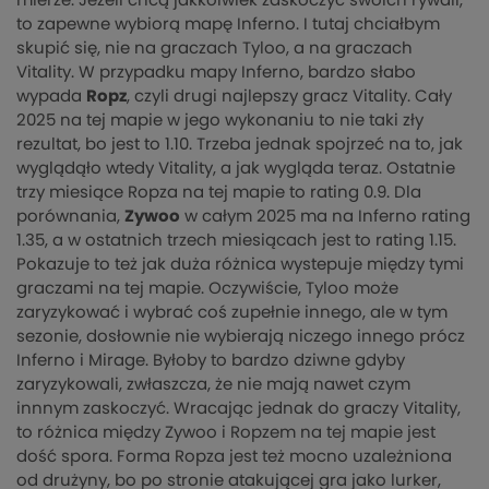
mierze. Jeżeli chcą jakkolwiek zaskoczyć swoich rywali,
to zapewne wybiorą mapę Inferno. I tutaj chciałbym
skupić się, nie na graczach Tyloo, a na graczach
Vitality. W przypadku mapy Inferno, bardzo słabo
wypada
Ropz
, czyli drugi najlepszy gracz Vitality. Cały
2025 na tej mapie w jego wykonaniu to nie taki zły
rezultat, bo jest to 1.10. Trzeba jednak spojrzeć na to, jak
wyglądąło wtedy Vitality, a jak wygląda teraz. Ostatnie
trzy miesiące Ropza na tej mapie to rating 0.9. Dla
porównania,
Zywoo
w całym 2025 ma na Inferno rating
1.35, a w ostatnich trzech miesiącach jest to rating 1.15.
Pokazuje to też jak duża różnica wystepuje między tymi
graczami na tej mapie. Oczywiście, Tyloo może
zaryzykować i wybrać coś zupełnie innego, ale w tym
sezonie, dosłownie nie wybierają niczego innego prócz
Inferno i Mirage. Byłoby to bardzo dziwne gdyby
zaryzykowali, zwłaszcza, że nie mają nawet czym
innnym zaskoczyć. Wracając jednak do graczy Vitality,
to różnica między Zywoo i Ropzem na tej mapie jest
dość spora. Forma Ropza jest też mocno uzależniona
od drużyny, bo po stronie atakującej gra jako lurker,