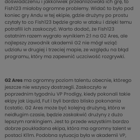
doświadczeniu i jakkolwiek przeanlizowała ich grę, to
Fish123 miałoby ogromne problemy. Widać to było pod
koniec gry Andu w tej ekipie, gdzie drużyny po prostu
czytały to co Fish123 będzie grało w ataku i dzięki temu
potrafili ich zaskoczyć. Warto dodać, że Fish123
ostatnim razem wygrało wynikiem 2:1 na G2 Ares, ale
najlepszy zawodnik akademii G2 nie mógł wziąć
udziału w drugiej i trzeciej mapie, ze względu na błąd
programu, który ma zapewnić uczciwość rozgrywki.
G2 Ares
ma ogromny poziom talentu obecnie, którego
jeszcze nie wszyscy dostrzegli. Zaskoczyło w
poprzednim tygodniu VP Prodigy, kiedy pokonali takie
ekipy jak Liquid, Fut i byli bardzo blisko pokonania
Ecstatic. G2 Ares może być kolejną drużyną, która w
neidługim czasie, będzie zaskakwić drużyny z dużo
lepszym rankingiem. Jest to przede wszystkim bardzo
dobrze poukładana ekipa, która ma ogromny talent w
postaci Kl1m. Podobna sytuacja była w akademii VP,