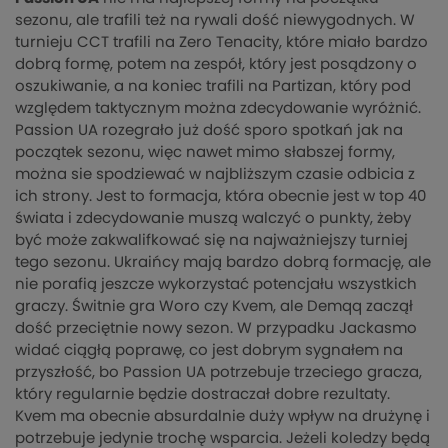
sezonu, ale trafili też na rywali dość niewygodnych. W
turnieju CCT trafili na Zero Tenacity, które miało bardzo
dobrą formę, potem na zespół, który jest posądzony o
oszukiwanie, a na koniec trafili na Partizan, który pod
względem taktycznym można zdecydowanie wyróżnić.
Passion UA rozegrało już dość sporo spotkań jak na
początek sezonu, więc nawet mimo słabszej formy,
można sie spodziewać w najbliższym czasie odbicia z
ich strony. Jest to formacja, która obecnie jest w top 40
świata i zdecydowanie muszą walczyć o punkty, żeby
być może zakwalifkować się na najważniejszy turniej
tego sezonu. Ukraińcy mają bardzo dobrą formację, ale
nie porafią jeszcze wykorzystać potencjału wszystkich
graczy. Świtnie gra Woro czy Kvem, ale Demqq zaczął
dość przeciętnie nowy sezon. W przypadku Jackasmo
widać ciągłą poprawę, co jest dobrym sygnałem na
przyszłość, bo Passion UA potrzebuje trzeciego gracza,
który regularnie będzie dostraczał dobre rezultaty.
Kvem ma obecnie absurdalnie duży wpływ na drużynę i
potrzebuje jedynie trochę wsparcia. Jeżeli koledzy będą