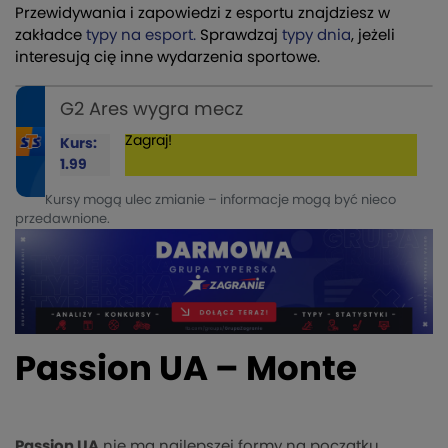
Przewidywania i zapowiedzi z esportu znajdziesz w
zakładce
typy na esport.
Sprawdzaj
typy dnia
, jeżeli
interesują cię inne wydarzenia sportowe.
G2 Ares wygra mecz
Zagraj!
Kurs:
1.99
Kursy mogą ulec zmianie – informacje mogą być nieco
przedawnione.
Passion UA – Monte
Passion UA
nie ma najlepszej formy na początku