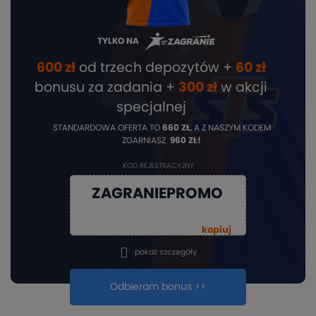
TYLKO NA
600 zł
od trzech depozytów +
60 zł
bonusu za zadania +
3
00 zł
w akcji
specjalnej
STANDARDOWA OFERTA TO
660 ZŁ
, A Z NASZYM KODEM
ZGARNIASZ
960 ZŁ!
KOD REJESTRACYJNY
ZAGRANIEPROMO
kopiuj
pokaż szczegóły
Odbieram bonus >>