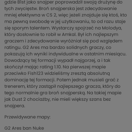
gdzie B1st jako snajper poprowadził swoją drużynę do
tych zwycięstw. Broń snajperska jest zdecydowanie
mniej efektywna w CS 2, więc jeżeli znajduje się ktoś, kto
ma pewną swobodę w jej użytkowaniu, to od razu staje
się sporym talentem. Wystarczy spojrzeć na Molodya,
który dosłownie to robił w Amkal. Był ich najlepszym
graczem i zdecydowanie wyróżniał się pod względem
ratingu. G2 Ares ma bardzo solidnych graczy, co
pokazują ich wyniki indywidualne w ostatnim miesiącu.
Dowodzący tej formacji wypadł najgorzej, a i tak
skończył mając rating 1.10. Na pierwszej mapie
przeciwko Fish123 widzieliśmy zresztą absolutną
dominację tej formacji. Potem jednak musieli grać z
trenerem, który zastąpił najlepszego gracza, który do
tego normalnie gra broń snajperską. Na takiej mapie
jak Dust 2 chociażby, nie mieli większy szans bez
snajpera.
Przewidywane mapy:
G2 Ares ban Nuke