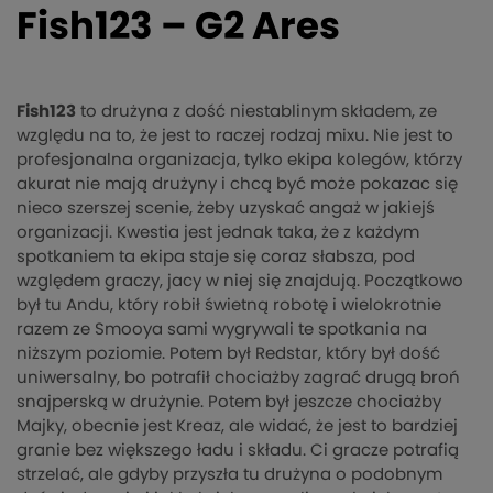
Fish123 – G2 Ares
Fish123
to drużyna z dość niestablinym składem, ze
względu na to, że jest to raczej rodzaj mixu. Nie jest to
profesjonalna organizacja, tylko ekipa kolegów, którzy
akurat nie mają drużyny i chcą być może pokazac się
nieco szerszej scenie, żeby uzyskać angaż w jakiejś
organizacji. Kwestia jest jednak taka, że z każdym
spotkaniem ta ekipa staje się coraz słabsza, pod
względem graczy, jacy w niej się znajdują. Początkowo
był tu Andu, który robił świetną robotę i wielokrotnie
razem ze Smooya sami wygrywali te spotkania na
niższym poziomie. Potem był Redstar, który był dość
uniwersalny, bo potrafił chociażby zagrać drugą broń
snajperską w drużynie. Potem był jeszcze chociażby
Majky, obecnie jest Kreaz, ale widać, że jest to bardziej
granie bez większego ładu i składu. Ci gracze potrafią
strzelać, ale gdyby przyszła tu drużyna o podobnym