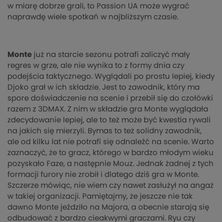
w miarę dobrze grali, to Passion UA może wygrać
naprawdę wiele spotkań w najbliższym czasie.
Monte
już na starcie sezonu potrafi zaliczyć mały
regres w grze, ale nie wynika to z formy dnia czy
podejścia taktycznego. Wyglądali po prostu lepiej, kiedy
Djoko grał w ich składzie. Jest to zawodnik, który ma
spore doświadczenie na scenie i przebił się do czołówki
razem z 3DMAX. Z nim w składzie gra Monte wyglądała
zdecydowanie lepiej, ale to też może być kwestia rywali
na jakich się mierzyli. Bymas to też solidny zawodnik,
ale od kilku lat nie potrafi się odnaleźć na scenie. Warto
zaznaczyć, że to gracz, którego w bardzo młodym wieku
pozyskało Faze, a następnie Mouz. Jednak żadnej z tych
formacji furory nie zrobił i dlatego dziś gra w Monte.
Szczerze mówiąc, nie wiem czy nawet zasłużył na angaż
w takiej organizacji. Pamiętajmy, że jeszcze nie tak
dawno Monte jeździło na Majora, a obecnie starają się
odbudować z bardzo cieakwymi graczami. Ryu czy