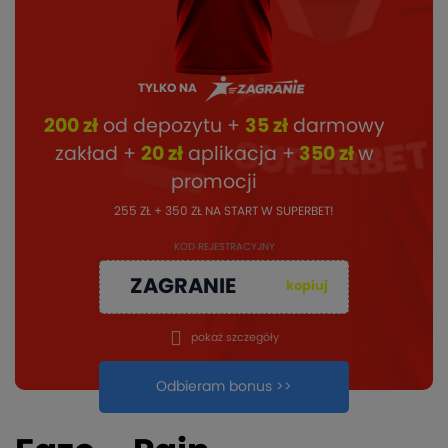
TYLKO NA
200 zł
od depozytu +
35 zł
darmowy
zakład +
20 zł
aplikacja +
350 zł
w
promocji
255 ZŁ + 350 ZŁ NA START W SUPERBET!
KOD REJESTRACYJNY
ZAGRANIE
kopiuj
pokaż szczegóły
Odbieram bonus >>