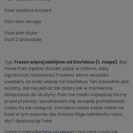
Faze wybiera Ancient
Pain ban Mirage
Faze ban Nuke
Dust 2 pozostaje
Typ:
Frozen więcej zabójstw od Dav1deus (1. mapa)
. Być
może Pain będzie chciało pójść w Inferno, żeby
ograniczyć możliwości Frozena. Mimo wszystko
uważam, że zrobi więcej niż Dav1deus. Ten zawodnik jest
solidny, ale nie jest aż tak dobry jak w momencie
dołączania do drużyny. Pain nie miało najlepszej formy
przed przerwą i spodziewam się, że będą potrzebowali
czasu by się rozegrać. Dav1deus radził sobie nieźle na
Faze w tym sezonie, ale zmiana Elige odmieniła nieco
styl i dyspozycję Faze.
Zobacz zakładkę
typy na esport
i poczytaj o tym jak