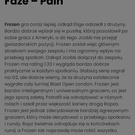
Faze – Pain
Frozen
gra coraz lepiej, odkąd Elige odszedł z drużyny.
Bardzo dobrze wpisał się w pustkę, którą pozostawił po
sobie gracz z Ameryki, a do tego Jcobb nie przejął
gwiazdorskich pozycji. Frozen został więc głównym
strzelcem swojego zespołu i ma ogromny wpływ na
przebieg spotkań. Odkąd Jcobb dołączył do zespołu,
Frozen ma rating 1.33 i wygląda bardzo dobrze
praktycznie w każdym spotkaniu. Słabszą serię zagrał
na G2, ale dobrze wiemy, że ta drużyna ostatecznie
wygrała cały turniej Blast Open London. Frozen jest
bardzo inteligentnym i uniwersalnym graczem, co jest
jego sporą zaletą. Potrafił się odnajdywać w róznych
rolach i szedł przez większość kariery drogą Ropza.
Frozen jest jednak zdecydowanie bardziej agresywnym
graczem, który może decydować o przebiegu spotkaniu
i rundy. Ropz świetnie odnajduje się w końcówkach
rund, a Frozen tak naprawdę może robić wszystko.