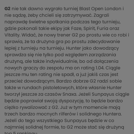
G2
nie tak dawno wygrało turniej Blast Open London i
nie sądzę, żeby chcieli się zatrzymywać. Zagrali
naprawdę świetne spotkania podczas tego turnieju,
gdzie pokonali takie ekipy jak Faze, Spirit, Furia oraz
Vitality. Widać, że nowy trener G2 po prostu wie co robi i
sprawia, że ta drużyna gra po prostu zdecydowanie
lepiej z turnieju na turnieju. Hunter jako dowodzący
sprawdza się nie tylko pod względem zarządzania
drużyną, ale także indywidualnie, bo od dołączenia
nowych graczy do zespołu ma on rating 1.04. Ciągle
jeszcze mu ten rating nie spadł, a już jakiś czas jest
przecież dowodzącym. Bardzo dobrze G2 radzi sobie
także w rundach pistoletowych, które własnie Hunter
tworzył jeszcze za czasów Snaxa. Jeżeli Sunpayus ciągle
będzie poprawiał swoją dyspozycję, to będzie bardzo
ciężko rywalizować z G2. Już w tym momencie mają
trzech bardzo mocnych rilferów i solidnego Huntera.
Jeżeli do tego wszystkiego Sunpayus będzie w co
najmniej solidnej formie, to G2 może stać się drużyną
top 5 rankingu.