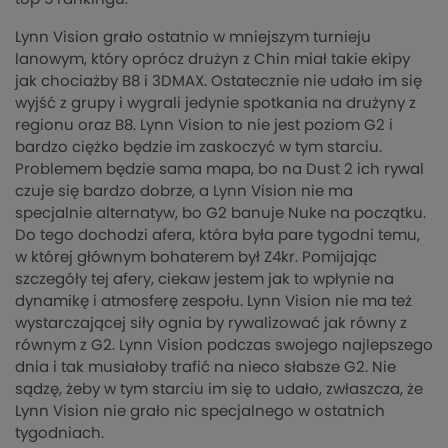
Lynn Vision grało ostatnio w mniejszym turnieju
lanowym, który oprócz drużyn z Chin miał takie ekipy
jak chociażby B8 i 3DMAX. Ostatecznie nie udało im się
wyjść z grupy i wygrali jedynie spotkania na drużyny z
regionu oraz B8. Lynn Vision to nie jest poziom G2 i
bardzo ciężko będzie im zaskoczyć w tym starciu.
Problemem będzie sama mapa, bo na Dust 2 ich rywal
czuje się bardzo dobrze, a Lynn Vision nie ma
specjalnie alternatyw, bo G2 banuje Nuke na początku.
Do tego dochodzi afera, która była pare tygodni temu,
w której głównym bohaterem był Z4kr. Pomijając
szczegóły tej afery, ciekaw jestem jak to wpłynie na
dynamikę i atmosferę zespołu. Lynn Vision nie ma też
wystarczającej siły ognia by rywalizować jak równy z
równym z G2. Lynn Vision podczas swojego najlepszego
dnia i tak musiałoby trafić na nieco słabsze G2. Nie
sądzę, żeby w tym starciu im się to udało, zwłaszcza, że
Lynn Vision nie grało nic specjalnego w ostatnich
tygodniach.