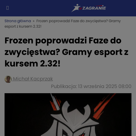
Strona główna
» Frozen poprowadzi Faze do zwycięstwa? Gramy
esport z kursem 2.32!
Frozen poprowadzi Faze do
zwycięstwa? Gramy esport z
kursem 2.32!
Michał Kacprzak
Publikacja: 13 września 2025 08:00