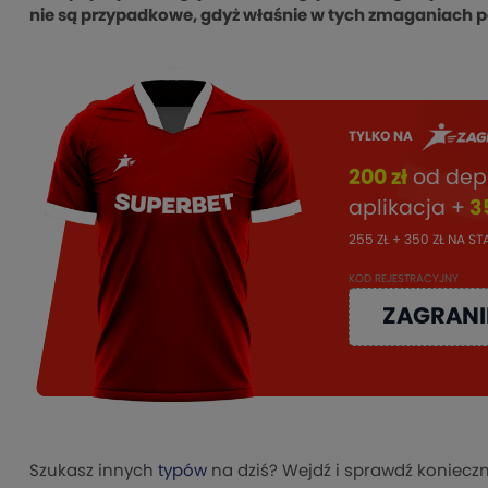
nie są przypadkowe, gdyż właśnie w tych zmaganiach po
TYLKO NA
200 zł
od dep
aplikacja +
3
255 ZŁ + 350 ZŁ NA S
KOD REJESTRACYJNY
ZAGRANI
Szukasz innych
typów
na dziś? Wejdź i sprawdź konieczn