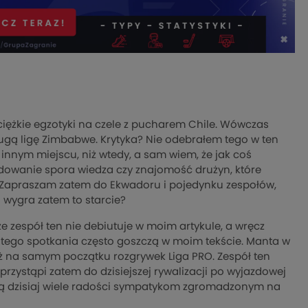
ężkie egzotyki na czele z pucharem Chile. Wówczas
rugą ligę Zimbabwe. Krytyka? Nie odebrałem tego w ten
innym miejscu, niż wtedy, a sam wiem, że jak coś
cydowanie spora wiedza czy znajomość drużyn, które
. Zapraszam zatem do Ekwadoru i pojedynku zespołów,
o wygra zatem to starcie?
 zespół ten nie debiutuje w moim artykule, a wręcz
 tego spotkania często goszczą w moim tekście. Manta w
iż na samym początku rozgrywek Liga PRO. Zespół ten
rzystąpi zatem do dzisiejszej rywalizacji po wyjazdowej
ią dzisiaj wiele radości sympatykom zgromadzonym na