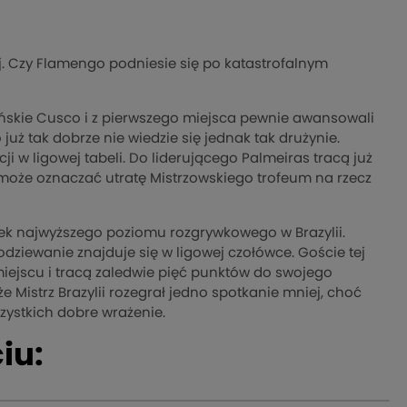
ej. Czy Flamengo podniesie się po katastrofalnym
skie Cusco i z pierwszego miejsca pewnie awansowali
uż tak dobrze nie wiedzie się jednak tak drużynie.
 w ligowej tabeli. Do liderującego Palmeiras tracą już
może oznaczać utratę Mistrzowskiego trofeum na rzecz
inek najwyższego poziomu rozgrywkowego w Brazylii.
odziewanie znajduje się w ligowej czołówce. Goście tej
miejscu i tracą zaledwie pięć punktów do swojego
e Mistrz Brazylii rozegrał jedno spotkanie mniej, choć
zystkich dobre wrażenie.
iu: