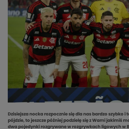
Dzisiejsza nocka rozpocznie się dla nas bardzo szybko i
pójdzie, to jeszcze później podzielę się z Wami jakimiś 
dwa pojedynki rozgrywane w rozgrywkach ligowych w B