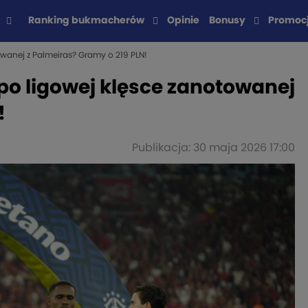
Ranking bukmacherów
Opinie
Bonusy
Promoc
wanej z Palmeiras? Gramy o 219 PLN!
po ligowej klęsce zanotowanej
!
Publikacja: 30 maja 2026 17:00