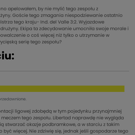
ocno apelowałem, by nie mylić tego zespołu z
użyny. Goście tego zmagania niespodziewanie ostatnio
strza tego kraju- Ind. del Valle 3:2. Wyjazdowe
j drużyny. Ekipa ta zdecydowanie umocniła swoje morale i
walczenie o coś więcej niż tylko o utrzymanie w
ycięską serię tego zespołu?
iu:
przedawnione.
rontacji ligowej zdobędą w tym pojedynku przynajmniej
im meczem tego zespołu. Libertad naprawdę nie wygląda
ią stwarzać okazje podbramkowe, a w starciu z takim
być więcej. Nie zdziwię się, jednak jeśli gospodarze tego