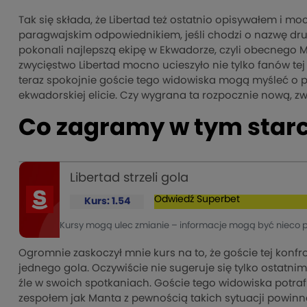
Tak się składa, że Libertad też ostatnio opisywałem i m
paragwajskim odpowiednikiem, jeśli chodzi o nazwę dr
pokonali najlepszą ekipę w Ekwadorze, czyli obecnego Mi
zwycięstwo Libertad mocno ucieszyło nie tylko fanów te
teraz spokojnie goście tego widowiska mogą myśleć o po
ekwadorskiej elicie. Czy wygrana ta rozpocznie nową, zw
Co zagramy w tym starc
Libertad strzeli gola
Odwiedź
Superbet
Kurs: 1.54
Kursy mogą ulec zmianie – informacje mogą być nieco 
Ogromnie zaskoczył mnie kurs na to, że goście tej konf
jednego gola. Oczywiście nie sugeruje się tylko ostatn
źle w swoich spotkaniach. Goście tego widowiska potraf
zespołem jak Manta z pewnością takich sytuacji powinno 