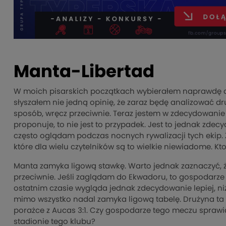
Manta-Libertad
W moich pisarskich początkach wybierałem naprawdę ci
słyszałem nie jedną opinię, że zaraz będę analizować d
sposób, wręcz przeciwnie. Teraz jestem w zdecydowanie 
proponuje, to nie jest to przypadek. Jest to jednak zde
często oglądam podczas nocnych rywalizacji tych ekip
które dla wielu czytelników są to wielkie niewiadome. Kt
Manta zamyka ligową stawkę. Warto jednak zaznaczyć, że
przeciwnie. Jeśli zaglądam do Ekwadoru, to gospodarze
ostatnim czasie wygląda jednak zdecydowanie lepiej, n
mimo wszystko nadal zamyka ligową tabelę. Drużyna ta p
porażce z Aucas 3:1. Czy gospodarze tego meczu spraw
stadionie tego klubu?