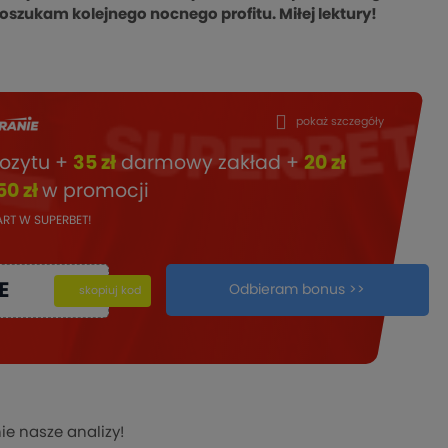
szukam kolejnego nocnego profitu. Miłej lektury!
pokaż szczegóły
ozytu +
35 zł
darmowy zakład +
20 zł
50 zł
w promocji
TART W SUPERBET!
E
Odbieram bonus >>
kopiuj
skopiuj kod
ie nasze analizy!