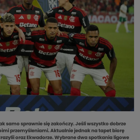
 tak samo sprawnie się zakończy. Jeśli wszystko dobrze
moimi przemyśleniami. Aktualnie jednak na tapet biorę
razylii oraz Ekwadorze. Wybrane dwa spotkania ligowe