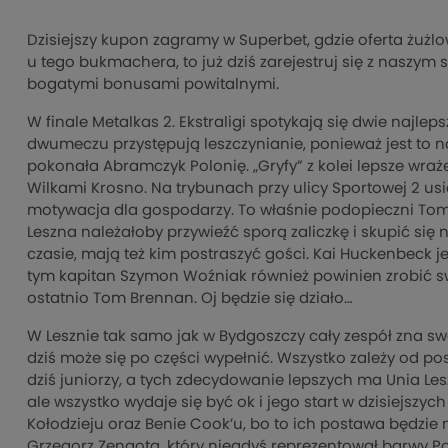
Dzisiejszy kupon zagramy w Superbet, gdzie oferta żużlo
u tego bukmachera, to już dziś zarejestruj się z naszym
bogatymi bonusami powitalnymi.
W finale Metalkas 2. Ekstraligi spotykają się dwie najl
dwumeczu przystępują leszczynianie, ponieważ jest to n
pokonała Abramczyk Polonię. „Gryfy” z kolei lepsze wraże
Wilkami Krosno. Na trybunach przy ulicy Sportowej 2 us
motywacja dla gospodarzy. To właśnie podopieczni To
Leszna należałoby przywieźć sporą zaliczkę i skupić się 
czasie, mają też kim postraszyć gości. Kai Huckenbeck jes
tym kapitan Szymon Woźniak również powinien zrobić sw
ostatnio Tom Brennan. Oj będzie się działo…
W Lesznie tak samo jak w Bydgoszczy cały zespół zna swo
dziś może się po części wypełnić. Wszystko zależy od po
dziś juniorzy, a tych zdecydowanie lepszych ma Unia L
ale wszystko wydaje się być ok i jego start w dzisiejsz
Kołodzieju oraz Benie Cook’u, bo to ich postawa będzie
Grzegorz Zengota, który niegdyś reprezentował barwy Polo