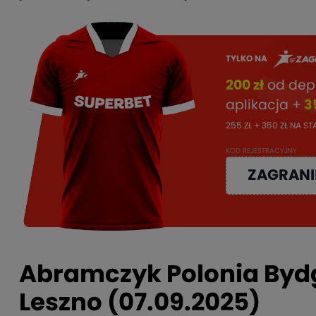
TYLKO NA
200 zł
od dep
aplikacja +
3
255 ZŁ + 350 ZŁ NA S
KOD REJESTRACYJNY
ZAGRANI
Abramczyk Polonia Bydg
Leszno (07.09.2025)