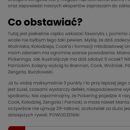
oraz zapowiedzi naszych ekspertów zapraszam do zakł
Co obstawiać?
Tutaj jest piekielnie ciężko wskazać faworyta, i, pomim
wcale nie byłbym tego taki pewien. Myślę, że dziś zad
Woźniaka, Kołodzieja, Cook’a i formacji młodzieżowej Uni
moim zdaniem ma ogromne szanse powodzenia. Mianowi
Pickeringa. Jak Australijczyk ma dziś zdobyć 5 oczek? N
Parnickim. Kolejny wyścig to Brennan, Cook, Woźniak. Póź
Zengota, Buczkowski.
Ja tu widzę maksymalnie 3 punkty i to przy lepszej jego
jest żużel, czasami wystarczy defekt, niespodziewane wyk
spotkaniu. Nie zapominajmy, że Pickering pojedzie 4 ra
Cook, Kołodziej, Zengota i Parnicki, a może nawet Mani
oczywiście nie ujmuję 29-latkowi, aczkolwiek za duża je
dzisiejszych rywali. POWODZENIA!