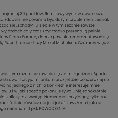
ą co najmniej 39 punktów. Remisowy wynik w dwumeczu
 taka zdobycz nie powinna być dużym problemem. Jednak
cząć się „schody”. U siebie w tym sezonie zawsze
na wyjazdach cały czas zbyt rzadko prezentują pełnię
ipy Piotra Barona, dobrze powinien zaprezentować się
dą Robert Lambert czy Mikkel Michelsen. Czekamy więc z
ia i tym razem całkowicie się z nimi zgadzam. Sparta
wski owal sprzyja mijankom oraz jeździe po szerokiej co
awić na jednego z nich, a konkretnie interesuje mnie
awiu i w jaki sposób pokonuje rywali, niejednokrotnie
aj zaliczy taki występ. Numer ma sprzyjający, tylko raz
adzić. Linia również nie jest jakaś zawyżona i jak na
 jego minimum 11 pkt. POWODZENIA!