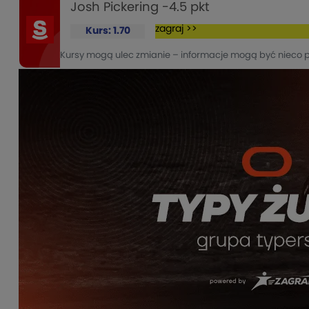
Josh Pickering -4.5 pkt
zagraj >>
Kurs: 1.70
Kursy mogą ulec zmianie – informacje mogą być nieco 