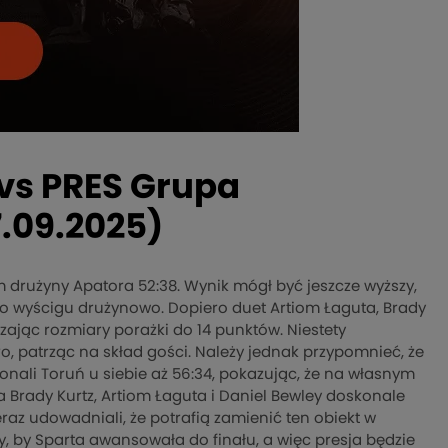
vs PRES Grupa
.09.2025)
m drużyny Apatora 52:38. Wynik mógł być jeszcze wyższy,
o wyścigu drużynowo. Dopiero duet Artiom Łaguta, Brady
szając rozmiary porażki do 14 punktów. Niestety
o, patrząc na skład gości. Należy jednak przypomnieć, że
onali Toruń u siebie aż 56:34, pokazując, że na własnym
a Brady Kurtz, Artiom Łaguta i Daniel Bewley doskonale
eraz udowadniali, że potrafią zamienić ten obiekt w
, by Sparta awansowała do finału, a więc presja będzie