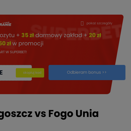
pokaż szczegóły
ozytu +
35 zł
darmowy zakład +
20 zł
50 zł
w promocji
TART W SUPERBET!
E
Odbieram bonus >>
kopiuj
skopiuj kod
oszcz vs Fogo Unia