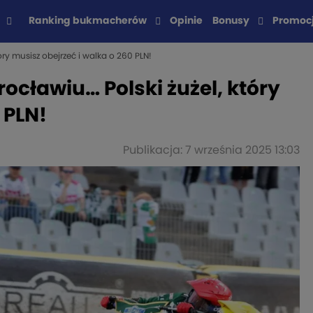
Ranking bukmacherów
Opinie
Bonusy
Promoc
óry musisz obejrzeć i walka o 260 PLN!
rocławiu… Polski żużel, który
 PLN!
Publikacja: 7 września 2025 13:03