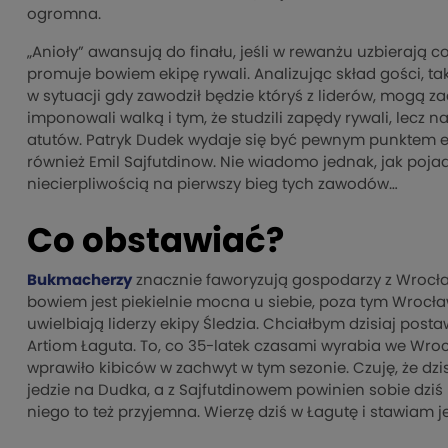
ogromna.
„Anioły” awansują do finału, jeśli w rewanżu uzbieraj
promuje bowiem ekipę rywali. Analizując skład gości,
w sytuacji gdy zawodził będzie któryś z liderów, mogą za
imponowali walką i tym, że studzili zapędy rywali, lecz 
atutów. Patryk Dudek wydaje się być pewnym punktem ek
również Emil Sajfutdinow. Nie wiadomo jednak, jak poja
niecierpliwością na pierwszy bieg tych zawodów…
Co obstawiać?
Bukmacherzy
znacznie faworyzują gospodarzy z Wrocław
bowiem jest piekielnie mocna u siebie, poza tym Wrocła
uwielbiają liderzy ekipy Śledzia. Chciałbym dzisiaj post
Artiom Łaguta. To, co 35-latek czasami wyrabia we Wrocł
wprawiło kibiców w zachwyt w tym sezonie. Czuję, że dzisi
jedzie na Dudka, a z Sajfutdinowem powinien sobie dziś r
niego to też przyjemna. Wierzę dziś w Łagutę i stawiam