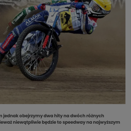
m jednak obejrzymy dwa hity na dwóch różnych
ieważ niewątpliwie będzie to speedway na najwyższym