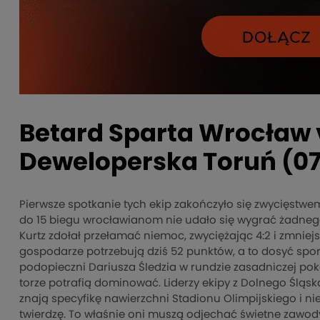
Betard Sparta Wrocław 
Deweloperska Toruń (07
Pierwsze spotkanie tych ekip zakończyło się zwycięstwe
do 15 biegu wrocławianom nie udało się wygrać żadneg
Kurtz zdołał przełamać niemoc, zwyciężając 4:2 i zmniej
gospodarze potrzebują dziś 52 punktów, a to dosyć spor
podopieczni Dariusza Śledzia w rundzie zasadniczej pok
torze potrafią dominować. Liderzy ekipy z Dolnego Śląsk
znają specyfikę nawierzchni Stadionu Olimpijskiego i ni
twierdzę. To właśnie oni muszą odjechać świetne zawody