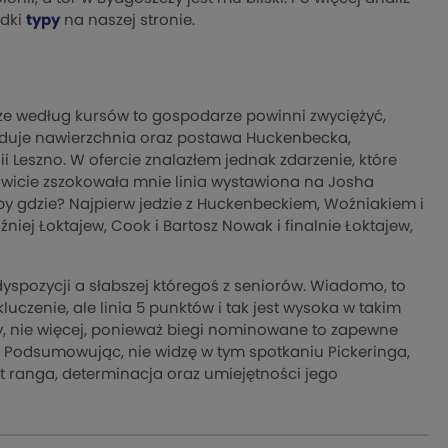
adki
typy
na naszej stronie.
o że według kursów to gospodarze powinni zwyciężyć,
ecyduje nawierzchnia oraz postawa Huckenbecka,
i Leszno. W ofercie znalazłem jednak zdarzenie, które
cie zszokowała mnie linia wystawiona na Josha
iby gdzie? Najpierw jedzie z Huckenbeckiem, Woźniakiem i
niej Łoktajew, Cook i Bartosz Nowak i finalnie Łoktajew,
 dyspozycji a słabszej któregoś z seniorów. Wiadomo, to
luczenie, ale linia 5 punktów i tak jest wysoka w takim
zy, nie więcej, ponieważ biegi nominowane to zapewne
a. Podsumowując, nie widzę w tym spotkaniu Pickeringa,
st ranga, determinacja oraz umiejętności jego