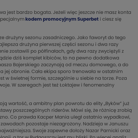
wa jest bardzo bogata. Jeżeli więc jeszcze nie masz konta
 specjalnym
kodem promocyjnym Superbet
i ciesz się
epsze drużyny sezonu zasadniczego. Jako faworyt do tego
ajlepsza drużyna pierwszej części sezonu i dwa razy
nie zostawili po półfinałach, gdy dwa razy zwyciężyli z
iądzie dziś komplet kibiców, to na pewno dodatkowa
masza Bajerskiego zaczynają od meczu domowego, a do
na jej obronie. Cała ekipa sporo trenowała w ostatnim
t w świetnej formie, szczególnie u siebie na torze. Poza
oje. W szeregach jest też Łoktajew i fenomenalny
ją wartość, a ambitny plan powrotu do elity „Byków” już
stawy poszczególnych riderów. Mówi się, że różnicę zrobią
eszno. Co prawda Kacper Mania uległ ostatnio wypadkowi,
ych zawodach pozostaje niezagrożony. Nadzieja w Januszu
 najważniejsza. Swoje zapewne dołoży Nazar Parnicki oraz
nii, a tor w Bydgoszczy jest mu bliski. Po więcej analiz