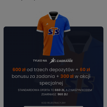
TYLKO NA
600 zł
od trzech depozytów +
60 zł
bonusu za zadania +
3
00 zł
w akcji
specjalnej
STANDARDOWA OFERTA TO
660 ZŁ
, A Z NASZYM KODEM
ZGARNIASZ
960 ZŁ!
KOD REJESTRACYJNY