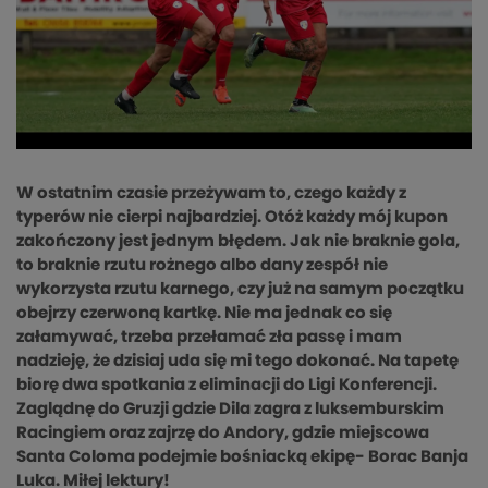
W ostatnim czasie przeżywam to, czego każdy z
typerów nie cierpi najbardziej. Otóż każdy mój kupon
zakończony jest jednym błędem. Jak nie braknie gola,
to braknie rzutu rożnego albo dany zespół nie
wykorzysta rzutu karnego, czy już na samym początku
obejrzy czerwoną kartkę. Nie ma jednak co się
załamywać, trzeba przełamać zła passę i mam
nadzieję, że dzisiaj uda się mi tego dokonać. Na tapetę
biorę dwa spotkania z eliminacji do Ligi Konferencji.
Zaglądnę do Gruzji gdzie Dila zagra z luksemburskim
Racingiem oraz zajrzę do Andory, gdzie miejscowa
Santa Coloma podejmie bośniacką ekipę- Borac Banja
Luka. Miłej lektury!