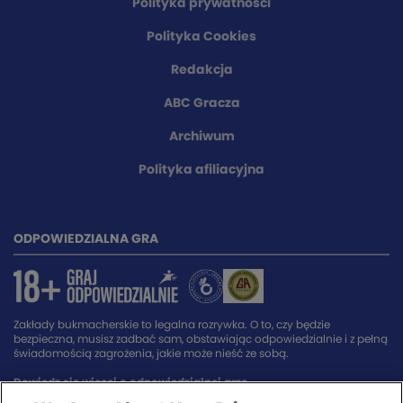
Polityka prywatności
Polityka Cookies
Redakcja
ABC Gracza
Archiwum
Polityka afiliacyjna
ODPOWIEDZIALNA GRA
Zakłady bukmacherskie to legalna rozrywka. O to, czy będzie
bezpieczna, musisz zadbać sam, obstawiając odpowiedzialnie i z pełną
świadomością zagrożenia, jakie może nieść ze sobą.
Dowiedz się więcej o odpowiedzialnej grze.