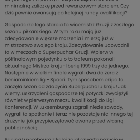
minimalną zaliczkę przed rewanżowym starciem. Czy
dziś pewnie awansują do kolejnej rundy kwalifikacji?
Gospodarze tego starcia to wicemistrz Gruzji z zeszłego
sezonu piłkarskiego. W tym roku mają już
zdecydowanie większe marzenia i mierzą już w
mistrzostwo swojego kraju. Zdecydowanie udowodnili
to w meczach o Superpuchar Gruzji. Wpierw w
półfinałowym pojedynku o to trofeum pokonali
aktualnego Mistrza kraju- Iberię 1999 trzy do jednego.
Następnie w wielkim finale wygrali dwa do zera z
beniaminkiem ligi- Spaeri. Tym sposobem ekipa ta
zaczęła sezon od zdobycia Superpucharu kraju! Jak
wiemy, uskrzydleni gospodarze tej potyczki zwyciężyli
również w pierwszym meczu kwalifikacji do Ligi
Konferencji. W Luksemburgu zagrali niezłe zawody,
wygrali to spotkanie i teraz nie pozostaje nic innego tej
drużynie, jak przypieczętować awans przed własną
publicznością.
Racing Luxembourg z kolei zajął czwartą pozycję w