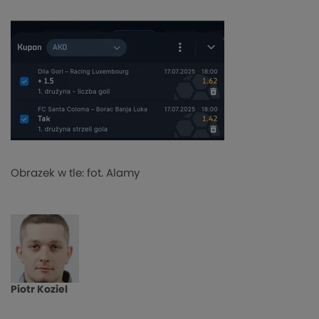
Obrazek w tle: fot. Alamy
Piotr Koziel