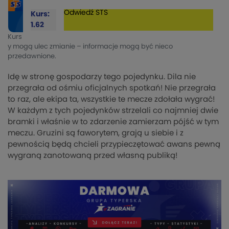
Odwiedź
STS
Kurs:
1.62
Kurs
y mogą ulec zmianie – informacje mogą być nieco
przedawnione.
Idę w stronę gospodarzy tego pojedynku. Dila nie
przegrała od ośmiu oficjalnych spotkań! Nie przegrała
to raz, ale ekipa ta, wszystkie te mecze zdołała wygrać!
W każdym z tych pojedynków strzelali co najmniej dwie
bramki i właśnie w to zdarzenie zamierzam pójść w tym
meczu. Gruzini są faworytem, grają u siebie i z
pewnością będą chcieli przypieczętować awans pewną
wygraną zanotowaną przed własną publiką!