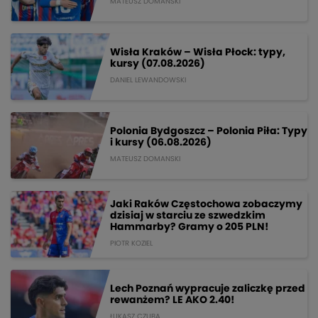
MATEUSZ DOMANSKI
Wisła Kraków – Wisła Płock: typy,
kursy (07.08.2026)
DANIEL LEWANDOWSKI
Polonia Bydgoszcz – Polonia Piła: Typy
i kursy (06.08.2026)
MATEUSZ DOMANSKI
Jaki Raków Częstochowa zobaczymy
dzisiaj w starciu ze szwedzkim
Hammarby? Gramy o 205 PLN!
PIOTR KOZIEL
Lech Poznań wypracuje zaliczkę przed
rewanżem? LE AKO 2.40!
ŁUKASZ CZUBA