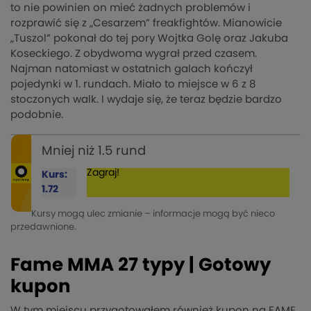
to nie powinien on mieć żadnych problemów i
rozprawić się z „Cesarzem” freakfightów. Mianowicie
„Tuszol” pokonał do tej pory Wojtka Golę oraz Jakuba
Koseckiego. Z obydwoma wygrał przed czasem.
Najman natomiast w ostatnich galach kończył
pojedynki w 1. rundach. Miało to miejsce w 6 z 8
stoczonych walk. I wydaje się, że teraz będzie bardzo
podobnie.
Mniej niż 1.5 rund
Zagraj!
Kurs:
1.72
Kursy mogą ulec zmianie – informacje mogą być nieco
przedawnione.
Fame MMA 27 typy | Gotowy
kupon
W tym miejscu przygotowałem również kupon na FAME