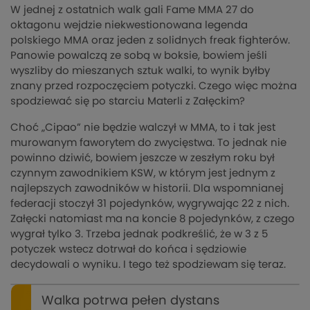
W jednej z ostatnich walk gali Fame MMA 27 do
oktagonu wejdzie niekwestionowana legenda
polskiego MMA oraz jeden z solidnych freak fighterów.
Panowie powalczą ze sobą w boksie, bowiem jeśli
wyszliby do mieszanych sztuk walki, to wynik byłby
znany przed rozpoczęciem potyczki. Czego więc można
spodziewać się po starciu Materli z Załęckim?
Choć „Cipao” nie będzie walczył w MMA, to i tak jest
murowanym faworytem do zwycięstwa. To jednak nie
powinno dziwić, bowiem jeszcze w zeszłym roku był
czynnym zawodnikiem KSW, w którym jest jednym z
najlepszych zawodników w historii. Dla wspomnianej
federacji stoczył 31 pojedynków, wygrywając 22 z nich.
Załęcki natomiast ma na koncie 8 pojedynków, z czego
wygrał tylko 3. Trzeba jednak podkreślić, że w 3 z 5
potyczek wstecz dotrwał do końca i sędziowie
decydowali o wyniku. I tego też spodziewam się teraz.
Walka potrwa pełen dystans