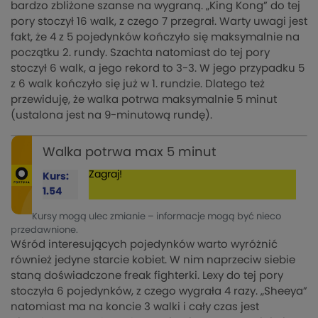
bardzo zbliżone szanse na wygraną. „King Kong” do tej
pory stoczył 16 walk, z czego 7 przegrał. Warty uwagi jest
fakt, że 4 z 5 pojedynków kończyło się maksymalnie na
początku 2. rundy. Szachta natomiast do tej pory
stoczył 6 walk, a jego rekord to 3-3. W jego przypadku 5
z 6 walk kończyło się już w 1. rundzie. Dlatego też
przewiduję, że walka potrwa maksymalnie 5 minut
(ustalona jest na 9-minutową rundę).
Walka potrwa max 5 minut
Zagraj!
Kurs:
1.54
Kursy mogą ulec zmianie – informacje mogą być nieco
przedawnione.
Wśród interesujących pojedynków warto wyróżnić
również jedyne starcie kobiet. W nim naprzeciw siebie
staną doświadczone freak fighterki. Lexy do tej pory
stoczyła 6 pojedynków, z czego wygrała 4 razy. „Sheeya”
natomiast ma na koncie 3 walki i cały czas jest