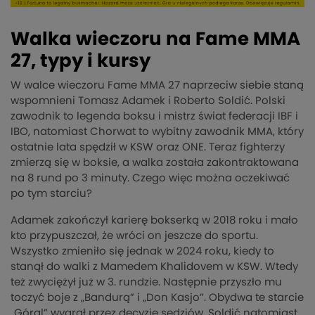
Walka wieczoru na Fame MMA
27, typy i kursy
W walce wieczoru Fame MMA 27 naprzeciw siebie staną
wspomnieni Tomasz Adamek i Roberto Soldić. Polski
zawodnik to legenda boksu i mistrz świat federacji IBF i
IBO, natomiast Chorwat to wybitny zawodnik MMA, który
ostatnie lata spędził w KSW oraz ONE. Teraz fighterzy
zmierzą się w boksie, a walka została zakontraktowana
na 8 rund po 3 minuty. Czego więc można oczekiwać
po tym starciu?
Adamek zakończył karierę bokserką w 2018 roku i mało
kto przypuszczał, że wróci on jeszcze do sportu.
Wszystko zmieniło się jednak w 2024 roku, kiedy to
stanął do walki z Mamedem Khalidovem w KSW. Wtedy
też zwyciężył już w 3. rundzie. Następnie przyszło mu
toczyć boje z „Bandurą” i „Don Kasjo”. Obydwa te starcie
„Góral” wygrał przez decyzję sędziów. Soldić natomiast