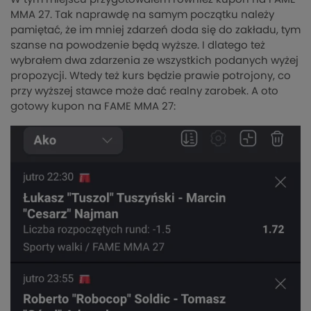
MMA 27. Tak naprawdę na samym początku należy
pamiętać, że im mniej zdarzeń doda się do zakładu, tym
szanse na powodzenie będą wyższe. I dlatego też
wybrałem dwa zdarzenia ze wszystkich podanych wyżej
propozycji. Wtedy też kurs będzie prawie potrojony, co
przy wyższej stawce może dać realny zarobek. A oto
gotowy kupon na FAME MMA 27: