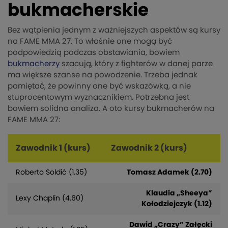
bukmacherskie
Bez wątpienia jednym z ważniejszych aspektów są kursy
na FAME MMA 27. To właśnie one mogą być
podpowiedzią podczas obstawiania, bowiem
bukmacherzy
szacują, który z fighterów w danej parze
ma większe szanse na powodzenie. Trzeba jednak
pamiętać, że powinny one być wskazówką, a nie
stuprocentowym wyznacznikiem. Potrzebna jest
bowiem solidna analiza. A oto kursy bukmacherów na
FAME MMA 27:
Zawodnik 1 (kurs)
Zawodnik 2 (kurs)
Roberto Soldić (1.35)
Tomasz Adamek (2.70)
Klaudia „Sheeya”
Lexy Chaplin (4.60)
Kołodziejczyk (1.12)
Dawid „Crazy” Załęcki