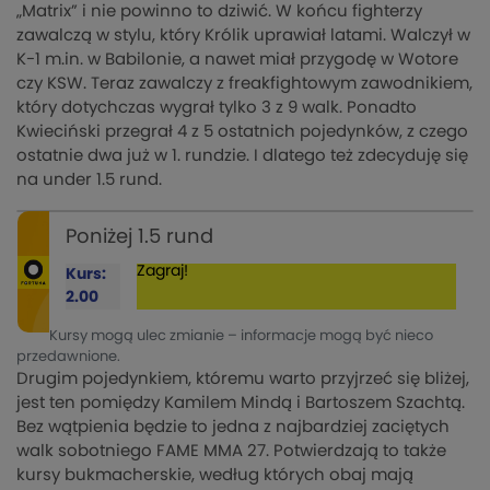
„Matrix” i nie powinno to dziwić. W końcu fighterzy
zawalczą w stylu, który Królik uprawiał latami. Walczył w
K-1 m.in. w Babilonie, a nawet miał przygodę w Wotore
czy KSW. Teraz zawalczy z freakfightowym zawodnikiem,
który dotychczas wygrał tylko 3 z 9 walk. Ponadto
Kwieciński przegrał 4 z 5 ostatnich pojedynków, z czego
ostatnie dwa już w 1. rundzie. I dlatego też zdecyduję się
na under 1.5 rund.
Poniżej 1.5 rund
Zagraj!
Kurs:
2.00
Kursy mogą ulec zmianie – informacje mogą być nieco
przedawnione.
Drugim pojedynkiem, któremu warto przyjrzeć się bliżej,
jest ten pomiędzy Kamilem Mindą i Bartoszem Szachtą.
Bez wątpienia będzie to jedna z najbardziej zaciętych
walk sobotniego FAME MMA 27. Potwierdzają to także
kursy bukmacherskie, według których obaj mają