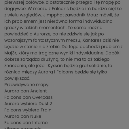
pierwszej połówce, a ostatecznie przegrali tę mapę po
dogrywce. W meczu z Falcons będzie im bardzo ciężko
z wielu względów. Jimpphat zawodnik Mouz mówił, że
ich problemem jest nierówna forma indywidualna
graczy w takich momentach. To samo można
powiedzieć o Aurorze, bo nie zdziwię się jak po
wczorajszym fantastycznym meczu, Xantares dziś nie
będzie w stanie nic zrobić. Do tego dochodzi problem z
Maj3r, który ma tragiczne wyniki indywidualne. Dopóki
dobrze zarządza drużyną, to nie ma to aż takiego
znaczenia, ale jeżeli Kyxsan będzie grał solidnie, to
różnica między Aurorą i Falcons będzie się tylko
powiększać.
Przewidywane mapy:
Aurora ban Ancient
Falcons ban Overpass
Aurora wybiera Dust 2
Falcons wybiera Train
Aurora ban Nuke
Falcons ban Inferno