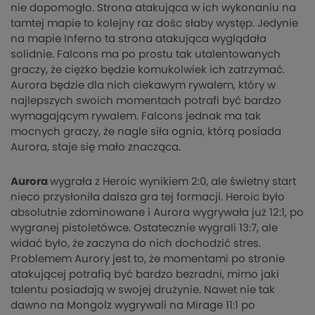
nie dopomogło. Strona atakująca w ich wykonaniu na
tamtej mapie to kolejny raz dośc słaby występ. Jedynie
na mapie Inferno ta strona atakująca wyglądała
solidnie. Falcons ma po prostu tak utalentowanych
graczy, że ciężko będzie komukolwiek ich zatrzymać.
Aurora będzie dla nich ciekawym rywalem, który w
najlepszych swoich momentach potrafi być bardzo
wymagającym rywalem. Falcons jednak ma tak
mocnych graczy, że nagle siła ognia, którą posiada
Aurora, staje się mało znacząca.
Aurora
wygrała z Heroic wynikiem 2:0, ale świetny start
nieco przysłoniła dalsza gra tej formacji. Heroic było
absolutnie zdominowane i Aurora wygrywała już 12:1, po
wygranej pistoletówce. Ostatecznie wygrali 13:7, ale
widać było, że zaczyna do nich dochodzić stres.
Problemem Aurory jest to, że momentami po stronie
atakującej potrafią być bardzo bezradni, mimo jaki
talentu posiadają w swojej drużynie. Nawet nie tak
dawno na Mongolz wygrywali na Mirage 11:1 po