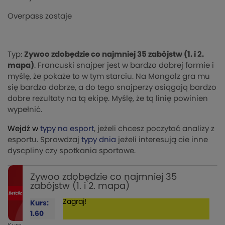
Overpass zostaje
Typ:
Zywoo zdobędzie co najmniej 35 zabójstw (1. i 2.
mapa)
. Francuski snajper jest w bardzo dobrej formie i
myślę, że pokaże to w tym starciu. Na Mongolz gra mu
się bardzo dobrze, a do tego snajperzy osiągają bardzo
dobre rezultaty na tą ekipę. Myślę, że tą linię powinien
wypełnić.
Wejdź w
typy na esport
, jeżeli chcesz poczytać analizy z
esportu. Sprawdzaj
typy dnia
jeżeli interesują cie inne
dyscpliny czy spotkania sportowe.
Zywoo zdobędzie co najmniej 35
zabójstw (1. i 2. mapa)
Zagraj!
Kurs:
1.60