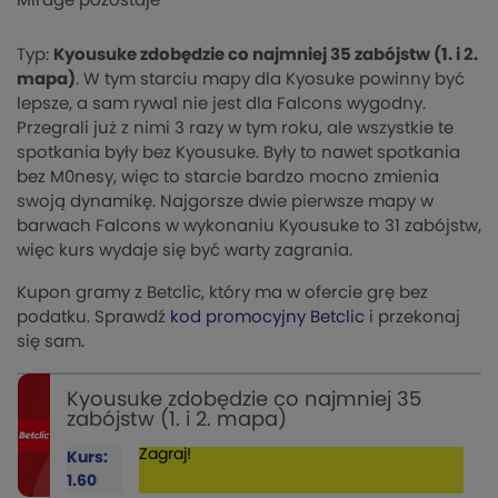
Mirage pozostaje
Typ:
Kyousuke zdobędzie co najmniej 35 zabójstw (1. i 2.
mapa)
. W tym starciu mapy dla Kyosuke powinny być
lepsze, a sam rywal nie jest dla Falcons wygodny.
Przegrali już z nimi 3 razy w tym roku, ale wszystkie te
spotkania były bez Kyousuke. Były to nawet spotkania
bez M0nesy, więc to starcie bardzo mocno zmienia
swoją dynamikę. Najgorsze dwie pierwsze mapy w
barwach Falcons w wykonaniu Kyousuke to 31 zabójstw,
więc kurs wydaje się być warty zagrania.
Kupon gramy z Betclic, który ma w ofercie grę bez
podatku. Sprawdź
kod promocyjny Betclic
i przekonaj
się sam.
Kyousuke zdobędzie co najmniej 35
zabójstw (1. i 2. mapa)
Zagraj!
Kurs:
1.60