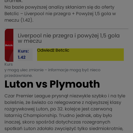
bramek.
Na bazie powyższej analizy skłaniam się do oferty
Betclic – Liverpool nie przegra + Powyżej 1,5 gola w
meczu (1.42).
Liverpool nie przegra i powyżej 1,5 gola
w meczu
Odwiedź
Betclic
Kurs:
1.42
Kurs
y mogą ulec zmianie – informacje mogą być nieco
przedawnione.
Luton vs Plymouth
Czar Premier League prysnął niezwykle szybko i na tyle
boleśnie, że świeżo co relegowane z najwyższej klasy
rozgrywkowej Luton, po 32. kolejce jest czerwoną
latarnią Championship. Trudno jednak, aby było
inaczej, skoro spośród dotychczas rozegranych
spotkań Luton zdołało zwyciężyć tylko siedmiokrotnie,