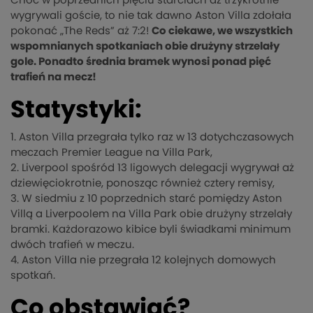
Choć w poprzednich pięciu starciach aż trzykrotnie
wygrywali goście, to nie tak dawno Aston Villa zdołała
pokonać „The Reds” aż 7:2!
Co ciekawe, we wszystkich
wspomnianych spotkaniach obie drużyny strzelały
gole. Ponadto średnia bramek wynosi ponad pięć
trafień na mecz!
Statystyki:
1. Aston Villa przegrała tylko raz w 13 dotychczasowych
meczach Premier League na Villa Park,
2. Liverpool spośród 13 ligowych delegacji wygrywał aż
dziewięciokrotnie, ponosząc również cztery remisy,
3. W siedmiu z 10 poprzednich starć pomiędzy Aston
Villą a Liverpoolem na Villa Park obie drużyny strzelały
bramki. Każdorazowo kibice byli świadkami minimum
dwóch trafień w meczu.
4. Aston Villa nie przegrała 12 kolejnych domowych
spotkań.
Co obstawiać?