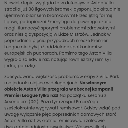
Niewiele lepiej wygląda to w defensywie. Aston Villa
straciła już 38 ligowych bramek, dysponując aktualnie
ujemnym bilansem bramkowym! Przeciętną formę
ligową podopieczni Emery’ego do pewnego czasu
mogli tłumaczyć sporymi problemami zdrowotnymi
oraz niezłą dyspozycją w Lidze Mistrzów. Jednak w
poprzednich pięciu przypadkach mecze Premier
League nie były już oddzielone spotkaniami w
europejskich pucharach. Pomimo tego Aston Villa
wygrała zaledwie raz, notując również trzy remisy i
jedną porażkę.
Zdecydowana większość problemów ekipy z Villa Park
ma jednak miejsce w delegacjach.
Na własnym
obiekcie Aston Villa przegrała w obecnej kampanii
Premier League tylko raz!
Na początku sezonu z
Arsenalem (0:2). Poza tym zespół Emery’ego
sześciokrotnie wygrywał i remisował. Gdyby wziąć pod
uwagę wyłącznie pięć poprzednich domowych starć –
Aston Villa aż trzykrotnie remisowała i zaledwie
dwukrotnie odniosła zwycięstwo. We wszystkich