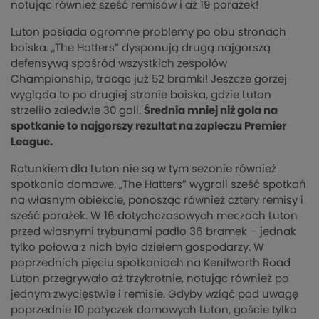
notując również sześć remisów i aż 19 porażek!
Luton posiada ogromne problemy po obu stronach
boiska. „The Hatters” dysponują drugą najgorszą
defensywą spośród wszystkich zespołów
Championship, tracąc już 52 bramki! Jeszcze gorzej
wygląda to po drugiej stronie boiska, gdzie Luton
strzeliło zaledwie 30 goli.
Średnia mniej niż gola na
spotkanie to najgorszy rezultat na zapleczu Premier
League.
Ratunkiem dla Luton nie są w tym sezonie również
spotkania domowe. „The Hatters” wygrali sześć spotkań
na własnym obiekcie, ponosząc również cztery remisy i
sześć porażek. W 16 dotychczasowych meczach Luton
przed własnymi trybunami padło 36 bramek – jednak
tylko połowa z nich była dziełem gospodarzy. W
poprzednich pięciu spotkaniach na Kenilworth Road
Luton przegrywało aż trzykrotnie, notując również po
jednym zwycięstwie i remisie. Gdyby wziąć pod uwagę
poprzednie 10 potyczek domowych Luton, goście tylko