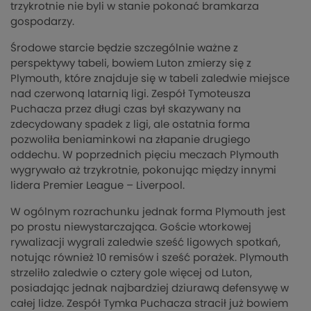
trzykrotnie nie byli w stanie pokonać bramkarza
gospodarzy.
Środowe starcie będzie szczególnie ważne z
perspektywy tabeli, bowiem Luton zmierzy się z
Plymouth, które znajduje się w tabeli zaledwie miejsce
nad czerwoną latarnią ligi. Zespół Tymoteusza
Puchacza przez długi czas był skazywany na
zdecydowany spadek z ligi, ale ostatnia forma
pozwoliła beniaminkowi na złapanie drugiego
oddechu. W poprzednich pięciu meczach Plymouth
wygrywało aż trzykrotnie, pokonując między innymi
lidera Premier League – Liverpool.
W ogólnym rozrachunku jednak forma Plymouth jest
po prostu niewystarczająca. Goście wtorkowej
rywalizacji wygrali zaledwie sześć ligowych spotkań,
notując również 10 remisów i sześć porażek. Plymouth
strzeliło zaledwie o cztery gole więcej od Luton,
posiadając jednak najbardziej dziurawą defensywę w
całej lidze. Zespół Tymka Puchacza stracił już bowiem