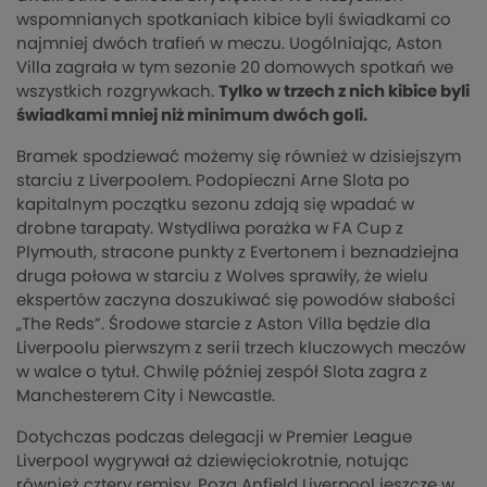
wspomnianych spotkaniach kibice byli świadkami co
najmniej dwóch trafień w meczu. Uogólniając, Aston
Villa zagrała w tym sezonie 20 domowych spotkań we
wszystkich rozgrywkach.
Tylko w trzech z nich kibice byli
świadkami mniej niż minimum dwóch goli.
Bramek spodziewać możemy się również w dzisiejszym
starciu z Liverpoolem. Podopieczni Arne Slota po
kapitalnym początku sezonu zdają się wpadać w
drobne tarapaty. Wstydliwa porażka w FA Cup z
Plymouth, stracone punkty z Evertonem i beznadziejna
druga połowa w starciu z Wolves sprawiły, że wielu
ekspertów zaczyna doszukiwać się powodów słabości
„The Reds”. Środowe starcie z Aston Villa będzie dla
Liverpoolu pierwszym z serii trzech kluczowych meczów
w walce o tytuł. Chwilę później zespół Slota zagra z
Manchesterem City i Newcastle.
Dotychczas podczas delegacji w Premier League
Liverpool wygrywał aż dziewięciokrotnie, notując
również cztery remisy. Poza Anfield Liverpool jeszcze w