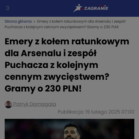
Strona główna
» Emery z kołem ratunkowym dla Arsenalu i zespół
Puchacza z kolejnym cennym zwycięstwem? Gramy o 230 PLN!
Emery z kołem ratunkowym
dla Arsenalu i zespół
Puchacza z kolejnym
cennym zwycięstwem?
Gramy o 230 PLN!
Patryk Domagala
Publikacja: 19 lutego 2025 07:00