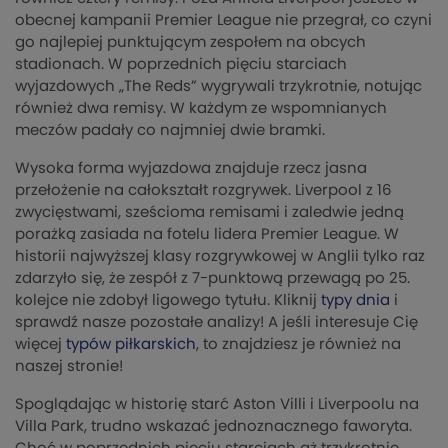
obecnej kampanii Premier League nie przegrał, co czyni
go najlepiej punktującym zespołem na obcych
stadionach. W poprzednich pięciu starciach
wyjazdowych „The Reds” wygrywali trzykrotnie, notując
również dwa remisy. W każdym ze wspomnianych
meczów padały co najmniej dwie bramki.
Wysoka forma wyjazdowa znajduje rzecz jasna
przełożenie na całokształt rozgrywek. Liverpool z 16
zwycięstwami, sześcioma remisami i zaledwie jedną
porażką zasiada na fotelu lidera Premier League. W
historii najwyższej klasy rozgrywkowej w Anglii tylko raz
zdarzyło się, że zespół z 7-punktową przewagą po 25.
kolejce nie zdobył ligowego tytułu. Kliknij
typy dnia
i
sprawdź nasze pozostałe analizy! A jeśli interesuje Cię
więcej
typów piłkarskich
, to znajdziesz je również na
naszej stronie!
Spoglądając w historię starć Aston Villi i Liverpoolu na
Villa Park, trudno wskazać jednoznacznego faworyta.