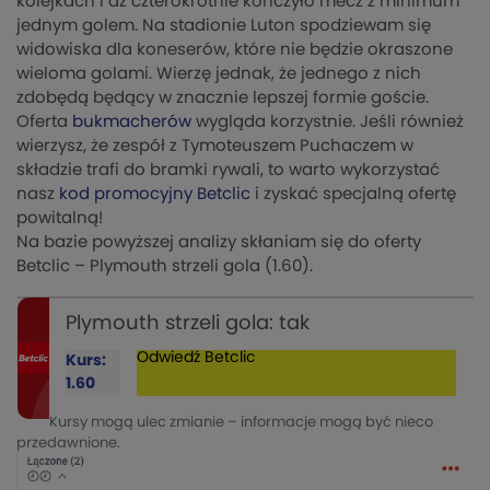
kolejkach i aż czterokrotnie kończyło mecz z minimum
jednym golem. Na stadionie Luton spodziewam się
widowiska dla koneserów, które nie będzie okraszone
wieloma golami. Wierzę jednak, że jednego z nich
zdobędą będący w znacznie lepszej formie goście.
Oferta
bukmacherów
wygląda korzystnie. Jeśli również
wierzysz, że zespół z Tymoteuszem Puchaczem w
składzie trafi do bramki rywali, to warto wykorzystać
nasz
kod promocyjny Betc
lic
i zyskać specjalną ofertę
powitalną!
Na bazie powyższej analizy skłaniam się do oferty
Betclic – Plymouth strzeli gola (1.60).
Plymouth strzeli gola: tak
Odwiedź
Betclic
Kurs:
1.60
Kursy mogą ulec zmianie – informacje mogą być nieco
przedawnione.