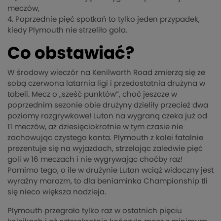
meczów,
4. Poprzednie pięć spotkań to tylko jeden przypadek,
kiedy Plymouth nie strzeliło gola.
Co obstawiać?
W środowy wieczór na Kenilworth Road zmierzą się ze
sobą czerwona latarnia ligi i przedostatnia drużyna w
tabeli. Mecz o „sześć punktów”, choć jeszcze w
poprzednim sezonie obie drużyny dzieliły przecież dwa
poziomy rozgrywkowe! Luton na wygraną czeka już od
11 meczów, aż dziesięciokrotnie w tym czasie nie
zachowując czystego konta. Plymouth z kolei fatalnie
prezentuje się na wyjazdach, strzelając zaledwie pięć
goli w 16 meczach i nie wygrywając choćby raz!
Pomimo tego, o ile w drużynie Luton wciąż widoczny jest
wyraźny marazm, to dla beniaminka Championship tli
się nieco większa nadzieja.
Plymouth przegrało tylko raz w ostatnich pięciu