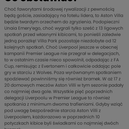
Choć faworytami środowej rywalizacji z pewnością
będą goście, zasiadający na fotelu lidera, to Aston Villa
będzie twardym orzechem do zgryzienia. Podopieczni
Unaia Emery’ego, choć wygrali tylko sześć z 13 ligowych
spotkań przed własnymi kibicami, to ponieśli zaledwie
jedną porażkę! Villa Park pozostaje niezdobyte od 12
kolejnych spotkań. Choć Liverpool jeszcze w obecnej
kampanii Premier League nie przegrał w delegacjach,
to w ostatnim czasie nieco spowolnił, odpadając z FA
Cup, remisując z Evertonem i całkowicie oddając pole
gry w starciu z Wolves. Poza wyrównanym spotkaniem
spodziewać powinniśmy się również bramek. W aż 17 z
20 domowych meczów Aston Villi w tym sezonie padały
co najmniej dwa gole. Wszystkie pięć poprzednich
delegacji Liverpoolu w Premier League to również
spotkania z minimum dwoma trafieniami. Gdyby wziąć
pod uwagę bezpośrednie starcia Aston Villi z
Liverpoolem, każdorazowo w poprzednich 10
potyczkach kibice byli świadkami co najmniej dwóch