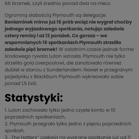
66 bramek, czyli średnio ponad dwa na mecz.
Ogromną słabością Plymouth są delegacje.
Beniaminek mimo już 16 prób wciąż nie wygrał choćby
jednego wyjazdowego spotkania, notując zaledwie
cztery remisy i aż 12 porażek. Co gorsza – we
wspomnianych 16 spotkaniach Plymouth strzeliło
zaledwie pięć bramek!
W ostatnim czasie jednak forma
środowego rywala Luton wzrosła. Plymouth nie tylko
strzeliło gola Liverpoolowi, ale zanotowało również
dublet w starciu z Sunderlandem. Nawet w przegranym
pojedynku z Blackburn Plymouth wykreowało sobie
ponad 1,5 ExG.
Statystyki:
1. Luton zachowało tylko jedno czyste konto w 10
poprzednich spotkaniach,
2. Plymouth przegrało tylko jedno z pięciu poprzednich
spotkań,
3. „The Hatters” czekają na wygrane spotkanie już od 11