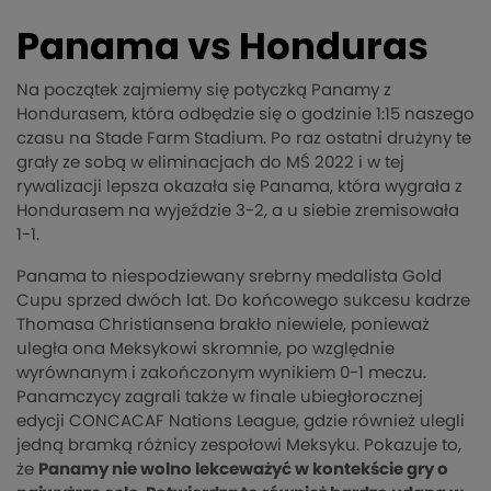
Panama vs Honduras
Na początek zajmiemy się potyczką Panamy z
Hondurasem, która odbędzie się o godzinie 1:15 naszego
czasu na Stade Farm Stadium. Po raz ostatni drużyny te
grały ze sobą w eliminacjach do MŚ 2022 i w tej
rywalizacji lepsza okazała się Panama, która wygrała z
Hondurasem na wyjeździe 3-2, a u siebie zremisowała
1-1.
Panama to niespodziewany srebrny medalista Gold
Cupu sprzed dwóch lat. Do końcowego sukcesu kadrze
Thomasa Christiansena brakło niewiele, ponieważ
uległa ona Meksykowi skromnie, po względnie
wyrównanym i zakończonym wynikiem 0-1 meczu.
Panamczycy zagrali także w finale ubiegłorocznej
edycji CONCACAF Nations League, gdzie również ulegli
jedną bramką różnicy zespołowi Meksyku. Pokazuje to,
że
Panamy nie wolno lekceważyć w kontekście gry o