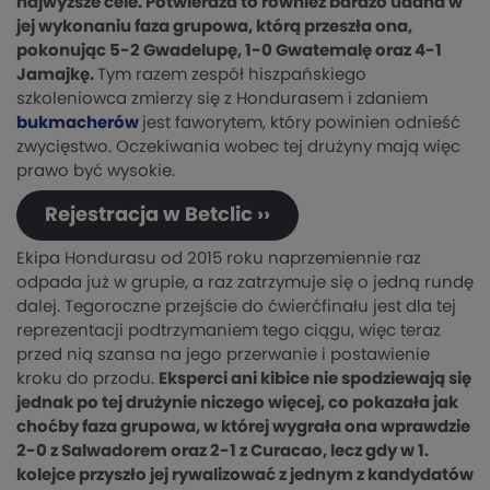
najwyższe cele. Potwierdza to również bardzo udana w
jej wykonaniu faza grupowa, którą przeszła ona,
pokonując 5-2 Gwadelupę, 1-0 Gwatemalę oraz 4-1
Jamajkę.
Tym razem zespół hiszpańskiego
szkoleniowca zmierzy się z Hondurasem i zdaniem
bukmacherów
jest faworytem, który powinien odnieść
zwycięstwo. Oczekiwania wobec tej drużyny mają więc
prawo być wysokie.
Rejestracja w Betclic ››
Ekipa Hondurasu od 2015 roku naprzemiennie raz
odpada już w grupie, a raz zatrzymuje się o jedną rundę
dalej. Tegoroczne przejście do ćwierćfinału jest dla tej
reprezentacji podtrzymaniem tego ciągu, więc teraz
przed nią szansa na jego przerwanie i postawienie
kroku do przodu.
Eksperci ani kibice nie spodziewają się
jednak po tej drużynie niczego więcej, co pokazała jak
choćby faza grupowa, w której wygrała ona wprawdzie
2-0 z Salwadorem oraz 2-1 z Curacao, lecz gdy w 1.
kolejce przyszło jej rywalizować z jednym z kandydatów