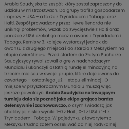
Arabia Saudyjska to zespół, który został zaproszony do
udziału w mistrzostwach. Do grupy trafił z gospodarzem
imprezy – USA – a także z Trynidadem i Tobago oraz
Haiti. Zespół prowadzony przez Hevre Renarda nie
uniknął problemów, wszak po zwycięstwie z Haiti oraz
porażce z USA czekał go mecz o awans z Trynidadem i
Tobago. Remis w 3. kolejce wystarczył jednak do
awansu z drugiego miejsca i do starcia z Meksykiem na
etapie ćwierćfinału. Przed startem do Złotym Pucharze
Saudyjczycy rywalizowali o grę w nadchodzącym
Mundialu i ukończyli ostatnią rundę eliminacyjną na
trzecim miejscu w swojej grupie, które daje awans do
czwartego – ostatniego już – etapu eliminacji. O
miejsce w przyszłorocznym Mundialu muszą więc
jeszcze powalczyć.
Arabia Saudyjska na trwającym
turnieju dała się poznać jako ekipa grająca bardzo
defensywnie i zachowawczo,
o czym świadczą jak
choćby jej niskie wyniki: 1-0 z Haiti, 0-1 z USA i 1-1 z
Trynidadem i Tobago. W pojedynku z faworytem z
Meksyku trudno zatem oczekiwać od niej radykalnej