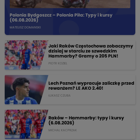
Polonia Bydgoszcz – Polonia Piła: Typy i kursy
(06.08.2026)
MATEUSZ DOMANSKI
Jaki Raków Częstochowa zobaczymy
dzisiaj w starciu ze szwedzkim
Hammarby? Gramy o 205 PLN!
PIOTR KOZIEL
Lech Poznań wypracuje zaliczkę przed
rewanżem? LE AKO 2.40!
ŁUKASZ CZUBA
Raków – Hammarby: typy i kursy
(6.08.2026)
MICHAL KACPRZAK