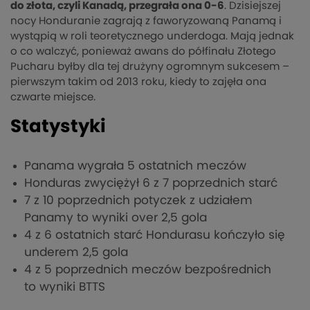
do złota, czyli Kanadą, przegrała ona 0-6
. Dzisiejszej
nocy Honduranie zagrają z faworyzowaną Panamą i
wystąpią w roli teoretycznego underdoga. Mają jednak
o co walczyć, ponieważ awans do półfinału Złotego
Pucharu byłby dla tej drużyny ogromnym sukcesem –
pierwszym takim od 2013 roku, kiedy to zajęła ona
czwarte miejsce.
Statystyki
Panama wygrała 5 ostatnich meczów
Honduras zwyciężył 6 z 7 poprzednich starć
7 z 10 poprzednich potyczek z udziałem
Panamy to wyniki over 2,5 gola
4 z 6 ostatnich starć Hondurasu kończyło się
underem 2,5 gola
4 z 5 poprzednich meczów bezpośrednich
to wyniki BTTS