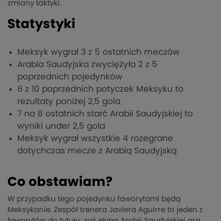
zmiany taktyki.
Statystyki
Meksyk wygrał 3 z 5 ostatnich meczów
Arabia Saudyjska zwyciężyła 2 z 5
poprzednich pojedynków
6 z 10 poprzednich potyczek Meksyku to
rezultaty poniżej 2,5 gola
7 na 8 ostatnich starć Arabii Saudyjskiej to
wyniki under 2,5 gola
Meksyk wygrał wszystkie 4 rozegrane
dotychczas mecze z Arabią Saudyjską
Co obstawiam?
W przypadku tego pojedynku faworytami będą
Meksykanie. Zespół trenera Javiera Aguirre to jeden z
faworytów do tytułu, zaś ekipa Arabii Saudyjskiej gra