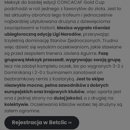
Meksyk do każdej edycji CONCACAF Gold Cup
podchodzi w roli jednego z faworytów do złota. Jest to
też aktualny obrońca tego trofeum i jednocześnie
najbardziej utytułowana drużyna z dziewięcioma
zwycięstwami w historii.
Mexico wygrało również
ubiegłoroczną edycję Ligi Narodów
, przerywając
trzyletnią dominację Stanów Zjednoczonych. Trudno
więc dziwić się wysokim oczekiwaniom, jakie stawiane
są przed zespołem trenera Javiera Aguirre.
Fazę
grupową Meksyk przeszedł, wygrywając swoją grupę
,
lecz nie zdobył kompletu oczek, bo po wygranych 3-2 z
Dominikaną i 2-0 z Surinamem zanotował on
bezbramkowy remis z Kostaryką.
Jest to ekipa
niezwykle mocna, pełna zawodników z dobrych
europejskich oraz krajowych klubów
, więc oparta jest
ona z jednej strony na
dużej jakości
, a z drugiej na
kolektywie
. Oczekiwania kibiców wobec tej drużyny są
zatem ogromne.
Rejestracja w Betclic ››