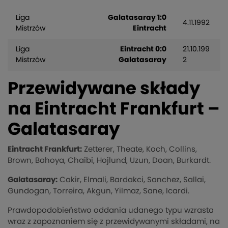
Liga
Galatasaray 1:0
4.11.1992
Mistrzów
Eintracht
Liga
Eintracht 0:0
21.10.199
Mistrzów
Galatasaray
2
Przewidywane składy
na Eintracht Frankfurt –
Galatasaray
Eintracht Frankfurt:
Zetterer, Theate, Koch, Collins,
Brown, Bahoya, Chaibi, Hojlund, Uzun, Doan, Burkardt.
Galatasaray:
Cakir, Elmali, Bardakci, Sanchez, Sallai,
Gundogan, Torreira, Akgun, Yilmaz, Sane, Icardi.
Prawdopodobieństwo oddania udanego typu wzrasta
wraz z zapoznaniem się z przewidywanymi składami, na