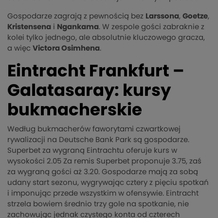
Gospodarze zagrają z pewnością bez
Larssona
,
Goetze
,
Kristensena
i
Ngankama
. W zespole gości zabraknie z
kolei tylko jednego, ale absolutnie kluczowego gracza,
a więc
Victora Osimhena
.
Eintracht Frankfurt –
Galatasaray: kursy
bukmacherskie
Według bukmacherów faworytami czwartkowej
rywalizacji na Deutsche Bank Park są gospodarze.
Superbet za wygraną Eintrachtu oferuje kurs w
wysokości 2.05 Za remis Superbet proponuje 3.75, zaś
za wygraną gości aż 3.20. Gospodarze mają za sobą
udany start sezonu, wygrywając cztery z pięciu spotkań
i imponując przede wszystkim w ofensywie. Eintracht
strzela bowiem średnio trzy gole na spotkanie, nie
zachowując jednak czystego konta od czterech