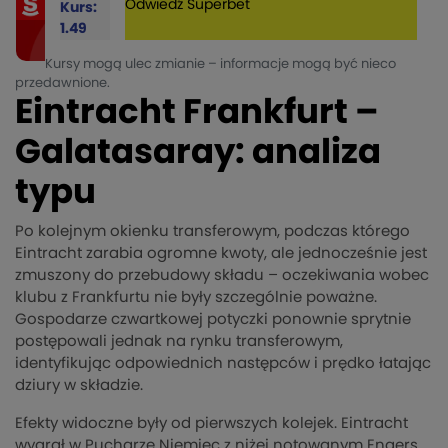
Odwiedź
Superbet
Kurs:
1.49
Kursy mogą ulec zmianie – informacje mogą być nieco
przedawnione.
Eintracht Frankfurt –
Galatasaray: analiza
typu
Po kolejnym okienku transferowym, podczas którego
Eintracht zarabia ogromne kwoty, ale jednocześnie jest
zmuszony do przebudowy składu – oczekiwania wobec
klubu z Frankfurtu nie były szczególnie poważne.
Gospodarze czwartkowej potyczki ponownie sprytnie
postępowali jednak na rynku transferowym,
identyfikując odpowiednich następców i prędko łatając
dziury w składzie.
Efekty widoczne były od pierwszych kolejek. Eintracht
wygrał w Pucharze Niemiec z niżej notowanym Engers