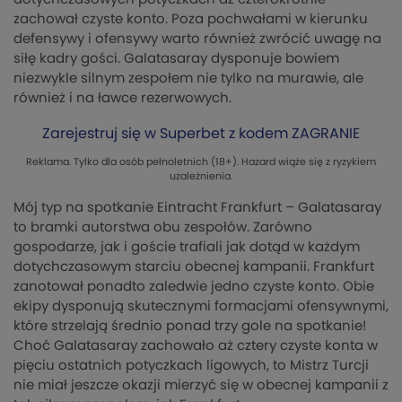
zachował czyste konto. Poza pochwałami w kierunku
defensywy i ofensywy warto również zwrócić uwagę na
siłę kadry gości. Galatasaray dysponuje bowiem
niezwykle silnym zespołem nie tylko na murawie, ale
również i na ławce rezerwowych.
Zarejestruj się w Superbet z kodem ZAGRANIE
Reklama. Tylko dla osób pełnoletnich (18+). Hazard wiąże się z ryzykiem
uzależnienia.
Mój typ na spotkanie Eintracht Frankfurt – Galatasaray
to bramki autorstwa obu zespołów. Zarówno
gospodarze, jak i goście trafiali jak dotąd w każdym
dotychczasowym starciu obecnej kampanii. Frankfurt
zanotował ponadto zaledwie jedno czyste konto. Obie
ekipy dysponują skutecznymi formacjami ofensywnymi,
które strzelają średnio ponad trzy gole na spotkanie!
Choć Galatasaray zachowało aż cztery czyste konta w
pięciu ostatnich potyczkach ligowych, to Mistrz Turcji
nie miał jeszcze okazji mierzyć się w obecnej kampanii z