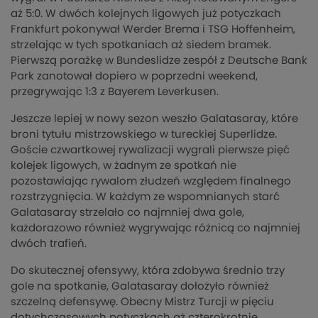
aż 5:0. W dwóch kolejnych ligowych już potyczkach
Frankfurt pokonywał Werder Brema i TSG Hoffenheim,
strzelając w tych spotkaniach aż siedem bramek.
Pierwszą porażkę w Bundeslidze zespół z Deutsche Bank
Park zanotował dopiero w poprzedni weekend,
przegrywając 1:3 z Bayerem Leverkusen.
Jeszcze lepiej w nowy sezon weszło Galatasaray, które
broni tytułu mistrzowskiego w tureckiej Superlidze.
Goście czwartkowej rywalizacji wygrali pierwsze pięć
kolejek ligowych, w żadnym ze spotkań nie
pozostawiając rywalom złudzeń względem finalnego
rozstrzygnięcia. W każdym ze wspomnianych starć
Galatasaray strzelało co najmniej dwa gole,
każdorazowo również wygrywając różnicą co najmniej
dwóch trafień.
Do skutecznej ofensywy, która zdobywa średnio trzy
gole na spotkanie, Galatasaray dołożyło również
szczelną defensywę. Obecny Mistrz Turcji w pięciu
dotychczasowych potyczkach aż czterokrotnie