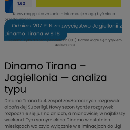
1.62
Kursy mogą ulec zmianie – informacje mogą być nieco
przedawnione.
Odbierz 207 PLN za zwycięstwo Jagiellonii z
Dinamo Tirana w STS
Reklama. Tylko dla osób pełnoletnich (18+). Hazard wiąże się z ryzykiem
uzależnienia.
Dinamo Tirana –
Jagiellonia — analiza
typu
Dinamo Tirana to 4. zespół zeszłorocznych rozgrywek
albańskiej Superligi. Nowy sezon tychże rozgrywek
rozpocznie się już na dniach, a mianowicie, w najbliższy
weekend. Tym samym ekipa Dinamo w ostatnich
miesiącach walczyła wyłącznie w eliminacjach do Ligi