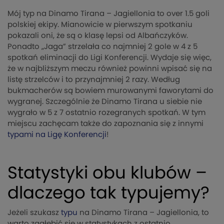
Mój typ na Dinamo Tirana – Jagiellonia to over 1.5 goli
polskiej ekipy. Mianowicie w pierwszym spotkaniu
pokazali oni, że są o klasę lepsi od Albańczyków.
Ponadto „Jaga” strzelała co najmniej 2 gole w 4 z 5
spotkań eliminacji do Ligi Konferencji. Wydaje się więc,
że w najbliższym meczu również powinni wpisać się na
listę strzelców i to przynajmniej 2 razy. Według
bukmacherów są bowiem murowanymi faworytami do
wygranej. Szczególnie że Dinamo Tirana u siebie nie
wygrało w 5 z 7 ostatnio rozegranych spotkań. W tym
miejscu zachęcam także do zapoznania się z innymi
typami na Ligę Konferencji
!
Statystyki obu klubów –
dlaczego tak typujemy?
Jeżeli szukasz
typu
na Dinamo Tirana – Jagiellonia, to
warto zagłębić się w statystykach z ostatnio