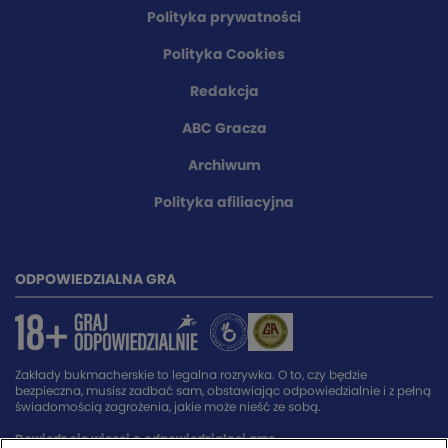
Polityka prywatności
Polityka Cookies
Redakcja
ABC Gracza
Archiwum
Polityka afiliacyjna
ODPOWIEDZIALNA GRA
Zakłady bukmacherskie to legalna rozrywka. O to, czy będzie
bezpieczna, musisz zadbać sam, obstawiając odpowiedzialnie i z pełną
świadomością zagrożenia, jakie może nieść ze sobą.
Dowiedz się więcej o odpowiedzialnej grze.