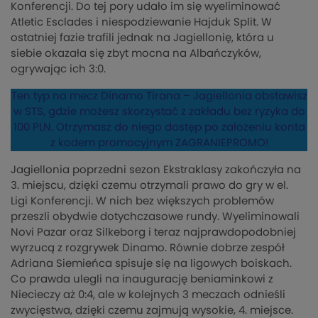
Konferencji. Do tej pory udało im się wyeliminować
Atletic Esclades i niespodziewanie Hajduk Split. W
ostatniej fazie trafili jednak na Jagiellonię, która u
siebie okazała się zbyt mocna na Albańczyków,
ogrywając ich 3:0.
Ten typ na mecz Dinamo Tirana – Jagiellonia obstawisz
w STS, gdzie możesz skorzystać z zakładu bez ryzyka do
100 PLN. Otrzymasz do niego dostęp po założeniu konta
z kodem promocyjnym ZAGRANIEPROMO!
Jagiellonia poprzedni sezon Ekstraklasy zakończyła na
3. miejscu, dzięki czemu otrzymali prawo do gry w el.
Ligi Konferencji. W nich bez większych problemów
przeszli obydwie dotychczasowe rundy. Wyeliminowali
Novi Pazar oraz Silkeborg i teraz najprawdopodobniej
wyrzucą z rozgrywek Dinamo. Równie dobrze zespół
Adriana Siemieńca spisuje się na ligowych boiskach.
Co prawda ulegli na inaugurację beniaminkowi z
Niecieczy aż 0:4, ale w kolejnych 3 meczach odnieśli
zwycięstwa, dzięki czemu zajmują wysokie, 4. miejsce.