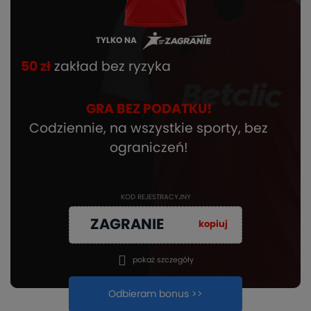
TYLKO NA
50 zł
zakład bez ryzyka
GRA BEZ PODATKU!
Codziennie, na wszystkie sporty, bez
ograniczeń!
KOD REJESTRACYJNY
ZAGRANIE
kopiuj
pokaż szczegóły
Odbieram bonus >>