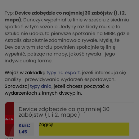
Typ:
Device zdobędzie co najmniej 30 zabójstw (1. i 2.
mapa)
. Duńczyk wypełniał tę linię w sześciu z siedmiu
spotkań w tym sezonie. Jedyny raz kiedy mu się ta
sztuka nie udała, to pierwsze spotkanie na MIBR, gdzie
Astralis absolutnie zdominowało rywale. Myślę, że
Device w tym starciu powinien spokojnie tę linię
wypełnić, patrząc na mapy, jakość rywala i jego
indywidualną formę.
Wejdź w zakładkę
typy na esport,
jeżeli interesują cię
analizy i przewidywania wydarzeń esportowych
.
Sprawdzaj
typy dnia
, jeżeli chcesz poczytać o
wydarzeniach z innych dyscyplin.
Device zdobędzie co najmniej 30
zabójstw (1. i 2. mapa)
Zagraj!
Kurs:
1.45