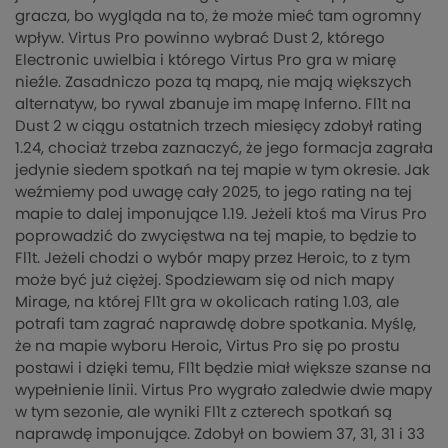
gracza, bo wygląda na to, że może mieć tam ogromny
wpływ. Virtus Pro powinno wybrać Dust 2, którego
Electronic uwielbia i którego Virtus Pro gra w miarę
nieźle. Zasadniczo poza tą mapą, nie mają większych
alternatyw, bo rywal zbanuje im mapę Inferno. Fl1t na
Dust 2 w ciągu ostatnich trzech miesięcy zdobył rating
1.24, chociaż trzeba zaznaczyć, że jego formacja zagrała
jedynie siedem spotkań na tej mapie w tym okresie. Jak
weźmiemy pod uwagę cały 2025, to jego rating na tej
mapie to dalej imponujące 1.19. Jeżeli ktoś ma Virus Pro
poprowadzić do zwycięstwa na tej mapie, to będzie to
Fl1t. Jeżeli chodzi o wybór mapy przez Heroic, to z tym
może być już ciężej. Spodziewam się od nich mapy
Mirage, na której Fl1t gra w okolicach rating 1.03, ale
potrafi tam zagrać naprawdę dobre spotkania. Myślę,
że na mapie wyboru Heroic, Virtus Pro się po prostu
postawi i dzięki temu, Fl1t będzie miał większe szanse na
wypełnienie linii. Virtus Pro wygrało zaledwie dwie mapy
w tym sezonie, ale wyniki Fl1t z czterech spotkań są
naprawdę imponujące. Zdobył on bowiem 37, 31, 31 i 33