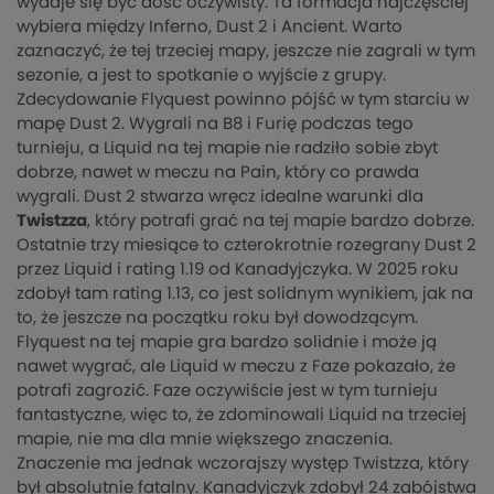
wydaje się być dość oczywisty. Ta formacja najczęściej
wybiera między Inferno, Dust 2 i Ancient. Warto
zaznaczyć, że tej trzeciej mapy, jeszcze nie zagrali w tym
sezonie, a jest to spotkanie o wyjście z grupy.
Zdecydowanie Flyquest powinno pójść w tym starciu w
mapę Dust 2. Wygrali na B8 i Furię podczas tego
turnieju, a Liquid na tej mapie nie radziło sobie zbyt
dobrze, nawet w meczu na Pain, który co prawda
wygrali. Dust 2 stwarza wręcz idealne warunki dla
Twistzza
, który potrafi grać na tej mapie bardzo dobrze.
Ostatnie trzy miesiące to czterokrotnie rozegrany Dust 2
przez Liquid i rating 1.19 od Kanadyjczyka. W 2025 roku
zdobył tam rating 1.13, co jest solidnym wynikiem, jak na
to, że jeszcze na początku roku był dowodzącym.
Flyquest na tej mapie gra bardzo solidnie i może ją
nawet wygrać, ale Liquid w meczu z Faze pokazało, że
potrafi zagrozić. Faze oczywiście jest w tym turnieju
fantastyczne, więc to, że zdominowali Liquid na trzeciej
mapie, nie ma dla mnie większego znaczenia.
Znaczenie ma jednak wczorajszy występ Twistzza, który
był absolutnie fatalny. Kanadyjczyk zdobył 24 zabójstwa