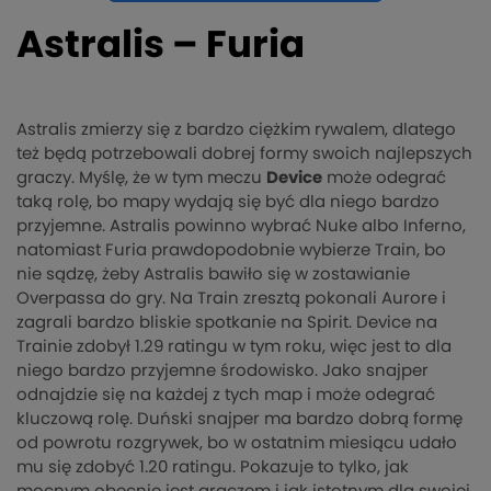
Astralis – Furia
Astralis zmierzy się z bardzo ciężkim rywalem, dlatego
też będą potrzebowali dobrej formy swoich najlepszych
graczy. Myślę, że w tym meczu
Device
może odegrać
taką rolę, bo mapy wydają się być dla niego bardzo
przyjemne. Astralis powinno wybrać Nuke albo Inferno,
natomiast Furia prawdopodobnie wybierze Train, bo
nie sądzę, żeby Astralis bawiło się w zostawianie
Overpassa do gry. Na Train zresztą pokonali Aurore i
zagrali bardzo bliskie spotkanie na Spirit. Device na
Trainie zdobył 1.29 ratingu w tym roku, więc jest to dla
niego bardzo przyjemne środowisko. Jako snajper
odnajdzie się na każdej z tych map i może odegrać
kluczową rolę. Duński snajper ma bardzo dobrą formę
od powrotu rozgrywek, bo w ostatnim miesiącu udało
mu się zdobyć 1.20 ratingu. Pokazuje to tylko, jak