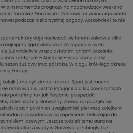
zdrowie sportowców zostaje wystawione na ryzyko.
u. W tym momencie prognozy na nadchodzący weekend
tkanie Torunia z Gorzowem. Domowy tor
Aniołów
posiada
awet podczas niekorzystnej pogody. Aczkolwiek i to nie
sportem, który daje nacieszyć się fanom zaledwie kilka
za najlepsza liga świata oraz zmagania w cyklu
się już właściwie wraz z ostatnimi dniami września.
na inny kontynent – Australię – w ucieczce przez
u sezon żużlowy trwa pół roku. W ciągu krótkiego okresu
całej Europy.
j kolejki) ma być zimno i mokro. Sport jest mocno
kie oczekiwanie. Jest to irytujące dla kibiców i samych
nie potrafimy, tak jak Rosjanie, przepędzić
ny dzień stał się słoneczny. Znowu rozpoczęła się
szłych latach powinien uwzględniać pierwszą kolejkę w
kalendarze zawodników są zapełnione. Doliczając do
t czynnikiem losowym. Jeszcze tydzień temu aura na
 indywidualne zawody w Gorzowie przebiegły bez