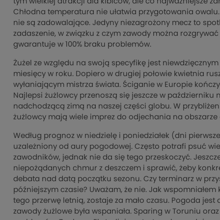
tym wielkiej atrakcji dla kibiców, ale co najważniejsze 
Chłodna temperatura nie ułatwia przygotowania owal
nie są zadowalające. Jedyny niezagrożony mecz to spo
zadaszenie, w związku z czym zawody można rozgrywać n
gwarantuje w 100% braku problemów.
Żużel ze względu na swoją specyfikę jest niewdzięcznym 
miesięcy w roku. Dopiero w drugiej połowie kwietnia rus
wyłaniającym mistrza świata. Ściganie w Europie kończy 
Najlepsi żużlowcy przenoszą się jeszcze w październiku 
nadchodzącą zimą na naszej części globu. W przybliżeni
żużlowcy mają wiele imprez do odjechania na obszarze 
Według prognoz w niedzielę i poniedziałek (dni pierwsze
uzależniony od aury pogodowej. Często potrafi psuć wiel
zawodników, jednak nie da się tego przeskoczyć. Jeszcze 
niepożądanych chmur z deszczem i sprawić, żeby konkret
debata nad datą początku sezonu. Czy terminarz w przy
późniejszym czasie? Uważam, że nie. Jak wspomniałem 
tego przerwę letnią, zostaje za mało czasu. Pogoda jes
zawody żużlowe była wspaniała. Sparing w Toruniu oraz