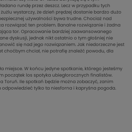
ładano rundę przez deszcz. Lecz w przypadku tych
użlu wystarczy, że dzień prędzej dostanie bardzo dużo
bezpiecznej używalności bywa trudne. Chociaż nad
 rozwiązać ten problem. Banalne rozwiązanie i żadna
czająca tor. Opracowanie bardziej zaawansowanego
e dyskusji, jednak nikt ostatnio o tym głośniej nie
nowić się nad jego rozwiązaniem. Jak niedorzeczne jest
et choćbym chciał, nie potrafię znaleźć powodu, dla
ała miejsce. W końcu jedyne spotkanie, którego jesteśmy
am początek los spotyka ubiegłorocznych finalistów.
a Toruń. Ile spotkań będzie można zobaczyć, zanim
am odpowiedzieć tylko ta niesforna i kapryśna pogoda.