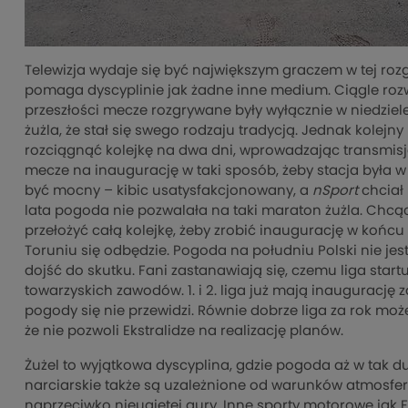
Telewizja wydaje się być największym graczem w tej roz
pomaga dyscyplinie jak żadne inne medium. Ciągle rozwi
przeszłości mecze rozgrywane były wyłącznie w niedziele
żużla, że stał się swego rodzaju tradycją. Jednak kolejny
rozciągnąć kolejkę na dwa dni, wprowadzając transmisje 
mecze na inaugurację w taki sposób, żeby stacja była w
być mocny – kibic usatysfakcjonowany, a
nSport
chciał 
lata pogoda nie pozwalała na taki maraton żużla. Chcą
przełożyć całą kolejkę, żeby zrobić inaugurację w końcu
Toruniu się odbędzie. Pogoda na południu Polski nie jes
dojść do skutku. Fani zastanawiają się, czemu liga start
towarzyskich zawodów. 1. i 2. liga już mają inaugurację
pogody się nie przewidzi. Równie dobrze liga za rok moż
że nie pozwoli Ekstralidze na realizację planów.
Żużel to wyjątkowa dyscyplina, gdzie pogoda aż w tak d
narciarskie także są uzależnione od warunków atmosferyc
naprzeciwko nieugiętej aury. Inne sporty motorowe jak F