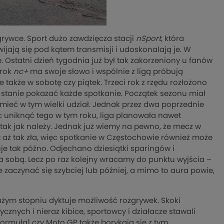
grywce. Sport dużo zawdzięcza stacji
nSport
, która
jają się pod kątem transmisji i udoskonalają je. W
. Ostatni dzień tygodnia już był tak zakorzeniony u fanów
 rok
nc+
ma swoje słowo i wspólnie z ligą próbują
także w sobotę czy piątek. Trzeci rok z rzędu rozłożono
 stanie pokazać każde spotkanie. Początek sezonu miał
mieć w tym wielki udział. Jednak przez dwa poprzednie
c uniknąć tego w tym roku, liga planowała nawet
 tak jak należy. Jednak już wiemy na pewno, że mecz w
t aż tak zła, więc spotkanie w Częstochowie również może
uje tak późno. Odjechano dziesiątki sparingów i
 za sobą. Lecz po raz kolejny wracamy do punktu wyjścia –
e zaczynać się szybciej lub później, a mimo to aura powie,
użym stopniu dyktuje możliwość rozgrywek. Skoki
znych i nieraz kibice, sportowcy i działacze stawali
ormuła1 czy Moto GP także borykają się z tym