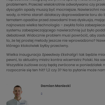
problemem. Przecież wielokrotnie odwoływano czy przek
dyscyplin opady muszą być mocniejsze. Nawierzchni na ż
wody, a mimo starań działaczy doprowadzenie toru do 
tematem opadów przed zawodami trwa dyskusja, mająca
najnowsza wielka technologia – zwykła folia zabezpie
systemu zabezpieczającego nawierzchnię już było poddan
debatował. Widocznie problem musi powrócić, aby zasta
to, że tej prostej metody jeszcze nie wprowadzono? Naw
którego ktokolwiek byłby przeciwny.
Wielka inauguracja
Speedway Ekstraligi
i tak będzie mi
pewni, to aktualny mistrz kontra wicemistrz Polski. Na s
Wszystkie żużlowe oczy będą zwrócone w poniedziałek n
rozpocznie się ten hit? 1,2 czy 3? Na to pytanie może n
Damian Maniecki