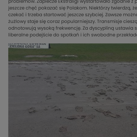
problemów. Zaplecze Ekstraligi wystartowało zgodnie z
jeszcze chęć pokazać się Polakom. Niektórzy twierdzą, 
czekać i trzeba startować jeszcze szybciej. Zawsze moż
żużlowy staje się coraz popularniejszy. Transmisje ciesz
odnotowują wysoką frekwencję. Za dyscypliną ustawia si
liberalne podejście do spotkań i ich swobodne przekład