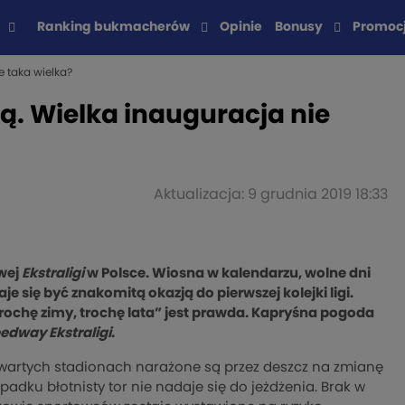
Ranking bukmacherów
Opinie
Bonusy
Promoc
e taka wielka?
rą. Wielka inauguracja nie
Aktualizacja: 9 grudnia 2019 18:33
wej
Ekstraligi
w Polsce. Wiosna w kalendarzu, wolne dni
je się być znakomitą okazją do pierwszej kolejki ligi.
trochę zimy, trochę lata” jest prawda. Kapryśna pogoda
edway Ekstraligi
.
otwartych stadionach narażone są przez deszcz na zmianę
padku błotnisty tor nie nadaje się do jeżdżenia. Brak w