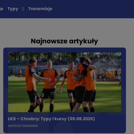
je
Typy
Transmisje
Najnowsze artykuły
ŁKS – Chrobry: Typy i kursy (09.08.2026)
MATEUSZ DOMANSKI