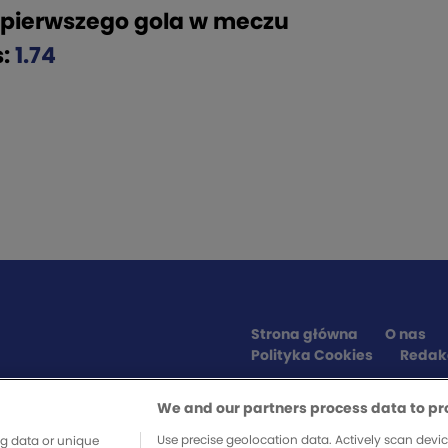
 pierwszego gola w meczu
s:
1.74
Strona główna
O nas
Polityka Cookies
Redak
We and our partners process data to pr
SPONSORZY SERWISU
Use precise geolocation data. Actively scan device
ng data or unique