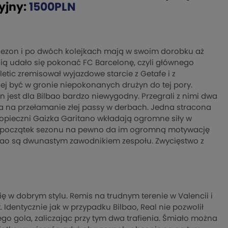
yjny:
1500PLN
sezon i po dwóch kolejkach mają w swoim dorobku aż
ią udało się pokonać FC Barcelonę, czyli głównego
letic zremisował wyjazdowe starcie z Getafe i z
ej być w gronie niepokonanych drużyn do tej pory.
n jest dla Bilbao bardzo niewygodny. Przegrali z nimi dwa
zja na przełamanie złej passy w derbach. Jedna stracona
pieczni Gaizka Garitano wkładają ogromne siły w
bry początek sezonu na pewno da im ogromną motywację
ilbao są dwunastym zawodnikiem zespołu. Zwycięstwo z
 w dobrym stylu. Remis na trudnym terenie w Valencii i
. Identycznie jak w przypadku Bilbao, Real nie pozwolił
ego gola, zaliczając przy tym dwa trafienia. Śmiało można