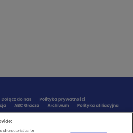
Dołącz do nas
Polityka prywatności
cja
ABC Gracza
Archiwum
Polityka afiliacyjna
ovide:
 characteristics for