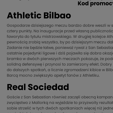
Kod promoc
Athletic Bilbao
Gospodarze dzisiejszego meczu bardzo dobre weszli w 
cztery punkty. Na inauguracje przed własną publicznośc
faworyta do tytułu mistrzowskiego. W drugiej kolejce Ath
pewnością zrobią wszystko, by po dzisiejszym meczu dal
Zadanie nie będzie łatwe, ponieważ rywal z San Sebastia
ostatnie pojedynki ligowe i dziś pojawiła się dobra oka
bramka w dwóch pierwszych meczach pokazuje, że podo
solidną defensywę i przynosi to zamierzony efekt. Do
do dalszych spotkań, a licznie zgromadzeni kibice w B
Barcą mocno zwiększyło apetyt fanów z Athletiku.
Real Sociedad
Goście z San Sebastian również zaczęli obecną kampanię
zwycięstwo z Mallorką na wyjeździe to przyzwoity rezultat
sobie strzelić w tych dwóch spotkaniach więcej niż jedn