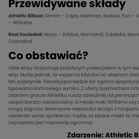
Przewidywane składy
Athletic Bilbao:
Simon – Capa, Martinez, Alvarez, Yuri – 
– Williams
Real Sociedad:
Moya – Zaldua, Normand, Zubeldia, Munoz
Oyarzabal
Co obstawiać?
Obie ekipy dysponują podobnym potencjałem w tym sezon
ekip. Myślę jednak, że wsparcie kibiców na własnym stad
ten pojedynek. Decydująca będzie też ogólna dyspozycja 
typowania końcowego wyniku. Z oferty bukmachera LVbe
zdaniem gracze Athletiku ruszą odważniej od pierwszych
zespół bardzo nieobliczalny, a młody Inaki Williams czy 
mogą zagrozić defensywie większości drużyn z hiszpańs
otwierało wynik spotkania i myślę, że będzie miało to 
zwycięstwa jest naprawdę ogromna.
Zdarzenie: Athletic 