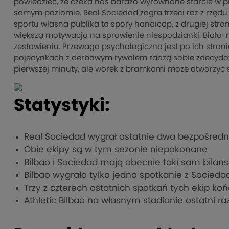
powiedzieć, że czeka nas bardzo wyrównane starcie w p
samym poziomie. Real Sociedad zagra trzeci raz z rzędu 
sportu własna publika to spory handicap, z drugiej str
większą motywacją na sprawienie niespodzianki. Biało-
zestawieniu. Przewaga psychologiczna jest po ich stro
pojedynkach z derbowym rywalem radzą sobie zdecydow
pierwszej minuty, ale worek z bramkami może otworzyć s
Statystyki:
Real Sociedad wygrał ostatnie dwa bezpośred
Obie ekipy są w tym sezonie niepokonane
Bilbao i Sociedad mają obecnie taki sam bilans 
Bilbao wygrało tylko jedno spotkanie z Socied
Trzy z czterech ostatnich spotkań tych ekip ko
Athletic Bilbao na własnym stadionie ostatni r