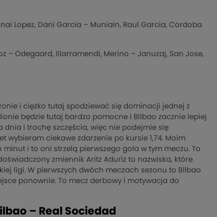
Unai Lopez, Dani Garcia – Muniain, Raul Garcia, Cordoba
 – Odegaard, Illarramendi, Merino – Januzaj, San Jose,
ie i ciężko tutaj spodziewać się dominacji jednej z
ionie będzie tutaj bardzo pomocne i Bilbao zacznie lepiej
dnia i trochę szczęścia, więc nie podejmie się
t wybieram ciekawe zdarzenie po kursie 1,74. Moim
 minut i to oni strzelą pierwszego gola w tym meczu. To
doświadczony zmiennik Aritz Aduriz to nazwiska, które
kiej ligi. W pierwszych dwóch meczach sezonu to Bilbao
miejsce ponownie. To mecz derbowy i motywacja do
Bilbao – Real Sociedad