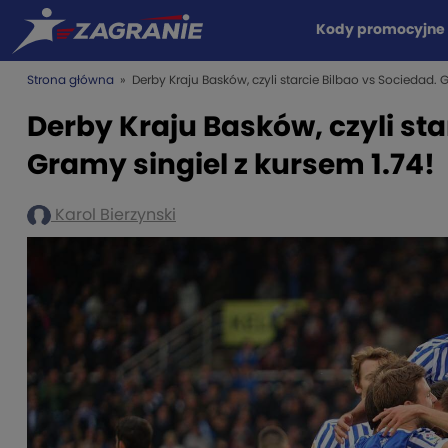
Kody promocyjne
Strona główna
» Derby Kraju Basków, czyli starcie Bilbao vs Sociedad. G
Derby Kraju Basków, czyli sta
Gramy singiel z kursem 1.74!
Karol Bierzynski