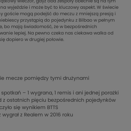
iątkowy wieczór, gdyż oba zespoły obecnie są na tym
na wyjeździe i może być to kluczowy aspekt. W świecie
ony goście mogą podejść do meczu z mniejszą presją i
niebiescy przystąpią do pojedynku z Bilbao w pełnym
nie, bo mają świadomość, że w bezpośrednich
anie lepiej. Na pewno czeka nas ciekawa walka od
ię dopiero w drugiej połowie.
nie mecze pomiędzy tymi drużynami
spotkań – 1 wygrana, 1 remis i ani jednej porażki
ad z ostatnich pięciu bezpośrednich pojedynków
ńczyło się wynikiem BTTS
az wygrał z Realem w 2016 roku