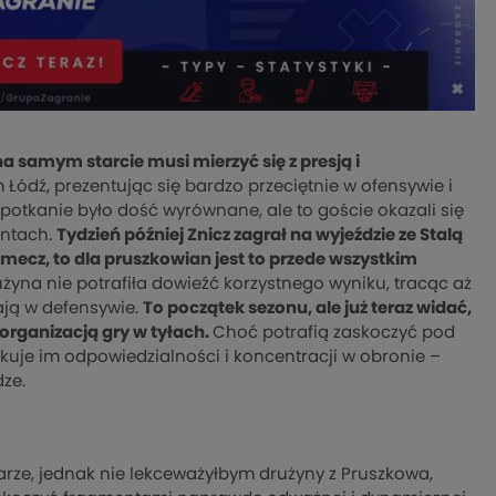
a samym starcie musi mierzyć się z presją i
m Łódź, prezentując się bardzo przeciętnie w ofensywie i
otkanie było dość wyrównane, ale to goście okazali się
entach.
Tydzień później Znicz zagrał na wyjeździe ze Stalą
ecz, to dla pruszkowian jest to przede wszystkim
yna nie potrafiła dowieźć korzystnego wyniku, tracąc aż
ają w defensywie.
To początek sezonu, ale już teraz widać,
organizacją gry w tyłach.
Choć potrafią zaskoczyć pod
kuje im odpowiedzialności i koncentracji w obronie –
ze.
ze, jednak nie lekceważyłbym drużyny z Pruszkowa,