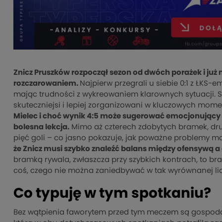
Znicz Pruszków rozpoczął sezon od dwóch porażek i już n
rozczarowaniem.
Najpierw przegrali u siebie 0:1 z ŁKS-e
mając trudności z wykreowaniem klarownych sytuacji. Sp
skuteczniejsi i lepiej zorganizowani w kluczowych mom
Mielec i choć wynik 4:5 może sugerować emocjonujący m
bolesna lekcja.
Mimo aż czterech zdobytych bramek, druż
pięć goli – co jasno pokazuje, jak poważne problemy m
że Znicz musi szybko znaleźć balans między ofensywą a 
bramką rywala, zwłaszcza przy szybkich kontrach, to bra
coś, czego nie można zaniedbywać w tak wyrównanej lid
Co typuję w tym spotkaniu?
Bez wątpienia faworytem przed tym meczem są gospodar