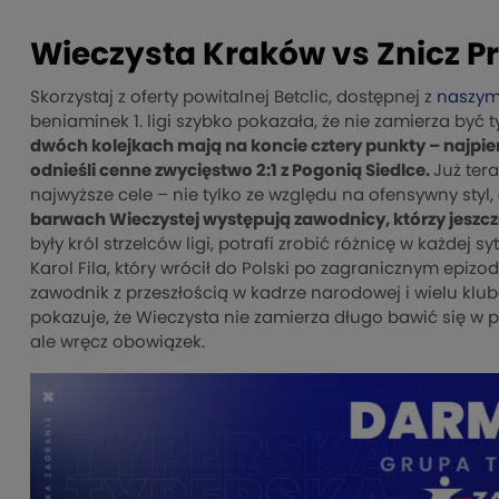
Wieczysta Kraków vs Znicz P
Skorzystaj z oferty powitalnej Betclic, dostępnej z
naszym
beniaminek 1. ligi szybko pokazała, że nie zamierza być
dwóch kolejkach mają na koncie cztery punkty – najpier
odnieśli cenne zwycięstwo 2:1 z Pogonią Siedlce.
Już ter
najwyższe cele – nie tylko ze względu na ofensywny styl
barwach Wieczystej występują zawodnicy, którzy jeszcze
były król strzelców ligi, potrafi zrobić różnicę w każdej
Karol Fila, który wrócił do Polski po zagranicznym epiz
zawodnik z przeszłością w kadrze narodowej i wielu kl
pokazuje, że Wieczysta nie zamierza długo bawić się w p
ale wręcz obowiązek.