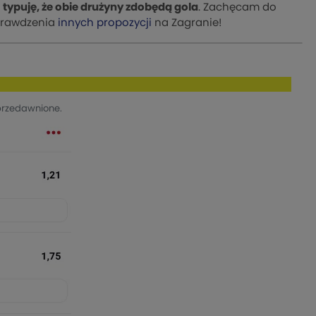
i
typuję, że obie drużyny zdobędą gola
. Zachęcam do
prawdzenia
innych propozycji
na Zagranie!
przedawnione.