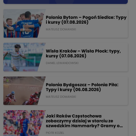
Polonia Bytom – Pogoń Siedlce: Typy
i kursy (07.08.2026)
MATEUSZ DOMANSKI
Wisła Kraków – Wisła Płock: typy,
kursy (07.08.2026)
DANIEL LEWANDOWSKI
Polonia Bydgoszcz – Polonia Piła:
Typy i kursy (06.08.2026)
MATEUSZ DOMANSKI
Jaki Raków Częstochowa
zobaczymy dzisiaj w starciu ze
szwedzkim Hammarby? Gramy o
205 PLN!
PIOTR KOZIEL