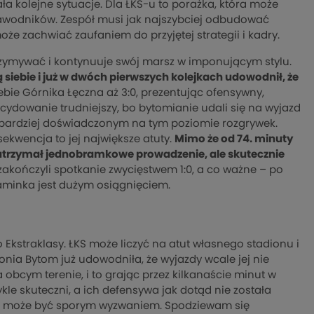
ła kolejne sytuacje. Dla ŁKS-u to porażka, która może
h zawodników. Zespół musi jak najszybciej odbudować
że zachwiać zaufaniem do przyjętej strategii i kadry.
atrzymywać i kontynuuje swój marsz w imponującym stylu.
iebie i już w dwóch pierwszych kolejkach udowodnił, że
ebie Górnika Łęczna aż 3:0, prezentując ofensywny,
decydowanie trudniejszy, bo bytomianie udali się na wyjazd
 bardziej doświadczonym na tym poziomie rozgrywek.
sekwencja to jej największe atuty.
Mimo że od 74. minuty
ko utrzymał jednobramkowe prowadzenie, ale skutecznie
zakończyli spotkanie zwycięstwem 1:0, a co ważne – po
iaminka jest dużym osiągnięciem.
Ekstraklasy. ŁKS może liczyć na atut własnego stadionu i
lonia Bytom już udowodniła, że wyjazdy wcale jej nie
obcym terenie, i to grając przez kilkanaście minut w
kle skuteczni, a ich defensywa jak dotąd nie została
e może być sporym wyzwaniem. Spodziewam się