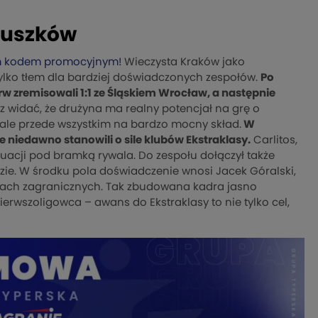
ruszków
 kodem promocyjnym!
Wieczysta Kraków jako
 tylko tłem dla bardziej doświadczonych zespołów.
Po
w zremisowali 1:1 ze Śląskiem Wrocław, a następnie
az widać, że drużyna ma realny potencjał na grę o
, ale przede wszystkim na bardzo mocny skład.
W
 niedawno stanowili o sile klubów Ekstraklasy.
Carlitos,
 sytuacji pod bramką rywala. Do zespołu dołączył także
odzie. W środku pola doświadczenie wnosi Jacek Góralski,
ubach zagranicznych. Tak zbudowana kadra jasno
ierwszoligowca – awans do Ekstraklasy to nie tylko cel,