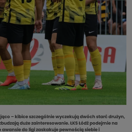
ująco – kibice szczególnie wyczekują dwóch starć drużyn,
wzbudzają duże zainteresowanie. ŁKS Łódź podejmie na
awansie do ligi zaskakuje pewnością siebie i