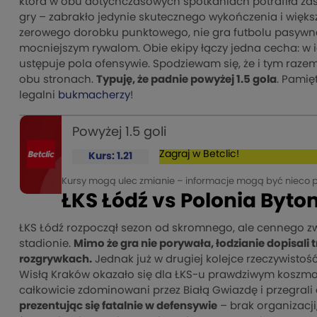
która w obu dotychczasowych spotkaniach potrafiła z
gry – zabrakło jedynie skutecznego wykończenia i więk
zerowego dorobku punktowego, nie gra futbolu pasywneg
mocniejszym rywalom. Obie ekipy łączy jedna cecha: w
ustępuje pola ofensywie. Spodziewam się, że i tym raz
obu stronach.
Typuję, że padnie powyżej 1.5 gola
. Pamię
legalni
bukmacherzy
!
Powyżej 1.5 goli
Zagraj w Betclic!
Kurs: 1.21
Kursy mogą ulec zmianie – informacje mogą być nieco 
ŁKS Łódź vs Polonia Byt
ŁKS Łódź rozpoczął sezon od skromnego, ale cennego z
stadionie.
Mimo że gra nie porywała, łodzianie dopisali
rozgrywkach.
Jednak już w drugiej kolejce rzeczywistoś
Wisłą Kraków okazało się dla ŁKS-u prawdziwym koszma
całkowicie zdominowani przez Białą Gwiazdę i przegrali 
prezentując się fatalnie w defensywie
– brak organizacji