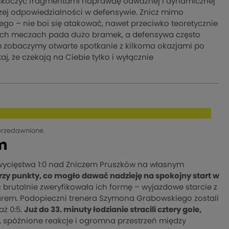
askoczyć fragmentami naprawdę odważnej i dynamicznej
szej odpowiedzialności w defensywie. Znicz mimo
o – nie boi się atakować, nawet przeciwko teoretycznie
 ich meczach pada dużo bramek, a defensywa często
em zobaczymy otwarte spotkanie z kilkoma okazjami po
taj, że czekają na Ciebie tylko i wyłącznie
przedawnione.
om
wycięstwa 1:0 nad Zniczem Pruszków na własnym
 trzy punkty, co mogło dawać nadzieję na spokojny start w
ć brutalnie zweryfikowała ich formę – wyjazdowe starcie z
rem. Podopieczni trenera Szymona Grabowskiego zostali
aż 0:5.
Już do 33. minuty łodzianie stracili cztery gole,
, spóźnione reakcje i ogromna przestrzeń między