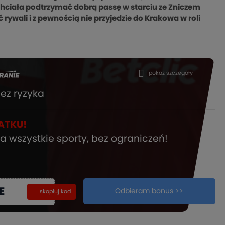
hciała podtrzymać dobrą passę w starciu ze Zniczem
rywali i z pewnością nie przyjedzie do Krakowa w roli
pokaż szczegóły
ez ryzyka
ATKU!
a wszystkie sporty, bez ograniczeń!
E
Odbieram bonus >>
kopiuj
skopiuj kod