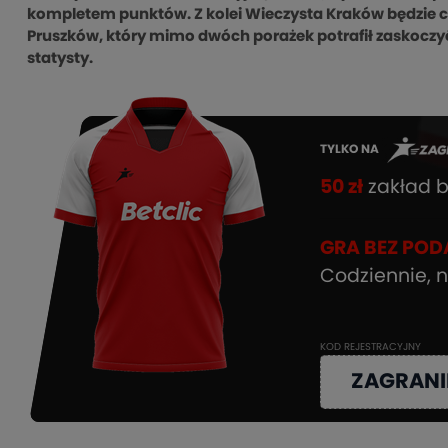
kompletem punktów. Z kolei Wieczysta Kraków będzie c
Pruszków, który mimo dwóch porażek potrafił zaskoczyć 
statysty.
TYLKO NA
50 zł
zakład b
GRA BEZ POD
Codziennie, n
KOD REJESTRACYJNY
ZAGRANI