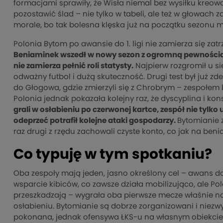
formacjami sprawiły, że Wisła niemal bez wysiłku kreowa
pozostawić ślad – nie tylko w tabeli, ale też w głowac
morale, bo tak bolesna klęska już na początku sezonu mo
Polonia Bytom po awansie do 1. ligi nie zamierza się z
Beniaminek wszedł w nowy sezon z ogromną pewnością s
nie zamierza pełnić roli statysty.
Najpierw rozgromił u si
odważny futbol i dużą skuteczność. Drugi test był już z
do Głogowa, gdzie zmierzyli się z Chrobrym – zespołem
Polonia jednak pokazała kolejny raz, że dyscyplina i kon
grali w osłabieniu po czerwonej kartce, zespół nie tyl
odeprzeć potrafił kolejne ataki gospodarzy.
Bytomianie 
raz drugi z rzędu zachowali czyste konto, co jak na ben
Co typuję w tym spotkaniu?
Oba zespoły mają jeden, jasno określony cel – awans do 
wsparcie kibiców, co zawsze działa mobilizująco, ale Po
przeszkadzają – wygrała oba pierwsze mecze właśnie na 
osłabieniu. Bytomianie są dobrze zorganizowani i niezwy
pokonana, jednak ofensywa ŁKS-u na własnym obiekci