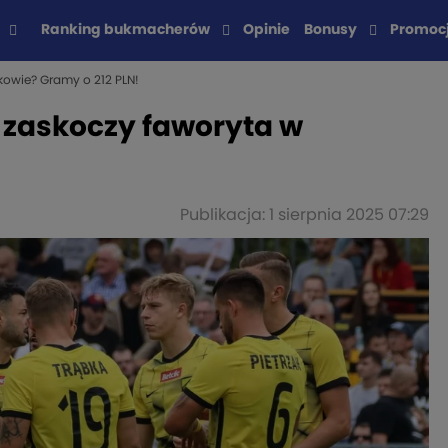
Ranking bukmacherów
Opinie
Bonusy
Promoc
akowie? Gramy o 212 PLN!
i zaskoczy faworyta w
Publikacja: 1 sierpnia 2025 07:29