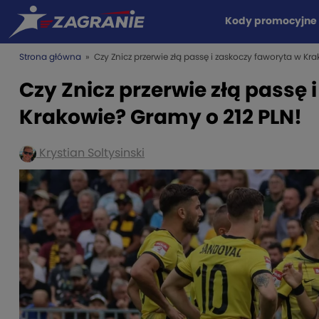
Kody promocyjne
Strona główna
» Czy Znicz przerwie złą passę i zaskoczy faworyta w Kr
Czy Znicz przerwie złą passę 
Krakowie? Gramy o 212 PLN!
Krystian Soltysinski