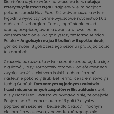
Siemieńca szybko wrócił na właściwe tory,
notując
cztery zwycięstwa z rzędu
. Najpierw w eliminacjach
pokonał serbski Novi Pazar 5:2 w dwumeczu, a w tym
tygodniu wywalczył cenne wyjazdowe zwycięstwo 1:0 z
duńskim Silkeborgiem. Teraz „Jaga” stanie przed
szansą przypieczętowania awansu w rewanżu na
własnym stadionie. Wciąż błyszczy też forma Afimico
Pululu –
Angolczyk ma już 5 trafień w 5 spotkaniach
,
goniąc swoje 18 goli z zeszłego sezonu i próbując pobić
ten dorobek.
Cracovia pokazała, że w tym sezonie trzeba będzie się z
nią liczyć. „Pasy” rozpoczęły rozgrywki od efektownego
zwycięstwa 4:1 z mistrzem Polski, Lechem Poznań,
następnie pokonały Bruk-Bet Termalicę i zremisowały z
Lechią Gdańsk.
Tym samym są jednym z zaledwie
trzech niepokonanych zespołów w Ekstraklasie
obok
Wisły Płock i Legii Warszawa. Wydawało się, że odejście
Benjamina Källmana – autora 18 goli i 7 asyst w
poprzednim sezonie – będzie dla Cracovii mocnym
ciosem. Fin w czerwcu, z powodu kończącego się