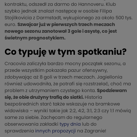
kontraktu, odszedł za darmo do Hannoveru. Klub
szybko jednak znalazł następcę w osobie Filipa
Stojilkovicia z Darmstadt, wykupionego za około 500 tys.
euro.
Szwajcar już w pierwszych trzech meczach
nowego sezonu zanotował 3 gole i asystę, co jest
świetnym prognostykiem.
Co typuję w tym spotkaniu?
Cracovia zaliczyła bardzo mocny początek sezonu, a
przede wszystkim pokazała pazur ofensywny,
zdobywając aż 8 goli w trzech meczach. Jagiellonia
również udowodniła, że potrafi się rozstrzelać, choć ma
problem z utrzymaniem czystego konta.
Spodziewam
się, że obie drużyny trafią do siatki.
Historia
bezpośrednich starć także wskazuje na bramkowe
widowiska – wyniki takie jak 2:2, 4:2, 3:1, 2:3 czy 1:1 mówią
same za siebie. Zachęcam do regularnego
obserwowania zakładki
typy dnia
lub do
sprawdzenia
innych propozycji
na Zagranie!