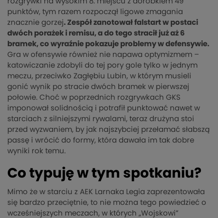
rozgrywki na wysokim 8. miejscu z dorobkiem 49
punktów, tym razem rozpoczął ligowe zmagania
znacznie gorzej
. Zespół zanotował falstart w postaci
dwóch porażek i remisu, a do tego stracił już aż 6
bramek, co wyraźnie pokazuje problemy w defensywie.
Gra w ofensywie również nie napawa optymizmem –
katowiczanie zdobyli do tej pory gole tylko w jednym
meczu, przeciwko Zagłębiu Lubin, w którym musieli
gonić wynik po stracie dwóch bramek w pierwszej
połowie. Choć w poprzednich rozgrywkach GKS
imponował solidnością i potrafił punktować nawet w
starciach z silniejszymi rywalami, teraz drużyna stoi
przed wyzwaniem, by jak najszybciej przełamać słabszą
passę i wrócić do formy, która dawała im tak dobre
wyniki rok temu.
Co typuję w tym spotkaniu?
Mimo że w starciu z AEK Larnaka Legia zaprezentowała
się bardzo przeciętnie, to nie można tego powiedzieć o
wcześniejszych meczach, w których „Wojskowi”