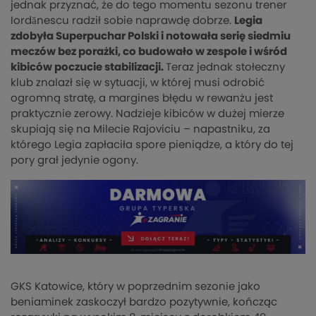
jednak przyznać, że do tego momentu sezonu trener
Iordănescu radził sobie naprawdę dobrze.
Legia
zdobyła Superpuchar Polski i notowała serię siedmiu
meczów bez porażki, co budowało w zespole i wśród
kibiców poczucie stabilizacji.
Teraz jednak stołeczny
klub znalazł się w sytuacji, w której musi odrobić
ogromną stratę, a margines błędu w rewanżu jest
praktycznie zerowy. Nadzieje kibiców w dużej mierze
skupiają się na Milecie Rajoviciu – napastniku, za
którego Legia zapłaciła spore pieniądze, a który do tej
pory grał jedynie ogony.
GKS Katowice, który w poprzednim sezonie jako
beniaminek zaskoczył bardzo pozytywnie, kończąc