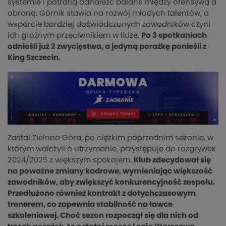
systemie i potrafią odnaleźć balans między ofensywą a
obroną. Górnik stawia na rozwój młodych talentów, a
wsparcie bardziej doświadczonych zawodników czyni
ich groźnym przeciwnikiem w lidze.
Po 3 spotkaniach
odnieśli już 2 zwycięstwa, a jedyną porażkę ponieśli z
King Szczecin.
Zastal Zielona Góra, po ciężkim poprzednim sezonie, w
którym walczyli o utrzymanie, przystępuje do rozgrywek
2024/2025 z większym spokojem.
Klub zdecydował się
na poważne zmiany kadrowe, wymieniając większość
zawodników, aby zwiększyć konkurencyjność zespołu.
Przedłużono również kontrakt z dotychczasowym
trenerem, co zapewnia stabilność na ławce
szkoleniowej. Choć sezon rozpoczął się dla nich od