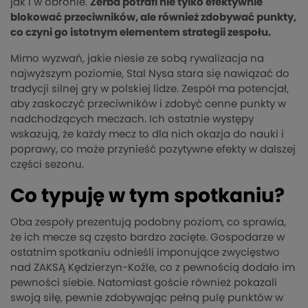
jak i w obronie.
Zerba potrafi nie tylko efektywnie
blokować przeciwników, ale również zdobywać punkty,
co czyni go istotnym elementem strategii zespołu.
Mimo wyzwań, jakie niesie ze sobą rywalizacja na
najwyższym poziomie, Stal Nysa stara się nawiązać do
tradycji silnej gry w polskiej lidze. Zespół ma potencjał,
aby zaskoczyć przeciwników i zdobyć cenne punkty w
nadchodzących meczach. Ich ostatnie występy
wskazują, że każdy mecz to dla nich okazja do nauki i
poprawy, co może przynieść pozytywne efekty w dalszej
części sezonu.
Co typuję w tym spotkaniu?
Oba zespoły prezentują podobny poziom, co sprawia,
że ich mecze są często bardzo zacięte. Gospodarze w
ostatnim spotkaniu odnieśli imponujące zwycięstwo
nad ZAKSĄ Kędzierzyn-Koźle, co z pewnością dodało im
pewności siebie. Natomiast goście również pokazali
swoją siłę, pewnie zdobywając pełną pulę punktów w