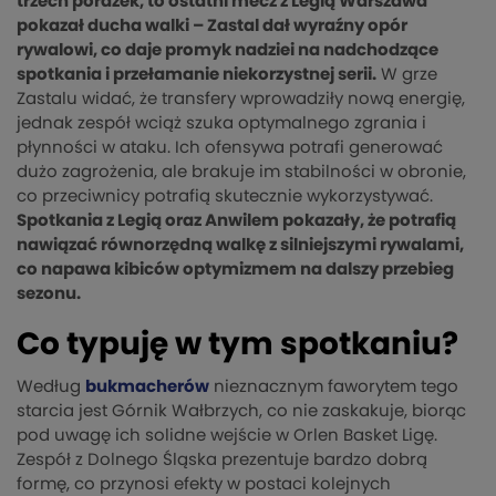
trzech porażek, to ostatni mecz z Legią Warszawa
pokazał ducha walki – Zastal dał wyraźny opór
rywalowi, co daje promyk nadziei na nadchodzące
spotkania i przełamanie niekorzystnej serii.
W grze
Zastalu widać, że transfery wprowadziły nową energię,
jednak zespół wciąż szuka optymalnego zgrania i
płynności w ataku. Ich ofensywa potrafi generować
dużo zagrożenia, ale brakuje im stabilności w obronie,
co przeciwnicy potrafią skutecznie wykorzystywać.
Spotkania z Legią oraz Anwilem pokazały, że potrafią
nawiązać równorzędną walkę z silniejszymi rywalami,
co napawa kibiców optymizmem na dalszy przebieg
sezonu.
Co typuję w tym spotkaniu?
Według
bukmacherów
nieznacznym faworytem tego
starcia jest Górnik Wałbrzych, co nie zaskakuje, biorąc
pod uwagę ich solidne wejście w Orlen Basket Ligę.
Zespół z Dolnego Śląska prezentuje bardzo dobrą
formę, co przynosi efekty w postaci kolejnych