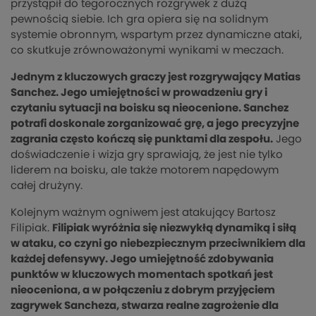
przystąpił do tegorocznych rozgrywek z dużą
pewnością siebie. Ich gra opiera się na solidnym
systemie obronnym, wspartym przez dynamiczne ataki,
co skutkuje zrównoważonymi wynikami w meczach.
Jednym z kluczowych graczy jest rozgrywający Matias
Sanchez. Jego umiejętności w prowadzeniu gry i
czytaniu sytuacji na boisku są nieocenione. Sanchez
potrafi doskonale zorganizować grę, a jego precyzyjne
zagrania często kończą się punktami dla zespołu.
Jego
doświadczenie i wizja gry sprawiają, że jest nie tylko
liderem na boisku, ale także motorem napędowym
całej drużyny.
Kolejnym ważnym ogniwem jest atakujący Bartosz
Filipiak.
Filipiak wyróżnia się niezwykłą dynamiką i siłą
w ataku, co czyni go niebezpiecznym przeciwnikiem dla
każdej defensywy. Jego umiejętność zdobywania
punktów w kluczowych momentach spotkań jest
nieoceniona, a w połączeniu z dobrym przyjęciem
zagrywek Sancheza, stwarza realne zagrożenie dla