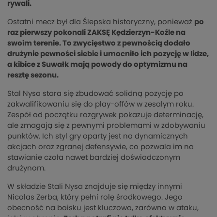
rywali.
Ostatni mecz był dla Ślepska historyczny, ponieważ
po
raz pierwszy pokonali ZAKSĘ Kędzierzyn-Koźle na
swoim terenie. To zwycięstwo z pewnością dodało
drużynie pewności siebie i umocniło ich pozycję w lidze,
a kibice z Suwałk mają powody do optymizmu na
resztę sezonu.
Stal Nysa stara się zbudować solidną pozycję po
zakwalifikowaniu się do play-offów w zesalym roku.
Zespół od początku rozgrywek pokazuje determinację,
ale zmagają się z pewnymi problemami w zdobywaniu
punktów. Ich styl gry oparty jest na dynamicznych
akcjach oraz zgranej defensywie, co pozwala im na
stawianie czoła nawet bardziej doświadczonym
drużynom.
W składzie Stali Nysa znajduje się między innymi
Nicolas Zerba, który pełni rolę środkowego. Jego
obecność na boisku jest kluczowa, zarówno w ataku,