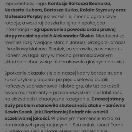
reprezentacyjnego.
Kontuzje Bartosza Bednorza,
Norberta Hubera, Bartosza Kurka, Rafała Szymury oraz
Mateusza Poręby
już wcześniej mocno ograniczyły
rotację, a wczoraj doszła kolejna niepokojąca
informacja –
zgrupowanie z powodu urazu prawej
stopy musiał opuścić Aleksander Śliwka
. Nieobecni są
również rozgrywający Marcin Janusz, Grzegorz Łomacz
i środkowy Mateusz Bieniek, co sprawiło, że w meczu z
Iranem wystąpiliśmy w mocno przemeblowanym
składzie – choć wciąż nie brakowało głośnych nazwisk.
Spotkanie okazało się dla naszej kadry bardzo trudne i
zakończyło się dopiero po pięciosetowej batalii.
Irańczycy zaprezentowali dobrą grę, ale też pokazali
swoje mankamenty – przede wszystkim niestabilność
na skrzydłach i chaotyczne rozegranie.
Z naszej strony
duży problem stanowiła skuteczność ataku – zarówno
Kewin Sasak, jak i Bartłomiej Bołądź nie wnieśli
oczekiwanej jakości.
W pewnym momencie to trójka
nominalnych przyjmujących – Semeniuk, Leon i Fornal
– wzięła na siebie ciężar ofensywy. Szczególnie