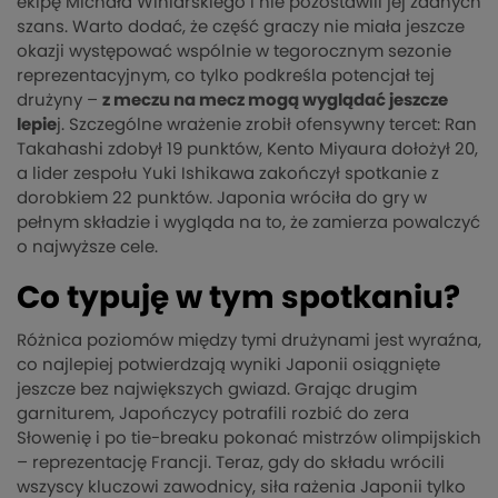
ekipę Michała Winiarskiego i nie pozostawili jej żadnych
szans. Warto dodać, że część graczy nie miała jeszcze
okazji występować wspólnie w tegorocznym sezonie
reprezentacyjnym, co tylko podkreśla potencjał tej
drużyny –
z meczu na mecz mogą wyglądać jeszcze
lepie
j. Szczególne wrażenie zrobił ofensywny tercet: Ran
Takahashi zdobył 19 punktów, Kento Miyaura dołożył 20,
a lider zespołu Yuki Ishikawa zakończył spotkanie z
dorobkiem 22 punktów. Japonia wróciła do gry w
pełnym składzie i wygląda na to, że zamierza powalczyć
o najwyższe cele.
Co typuję w tym spotkaniu?
Różnica poziomów między tymi drużynami jest wyraźna,
co najlepiej potwierdzają wyniki Japonii osiągnięte
jeszcze bez największych gwiazd. Grając drugim
garniturem, Japończycy potrafili rozbić do zera
Słowenię i po tie-breaku pokonać mistrzów olimpijskich
– reprezentację Francji. Teraz, gdy do składu wrócili
wszyscy kluczowi zawodnicy, siła rażenia Japonii tylko