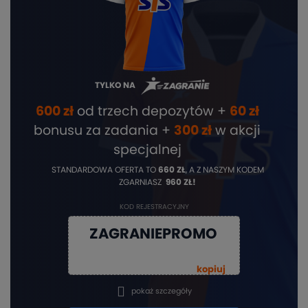
TYLKO NA
600 zł
od trzech depozytów +
60 zł
bonusu za zadania +
3
00 zł
w akcji
specjalnej
STANDARDOWA OFERTA TO
660 ZŁ
, A Z NASZYM KODEM
ZGARNIASZ
960 ZŁ!
KOD REJESTRACYJNY
ZAGRANIEPROMO
kopiuj
pokaż szczegóły