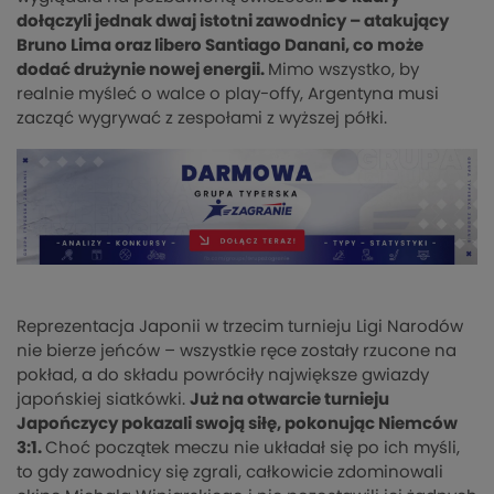
dołączyli jednak dwaj istotni zawodnicy – atakujący
Bruno Lima oraz libero Santiago Danani, co może
dodać drużynie nowej energii.
Mimo wszystko, by
realnie myśleć o walce o play-offy, Argentyna musi
zacząć wygrywać z zespołami z wyższej półki.
Reprezentacja Japonii w trzecim turnieju Ligi Narodów
nie bierze jeńców – wszystkie ręce zostały rzucone na
pokład, a do składu powróciły największe gwiazdy
japońskiej siatkówki.
Już na otwarcie turnieju
Japończycy pokazali swoją siłę, pokonując Niemców
3:1.
Choć początek meczu nie układał się po ich myśli,
to gdy zawodnicy się zgrali, całkowicie zdominowali