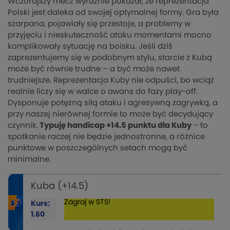
Wczorajszy mecz wyraźnie pokazał, że reprezentacja
Polski jest daleka od swojej optymalnej formy. Gra była
szarpana, pojawiały się przestoje, a problemy w
przyjęciu i nieskuteczność ataku momentami mocno
komplikowały sytuację na boisku. Jeśli dziś
zaprezentujemy się w podobnym stylu, starcie z Kubą
może być równie trudne – a być może nawet
trudniejsze. Reprezentacja Kuby nie odpuści, bo wciąż
realnie liczy się w walce o awans do fazy play-off.
Dysponuje potężną siłą ataku i agresywną zagrywką, a
przy naszej nierównej formie to może być decydujący
czynnik.
Typuję handicap +14.5 punktu dla Kuby
– to
spotkanie raczej nie będzie jednostronne, a różnice
punktowe w poszczególnych setach mogą być
minimalne.
Kuba (+14.5)
Zagraj w STS!
Kurs:
1.60