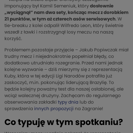
imponujący był Kamil Semeniuk, który
dosłownie
„wyciągnął” nam dwa sety, kończąc mecz z dorobkiem
21 punktów, w tym aż czterech asów serwisowych
. W
tie-breaku z kolei odpalił Wilfredo Leon, który świetnie
wszedł z ławki i rozstrzygnął losy meczu na naszą
korzyść.
Problemem pozostaje przyjęcie – Jakub Popiwczak miał
trudny mecz i niejednokrotnie popełniał błędy, co
dodatkowo utrudniało rozegranie. Przed nami jednak
kolejne wyzwanie – dziś mierzymy się z reprezentacją
Kuby, która w tej edycji Ligi Narodów potrafiła już
zaskoczyć, m.in. pokonując liderującą Brazylię. To
będzie kolejny poważny test dla naszej osłabionej, ale
wciąż walecznej drużyny. Zachęcam do regularnego
obserwowania zakładki
typy dnia
lub do
sprawdzenia
innych propozycji
na Zagranie!
Co typuję w tym spotkaniu?