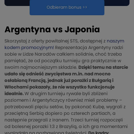
Odbieram bonus >>
Argentyna vs Japonia
Skorzystaj z oferty powitalnej STS, dostępnej z
naszym
kodem promocyjnym!
Reprezentacja Argentyny radzi
sobie w Lidze Narodów całkiem solidnie, choć trzeba
pamiętać, że od początku turnieju gra praktycznie w
swoim najmocniejszym składzie.
Dzięki temu na starcie
udało się odnieść zwycięstwa m.in. nad mocno
osłabioną Francją, jednak już porażki z Bułgarią i
Włochami pokazały, że nie wszystko funkcjonuje
idealnie.
W drugim turnieju rywale byli zbliżeni
poziomem i Argentyńczycy również mieli problemy –
potrzebowali pięciu setów, by pokonać Kubę, wygrali z
przeciętną Serbią dopiero po czterech partiach, a
następnie przegrali z Iranem. Trzeci turniej rozpoczęli
od bolesnej porażki 1:3 z Brazylią, a ich gra momentami
wyglądała na pozbawioną świeżości.
Do kadry