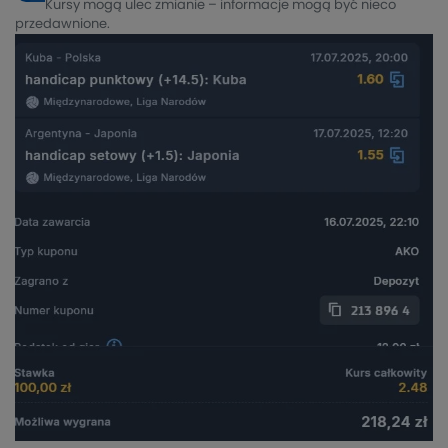
Kursy mogą ulec zmianie – informacje mogą być nieco
przedawnione.