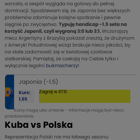
wzrosła, a zespół wygląda na gotowy do pełnej
dominacji. Spodziewam się, że Japonia bez większych
problemów zdominuje kolejne spotkanie i pewnie
sięgnie po zwycięstwo.
Typuję handicap -1.5 seta na
korzyść Japonii, czyli wygraną 3:0 lub 3:1.
Wczorajszy
mecz Argentyny z Brazylią pokazał zresztą, że drużynom
z Ameryki Południowej wciąż brakuje nieco jakości, by
na stałe zadomowić się w światowej czołówce
siatkarskiej. Pamiętaj, że czekają na Ciebie tylko i
wyłącznie legalni
bukmacherzy
!
Japonia (-1.5)
Zagraj w STS!
Kurs:
1.55
Kursy mogą ulec zmianie – informacje mogą być nieco
przedawnione.
Kuba vs Polska
Reprezentacja Polski nie ma łatwego sezonu