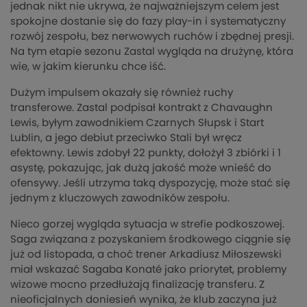
jednak nikt nie ukrywa, że najważniejszym celem jest
spokojne dostanie się do fazy play-in i systematyczny
rozwój zespołu, bez nerwowych ruchów i zbędnej presji.
Na tym etapie sezonu Zastal wygląda na drużynę, która
wie, w jakim kierunku chce iść.
Dużym impulsem okazały się również ruchy
transferowe. Zastal podpisał kontrakt z Chavaughn
Lewis, byłym zawodnikiem Czarnych Słupsk i Start
Lublin, a jego debiut przeciwko Stali był wręcz
efektowny. Lewis zdobył 22 punkty, dołożył 3 zbiórki i 1
asystę, pokazując, jak dużą jakość może wnieść do
ofensywy. Jeśli utrzyma taką dyspozycję, może stać się
jednym z kluczowych zawodników zespołu.
Nieco gorzej wygląda sytuacja w strefie podkoszowej.
Saga związana z pozyskaniem środkowego ciągnie się
już od listopada, a choć trener Arkadiusz Miłoszewski
miał wskazać Sagaba Konaté jako priorytet, problemy
wizowe mocno przedłużają finalizację transferu. Z
nieoficjalnych doniesień wynika, że klub zaczyna już