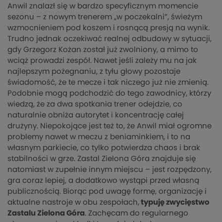
Anwil znalazł się w bardzo specyficznym momencie
sezonu – z nowym trenerem „w poczekalni”, świeżym
wzmocnieniem pod koszem i rosnącą presją na wynik.
Trudno jednak oczekiwać realnej odbudowy w sytuacji,
gdy Grzegorz Kożan został już zwolniony, a mimo to
wciąż prowadzi zespół. Nawet jeśli zależy mu na jak
najlepszym pożegnaniu, z tyłu głowy pozostaje
świadomość, że te mecze i tak niczego już nie zmienią.
Podobnie mogą podchodzić do tego zawodnicy, którzy
wiedzą, że za dwa spotkania trener odejdzie, co
naturalnie obniża autorytet i koncentrację całej
drużyny. Niepokojące jest też to, że Anwil miał ogromne
problemy nawet w meczu z beniaminkiem, i to na
własnym parkiecie, co tylko potwierdza chaos i brak
stabilności w grze. Zastal Zielona Góra znajduje się
natomiast w zupełnie innym miejscu – jest rozpędzony,
gra coraz lepiej, a dodatkowo wystąpi przed własną
publicznością. Biorąc pod uwagę formę, organizację i
aktualne nastroje w obu zespołach,
typuję zwycięstwo
Zastalu Zielona Góra
. Zachęcam do regularnego