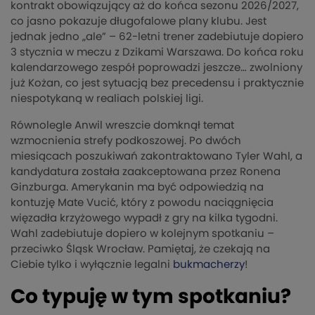
kontrakt obowiązujący aż do końca sezonu 2026/2027,
co jasno pokazuje długofalowe plany klubu. Jest
jednak jedno „ale” – 62-letni trener zadebiutuje dopiero
3 stycznia w meczu z Dzikami Warszawa. Do końca roku
kalendarzowego zespół poprowadzi jeszcze… zwolniony
już Kożan, co jest sytuacją bez precedensu i praktycznie
niespotykaną w realiach polskiej ligi.
Równolegle Anwil wreszcie domknął temat
wzmocnienia strefy podkoszowej. Po dwóch
miesiącach poszukiwań zakontraktowano Tyler Wahl, a
kandydatura została zaakceptowana przez Ronena
Ginzburga. Amerykanin ma być odpowiedzią na
kontuzję Mate Vucić, który z powodu naciągnięcia
więzadła krzyżowego wypadł z gry na kilka tygodni.
Wahl zadebiutuje dopiero w kolejnym spotkaniu –
przeciwko Śląsk Wrocław. Pamiętaj, że czekają na
Ciebie tylko i wyłącznie legalni
bukmacherzy
!
Co typuję w tym spotkaniu?