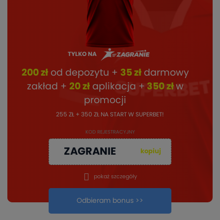
TYLKO NA
200 zł
od depozytu +
35 zł
darmowy
zakład +
20 zł
aplikacja +
350 zł
w
promocji
255 ZŁ + 350 ZŁ NA START W SUPERBET!
KOD REJESTRACYJNY
ZAGRANIE
kopiuj
pokaż szczegóły
Odbieram bonus >>