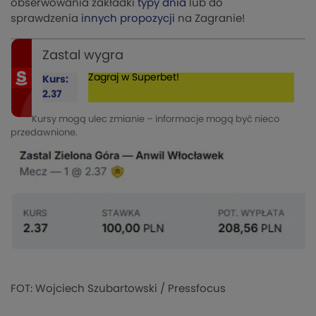
obserwowania zakładki
typy dnia
lub do
sprawdzenia
innych propozycji
na Zagranie!
Zastal wygra
Zagraj w Superbet!
Kurs:
2.37
Kursy mogą ulec zmianie – informacje mogą być nieco
przedawnione.
FOT: Wojciech Szubartowski / Pressfocus