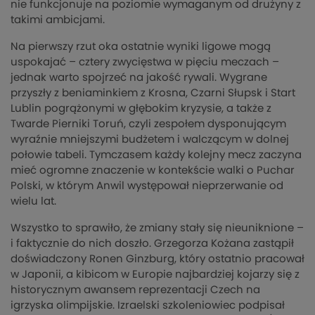
nie funkcjonuje na poziomie wymaganym od drużyny z
takimi ambicjami.
Na pierwszy rzut oka ostatnie wyniki ligowe mogą
uspokajać – cztery zwycięstwa w pięciu meczach –
jednak warto spojrzeć na jakość rywali. Wygrane
przyszły z beniaminkiem z Krosna, Czarni Słupsk i Start
Lublin pogrążonymi w głębokim kryzysie, a także z
Twarde Pierniki Toruń, czyli zespołem dysponującym
wyraźnie mniejszymi budżetem i walczącym w dolnej
połowie tabeli. Tymczasem każdy kolejny mecz zaczyna
mieć ogromne znaczenie w kontekście walki o Puchar
Polski, w którym Anwil występował nieprzerwanie od
wielu lat.
Wszystko to sprawiło, że zmiany stały się nieuniknione –
i faktycznie do nich doszło. Grzegorza Kożana zastąpił
doświadczony Ronen Ginzburg, który ostatnio pracował
w Japonii, a kibicom w Europie najbardziej kojarzy się z
historycznym awansem reprezentacji Czech na
igrzyska olimpijskie. Izraelski szkoleniowiec podpisał