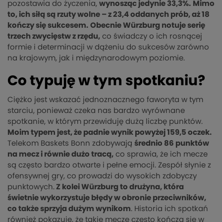
pozostawia do życzenia,
wynosząc jedynie 33,3%.
Mimo
to, ich siłą są rzuty wolne – z 23,4 oddanych prób, aż 18
kończy się sukcesem.
Obecnie Würzburg notuje serię
trzech zwycięstw z rzędu,
co świadczy o ich rosnącej
formie i determinacji w dążeniu do sukcesów zarówno
na krajowym, jak i międzynarodowym poziomie.
Co typuję w tym spotkaniu?
Ciężko jest wskazać jednoznacznego faworyta w tym
starciu, ponieważ czeka nas bardzo wyrównane
spotkanie, w którym przewiduję dużą liczbę punktów.
Moim typem jest, że padnie wynik powyżej 159,5 oczek.
Telekom Baskets Bonn zdobywają
średnio 86 punktów
na mecz i równie dużo tracą,
co sprawia, że ich mecze
są często bardzo otwarte i pełne emocji. Zespół słynie z
ofensywnej gry, co prowadzi do wysokich zdobyczy
punktowych.
Z kolei Würzburg to drużyna, która
świetnie wykorzystuje błędy w obronie przeciwników,
co także sprzyja dużym wynikom
. Historia ich spotkań
również pokazuje, że takie mecze często kończą się w