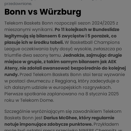
przedawnione.
Bonn vs Würzburg
Telekom Baskets Bonn rozpoczęli sezon 2024/2025 z
mieszanymi wynikami.
Po 11 kolejkach w Bundeslidze
legitymują się bilansem 6 zwycięstw i 5 porażek, co
plasuje ich w środku tabeli.
W Basketball Champions
League oczekiwania były dosyć wysokie, zwłaszcza po
triumfie dwa sezony temu.
Jednakże, zajmując drugie
miejsce w grupie, z takim samym bilansem jak AEK
Ateny, nie zdołali awansować bezpośrednio do kolejnej
rundy.
Przed Telekom Baskets Bonn stoi teraz wyzwanie
w postaci dwumeczu z Reggianą, który zadecyduje o
ich dalszym udziale w europejskich rozgrywkach.
Pierwsze spotkanie zaplanowano na 8 stycznia 2025
roku w Telekom Dome.
Szczególnie wyróżniającym się zawodnikiem Telekom
Baskets Bonn jest
Darius McGhee, który regularnie
notuje imponujące zdobycze punktowe.
Przykładem
może być ostatni mecz przeciwko NINERS Chemnitz, w