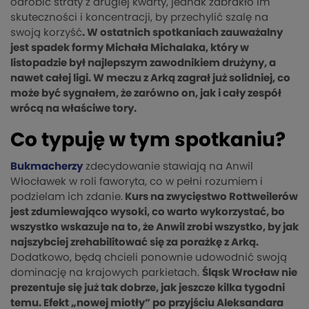
odrobić straty z drugiej kwarty, jednak zabrakło im
skuteczności i koncentracji, by przechylić szalę na
swoją korzyść
. W ostatnich spotkaniach zauważalny
jest spadek formy Michała Michalaka, który w
listopadzie był najlepszym zawodnikiem drużyny, a
nawet całej ligi. W meczu z Arką zagrał już solidniej, co
może być sygnałem, że zarówno on, jak i cały zespół
wrócą na właściwe tory.
Co typuję w tym spotkaniu?
Bukmacherzy
zdecydowanie stawiają na Anwil
Włocławek w roli faworyta, co w pełni rozumiem i
podzielam ich zdanie.
Kurs na zwycięstwo Rottweilerów
jest zdumiewająco wysoki, co warto wykorzystać, bo
wszystko wskazuje na to, że Anwil zrobi wszystko, by jak
najszybciej zrehabilitować się za porażkę z Arką.
Dodatkowo, będą chcieli ponownie udowodnić swoją
dominację na krajowych parkietach.
Śląsk Wrocław nie
prezentuje się już tak dobrze, jak jeszcze kilka tygodni
temu. Efekt „nowej miotły” po przyjściu Aleksandara