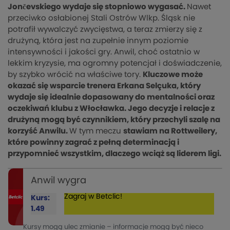
Jončevskiego wydaje się stopniowo wygasać.
Nawet
przeciwko osłabionej Stali Ostrów Wlkp. Śląsk nie
potrafił wywalczyć zwycięstwa, a teraz zmierzy się z
drużyną, która jest na zupełnie innym poziomie
intensywności i jakości gry. Anwil, choć ostatnio w
lekkim kryzysie, ma ogromny potencjał i doświadczenie,
by szybko wrócić na właściwe tory.
Kluczowe może
okazać się wsparcie trenera Erkana Selçuka, który
wydaje się idealnie dopasowany do mentalności oraz
oczekiwań klubu z Włocławka. Jego decyzje i relacje z
drużyną mogą być czynnikiem, który przechyli szalę na
korzyść Anwilu.
W tym meczu
stawiam na Rottweilery,
które powinny zagrać z pełną determinacją i
przypomnieć wszystkim, dlaczego wciąż są liderem ligi.
Anwil wygra
Zagraj w Betclic!
Kurs:
1.49
Kursy mogą ulec zmianie – informacje mogą być nieco