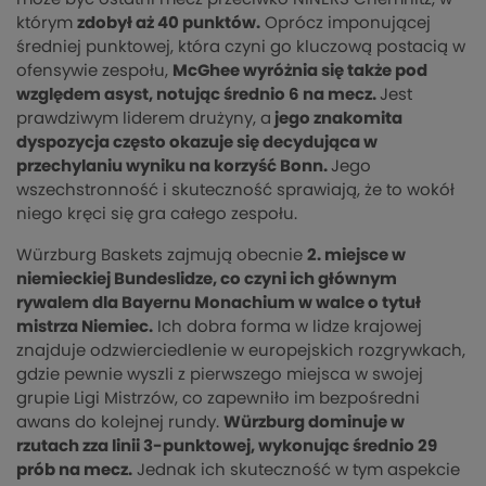
którym
zdobył aż 40 punktów.
Oprócz imponującej
średniej punktowej, która czyni go kluczową postacią w
ofensywie zespołu,
McGhee wyróżnia się także pod
względem asyst, notując średnio 6 na mecz.
Jest
prawdziwym liderem drużyny, a
jego znakomita
dyspozycja często okazuje się decydująca w
przechylaniu wyniku na korzyść Bonn.
Jego
wszechstronność i skuteczność sprawiają, że to wokół
niego kręci się gra całego zespołu.
Würzburg Baskets zajmują obecnie
2. miejsce w
niemieckiej Bundeslidze, co czyni ich głównym
rywalem dla Bayernu Monachium w walce o tytuł
mistrza Niemiec.
Ich dobra forma w lidze krajowej
znajduje odzwierciedlenie w europejskich rozgrywkach,
gdzie pewnie wyszli z pierwszego miejsca w swojej
grupie Ligi Mistrzów, co zapewniło im bezpośredni
awans do kolejnej rundy.
Würzburg dominuje w
rzutach zza linii 3-punktowej, wykonując średnio 29
prób na mecz.
Jednak ich skuteczność w tym aspekcie