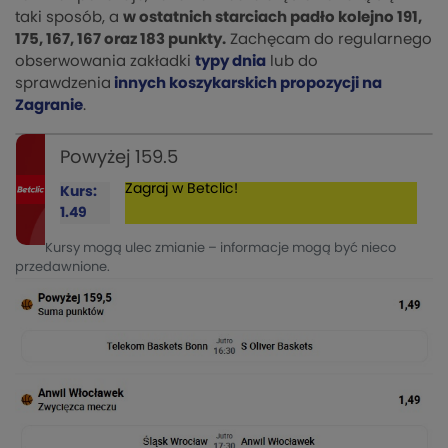
taki sposób, a
w ostatnich starciach padło kolejno 191,
175, 167, 167 oraz 183 punkty.
Zachęcam do regularnego
obserwowania zakładki
typy dnia
lub do
sprawdzenia
innych koszykarskich propozycji na
Zagranie
.
Powyżej 159.5
Zagraj w Betclic!
Kurs:
1.49
Kursy mogą ulec zmianie – informacje mogą być nieco
przedawnione.