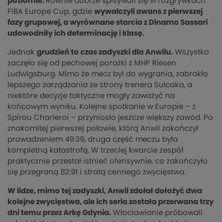
poziomie.
Równie dobrze spisywali się w rozgrywkach
FIBA Europe Cup, gdzie
wywalczyli awans z pierwszej
fazy grupowej, a wyrównane starcia z Dinamo Sassari
udowodniły ich determinację i klasę.
Jednak
grudzień to czas zadyszki dla Anwilu.
Wszystko
zaczęło się od pechowej porażki z MHP Riesen
Ludwigsburg. Mimo że mecz był do wygrania, zabrakło
lepszego zarządzania ze strony trenera Sulcaka, a
niektóre decyzje taktyczne mogły zaważyć na
końcowym wyniku. Kolejne spotkanie w Europie – z
Spirou Charleroi – przyniosło jeszcze większy zawód. Po
znakomitej pierwszej połowie, którą Anwil zakończył
prowadzeniem 49:39, druga część meczu była
kompletną katastrofą. W trzeciej kwarcie zespół
praktycznie przestał istnieć ofensywnie, co zakończyło
się przegraną 82:91 i stratą cennego zwycięstwa.
W lidze, mimo tej zadyszki, Anwil zdołał dołożyć dwa
kolejne zwycięstwa, ale ich seria została przerwana trzy
dni temu przez Arkę Gdynia.
Włocławianie próbowali