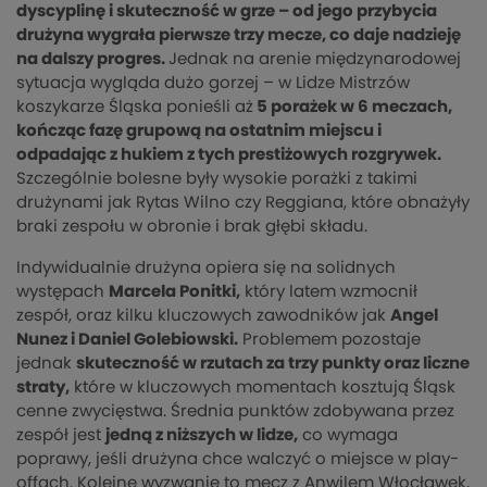
dyscyplinę i skuteczność w grze – od jego przybycia
drużyna wygrała pierwsze trzy mecze, co daje nadzieję
na dalszy progres.
Jednak na arenie międzynarodowej
sytuacja wygląda dużo gorzej – w Lidze Mistrzów
koszykarze Śląska ponieśli aż
5 porażek w 6 meczach,
kończąc fazę grupową na ostatnim miejscu i
odpadając z hukiem z tych prestiżowych rozgrywek.
Szczególnie bolesne były wysokie porażki z takimi
drużynami jak Rytas Wilno czy Reggiana, które obnażyły
braki zespołu w obronie i brak głębi składu.
Indywidualnie drużyna opiera się na solidnych
występach
Marcela Ponitki,
który latem wzmocnił
zespół, oraz kilku kluczowych zawodników jak
Angel
Nunez i Daniel Golebiowski.
Problemem pozostaje
jednak
skuteczność w rzutach za trzy punkty oraz liczne
straty,
które w kluczowych momentach kosztują Śląsk
cenne zwycięstwa. Średnia punktów zdobywana przez
zespół jest
jedną z niższych w lidze,
co wymaga
poprawy, jeśli drużyna chce walczyć o miejsce w play-
offach. Kolejne wyzwanie to mecz z Anwilem Włocławek,