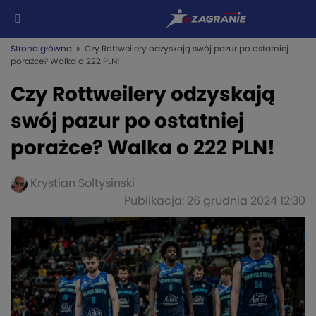
Strona główna
» Czy Rottweilery odzyskają swój pazur po ostatniej
porażce? Walka o 222 PLN!
Czy Rottweilery odzyskają
swój pazur po ostatniej
porażce? Walka o 222 PLN!
Krystian Soltysinski
Publikacja: 26 grudnia 2024 12:30