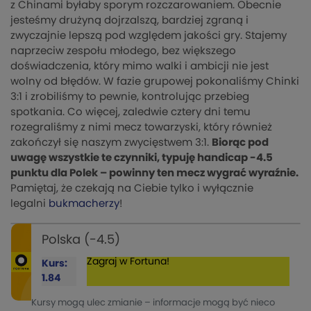
z Chinami byłaby sporym rozczarowaniem. Obecnie
jesteśmy drużyną dojrzalszą, bardziej zgraną i
zwyczajnie lepszą pod względem jakości gry. Stajemy
naprzeciw zespołu młodego, bez większego
doświadczenia, który mimo walki i ambicji nie jest
wolny od błędów. W fazie grupowej pokonaliśmy Chinki
3:1 i zrobiliśmy to pewnie, kontrolując przebieg
spotkania. Co więcej, zaledwie cztery dni temu
rozegraliśmy z nimi mecz towarzyski, który również
zakończył się naszym zwycięstwem 3:1.
Biorąc pod
uwagę wszystkie te czynniki, typuję handicap -4.5
punktu dla Polek – powinny ten mecz wygrać wyraźnie.
Pamiętaj, że czekają na Ciebie tylko i wyłącznie
legalni
bukmacherzy
!
Polska (-4.5)
Zagraj w Fortuna!
Kurs:
1.84
Kursy mogą ulec zmianie – informacje mogą być nieco