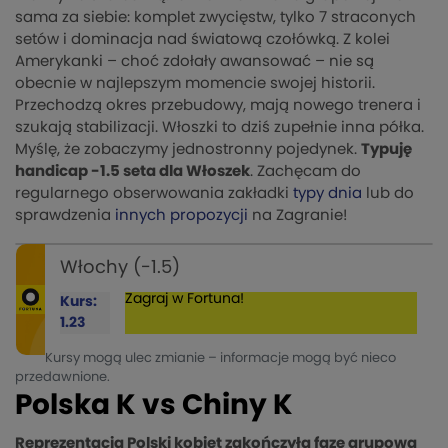
sama za siebie: komplet zwycięstw, tylko 7 straconych
setów i dominacja nad światową czołówką. Z kolei
Amerykanki – choć zdołały awansować – nie są
obecnie w najlepszym momencie swojej historii.
Przechodzą okres przebudowy, mają nowego trenera i
szukają stabilizacji. Włoszki to dziś zupełnie inna półka.
Myślę, że zobaczymy jednostronny pojedynek.
Typuję
handicap -1.5 seta dla Włoszek
. Zachęcam do
regularnego obserwowania zakładki
typy dnia
lub do
sprawdzenia
innych propozycji
na Zagranie!
Włochy (-1.5)
Zagraj w Fortuna!
Kurs:
1.23
Kursy mogą ulec zmianie – informacje mogą być nieco
przedawnione.
Polska K vs Chiny K
Reprezentacja Polski kobiet zakończyła fazę grupową