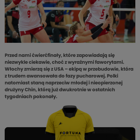
Przed nami ćwierćfinały, które zapowiadają się
niezwykle ciekawie, choć z wyraźnymi faworytami.
Włochy zmierzą się z USA – ekipą w przebudowie, która
z trudem awansowała do fazy pucharowej. Polki
natomiast staną naprzeciw młodej i nieopierzonej
drużyny Chin, którą już dwukrotnie w ostatnich
tygodniach pokonały.