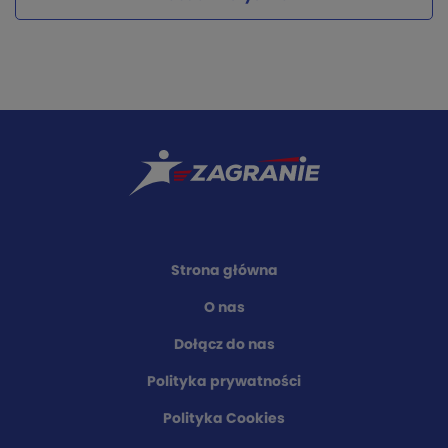
Strona główna
O nas
Dołącz do nas
Polityka prywatności
Polityka Cookies