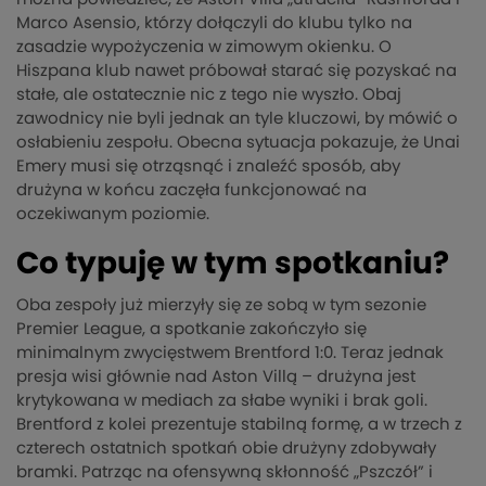
Marco Asensio, którzy dołączyli do klubu tylko na
zasadzie wypożyczenia w zimowym okienku. O
Hiszpana klub nawet próbował starać się pozyskać na
stałe, ale ostatecznie nic z tego nie wyszło. Obaj
zawodnicy nie byli jednak an tyle kluczowi, by mówić o
osłabieniu zespołu. Obecna sytuacja pokazuje, że Unai
Emery musi się otrząsnąć i znaleźć sposób, aby
drużyna w końcu zaczęła funkcjonować na
oczekiwanym poziomie.
Co typuję w tym spotkaniu?
Oba zespoły już mierzyły się ze sobą w tym sezonie
Premier League, a spotkanie zakończyło się
minimalnym zwycięstwem Brentford 1:0. Teraz jednak
presja wisi głównie nad Aston Villą – drużyna jest
krytykowana w mediach za słabe wyniki i brak goli.
Brentford z kolei prezentuje stabilną formę, a w trzech z
czterech ostatnich spotkań obie drużyny zdobywały
bramki. Patrząc na ofensywną skłonność „Pszczół” i