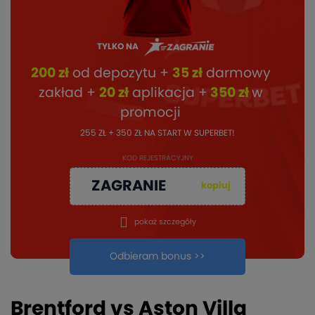
TYLKO NA
200 zł
od depozytu +
35 zł
darmowy
zakład +
20 zł
aplikacja +
350 zł
w
promocji
255 ZŁ + 350 ZŁ NA START W SUPERBET!
KOD REJESTRACYJNY
ZAGRANIE
kopiuj
pokaż szczegóły
Odbieram bonus >>
Brentford vs Aston Villa