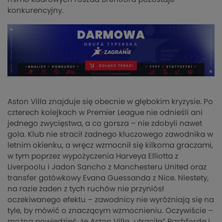
konkurencyjny.
Aston Villa znajduje się obecnie w głębokim kryzysie. Po
czterech kolejkach w Premier League nie odnieśli ani
jednego zwycięstwa, a co gorsza – nie zdobyli nawet
gola. Klub nie stracił żadnego kluczowego zawodnika w
letnim okienku, a wręcz wzmocnił się kilkoma graczami,
w tym poprzez wypożyczenia Harveya Elliotta z
Liverpoolu i Jadon Sancho z Manchesteru United oraz
transfer gotówkowy Evana Guessanda z Nice. Niestety,
na razie żaden z tych ruchów nie przyniósł
oczekiwanego efektu – zawodnicy nie wyróżniają się na
tyle, by mówić o znaczącym wzmocnieniu. Oczywiście –
można powiedzieć, że Aston Villa „utraciła” Rashforda i