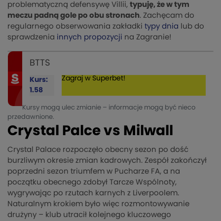
problematyczną defensywę Villii,
typuję, że w tym
meczu padną gole po obu stronach
. Zachęcam do
regularnego obserwowania zakładki
typy dnia
lub do
sprawdzenia
innych propozycji
na Zagranie!
BTTS
Zagraj w Superbet!
Kurs:
1.58
Kursy mogą ulec zmianie – informacje mogą być nieco
przedawnione.
Crystal Palce vs Milwall
Crystal Palace rozpoczęło obecny sezon po dość
burzliwym okresie zmian kadrowych. Zespół zakończył
poprzedni sezon triumfem w Pucharze FA, a na
początku obecnego zdobył Tarcze Wspólnoty,
wygrywając po rzutach karnych z Liverpoolem.
Naturalnym krokiem było więc rozmontowywanie
drużyny – klub utracił kolejnego kluczowego