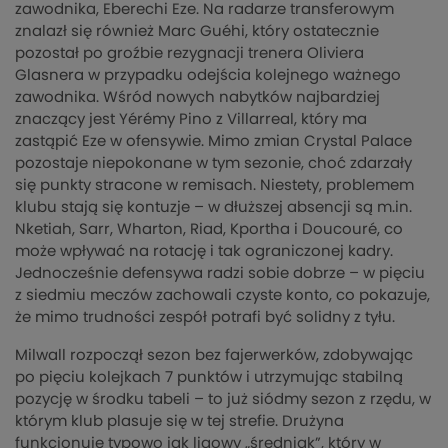
zawodnika, Eberechi Eze. Na radarze transferowym
znalazł się również Marc Guéhi, który ostatecznie
pozostał po groźbie rezygnacji trenera Oliviera
Glasnera w przypadku odejścia kolejnego ważnego
zawodnika. Wśród nowych nabytków najbardziej
znaczący jest Yérémy Pino z Villarreal, który ma
zastąpić Eze w ofensywie. Mimo zmian Crystal Palace
pozostaje niepokonane w tym sezonie, choć zdarzały
się punkty stracone w remisach. Niestety, problemem
klubu stają się kontuzje – w dłuższej absencji są m.in.
Nketiah, Sarr, Wharton, Riad, Kportha i Doucouré, co
może wpływać na rotację i tak ograniczonej kadry.
Jednocześnie defensywa radzi sobie dobrze – w pięciu
z siedmiu meczów zachowali czyste konto, co pokazuje,
że mimo trudności zespół potrafi być solidny z tyłu.
Milwall rozpoczął sezon bez fajerwerków, zdobywając
po pięciu kolejkach 7 punktów i utrzymując stabilną
pozycję w środku tabeli – to już siódmy sezon z rzędu, w
którym klub plasuje się w tej strefie. Drużyna
funkcjonuje typowo jak ligowy „średniak”, który w