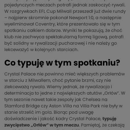
pojedynczych meczach potrafi jednak zaskoczyć rywali.
W rozgrywkach EFL Cup Milwall przeszedł już dwie rundy
– najpierw skromnie pokonał Newport 1:0, a następnie
wyeliminował Coventry, które prezentowało się w tym
spotkaniu całkiem dobrze. Wyniki te pokazują, że choć
klub nie zachwyca spektakularną formą ligową, potrafi
być solidny w rywalizacji pucharowej i nie należy go
lekceważyć w kolejnych starciach.
Co typuję w tym spotkaniu?
Crystal Palace nie powinno mieć większych problemów
w starciu z Milwallem, choć pytanie brzmi, czy nie
zlekceważą rywala. Wiemy jednak, że rywalizacja i
determinacja to jedne z największych atutów „Orłów”. W
tym sezonie nawet takie zespoły jak Chelsea na
Stamford Bridge czy Aston Villa na Villa Park nie były w
stanie strzelić im gola. Biorąc pod uwagę
doświadczenie i jakość kadry Crystal Palace,
typuję
zwycięstwo „Orłów” w tym meczu
. Pamiętaj, że czekają