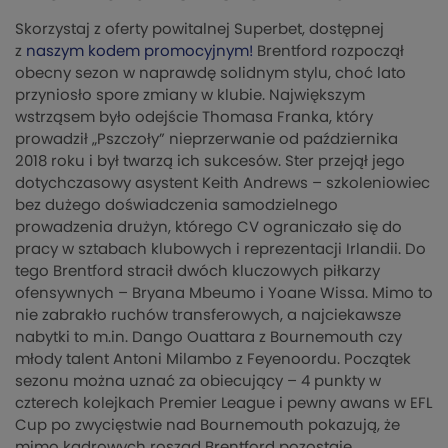
Skorzystaj z oferty powitalnej Superbet, dostępnej
z
naszym kodem promocyjnym!
Brentford rozpoczął
obecny sezon w naprawdę solidnym stylu, choć lato
przyniosło spore zmiany w klubie. Największym
wstrząsem było odejście Thomasa Franka, który
prowadził „Pszczoły” nieprzerwanie od października
2018 roku i był twarzą ich sukcesów. Ster przejął jego
dotychczasowy asystent Keith Andrews – szkoleniowiec
bez dużego doświadczenia samodzielnego
prowadzenia drużyn, którego CV ograniczało się do
pracy w sztabach klubowych i reprezentacji Irlandii. Do
tego Brentford stracił dwóch kluczowych piłkarzy
ofensywnych – Bryana Mbeumo i Yoane Wissa. Mimo to
nie zabrakło ruchów transferowych, a najciekawsze
nabytki to m.in. Dango Ouattara z Bournemouth czy
młody talent Antoni Milambo z Feyenoordu. Początek
sezonu można uznać za obiecujący – 4 punkty w
czterech kolejkach Premier League i pewny awans w EFL
Cup po zwycięstwie nad Bournemouth pokazują, że
mimo kadrowych roszad Brentford pozostaje