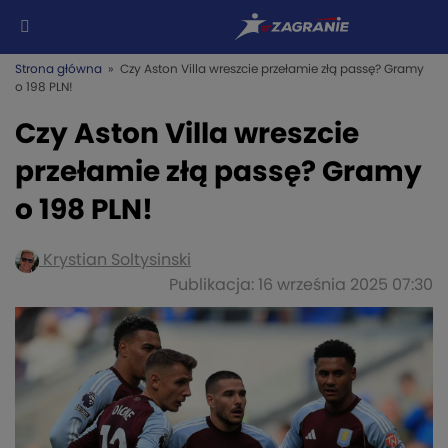
Strona główna
» Czy Aston Villa wreszcie przełamie złą passę? Gramy
o 198 PLN!
Czy Aston Villa wreszcie
przełamie złą passę? Gramy
o 198 PLN!
Krystian Soltysinski
Publikacja: 16 września 2025 07:30