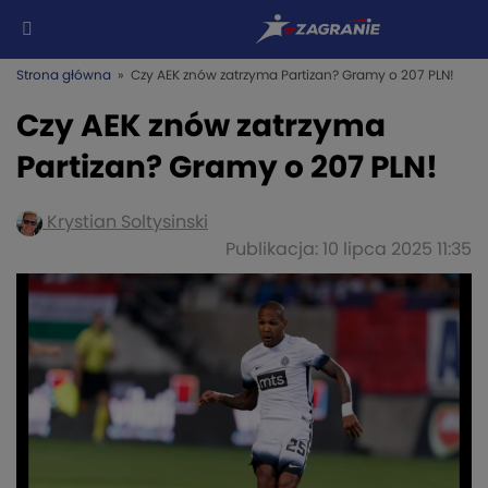
Strona główna
» Czy AEK znów zatrzyma Partizan? Gramy o 207 PLN!
Czy AEK znów zatrzyma
Partizan? Gramy o 207 PLN!
Krystian Soltysinski
Publikacja: 10 lipca 2025 11:35