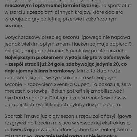
meczowym i optymalnej formie fizycznej.
To spory atut
w starciu z zespołami z innych krajów, które dopiero
wracają do gry po letniej przerwie i zakończonym
sezonie.
Dotychczasowy przebieg sezonu ligowego nie napawa
jednak wielkim optymizmem. Häcken zajmuje dopiero 9.
miejsce, mając na koncie 18 punktów po 14 meczach.
Największym problemem wydaje się gra w defensywie
– zespół stracił już 24 gole, zdobywając jedynie 20, co
daje ujemny bilans bramkowy.
Mimo to klub może
pochwalić się pierwszym sukcesem w trwającym
sezonie – zdobyciem Svenska Cupen. To pokazuje, że w
meczach o stawkę Häcken potrafi się zmobilizować i
być bardzo groźny. Dlatego lekceważenie Szwedów w
europejskich kwalifikacjach byłoby dużym błędem.
Spartak Trnava już piąty sezon z rzędu zakończył ligowe
rozgrywki na trzecim miejscu w słowackiej ekstraklasie,
potwierdzając swoją solidność, choć bez realnej walki o
mistrzostwo.
Znacznie lepiej radzą sobie jednak w