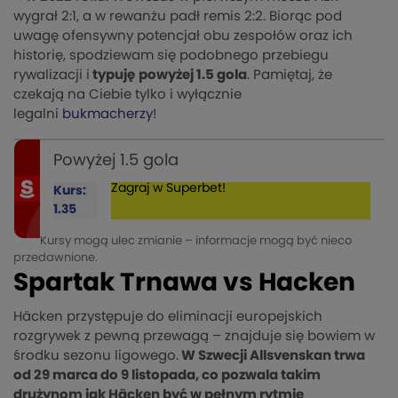
wygrał 2:1, a w rewanżu padł remis 2:2. Biorąc pod
uwagę ofensywny potencjał obu zespołów oraz ich
historię, spodziewam się podobnego przebiegu
rywalizacji i
typuję
powyżej 1.5 gola
. Pamiętaj, że
czekają na Ciebie tylko i wyłącznie
legalni
bukmacherzy
!
Powyżej 1.5 gola
Zagraj w Superbet!
Kurs:
1.35
Kursy mogą ulec zmianie – informacje mogą być nieco
przedawnione.
Spartak Trnawa vs Hacken
Häcken przystępuje do eliminacji europejskich
rozgrywek z pewną przewagą – znajduje się bowiem w
środku sezonu ligowego.
W Szwecji Allsvenskan trwa
od 29 marca do 9 listopada, co pozwala takim
drużynom jak Häcken być w pełnym rytmie