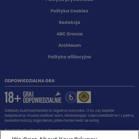
Polityka Cookies
Redakcja
ABC Gracza
Archiwum
Polityka afiliacyjna
ODPOWIEDZIALNA GRA
Zakłady bukmacherskie to legalna rozrywka. O to, czy będzie
bezpieczna, musisz zadbać sam, obstawiając odpowiedzialnie i z pełną
świadomością zagrożenia, jakie może nieść ze sobą.
Dowiedz się więcej o odpowiedzialnej grze.