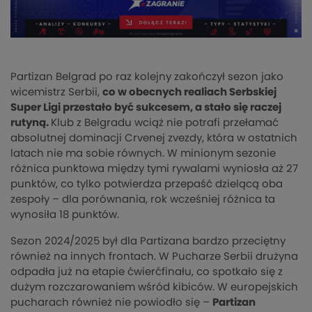
Partizan Belgrad po raz kolejny zakończył sezon jako
wicemistrz Serbii,
co w obecnych realiach Serbskiej
Super Ligi przestało być sukcesem, a stało się raczej
rutyną.
Klub z Belgradu wciąż nie potrafi przełamać
absolutnej dominacji Crvenej zvezdy, która w ostatnich
latach nie ma sobie równych. W minionym sezonie
różnica punktowa między tymi rywalami wyniosła aż 27
punktów, co tylko potwierdza przepaść dzielącą oba
zespoły – dla porównania, rok wcześniej różnica ta
wynosiła 18 punktów.
Sezon 2024/2025 był dla Partizana bardzo przeciętny
również na innych frontach. W Pucharze Serbii drużyna
odpadła już na etapie ćwierćfinału, co spotkało się z
dużym rozczarowaniem wśród kibiców. W europejskich
pucharach również nie powiodło się –
Partizan