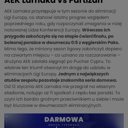
AEK Larnaka vs Partizan
AEK Larnaka przystępuje w tym sezonie do eliminacji
Ligi Europy, co stanowi istotny progres względem
poprzedniego roku, gdy rozpoczynali zmagania w niżej
notowanej Lidze Konferencji Europy.
Wówczas ich
przygoda zakończyła się na etapie ćwierćfinału, po
bolesnej porażce w dwumeczu 0:5 z węgierskim Paks.
Mimo tego, że miniony sezon ligowy zakończyli dopiero
na czwartym miejscu – co uznano za rozczarowanie –
drużyna AEK zdołała sięgnąć po Puchar Cypru. To
właśnie ten triumf otworzył im drogę do udziału w
eliminacjach Ligi Europy.
Jednym z największych
atutów zespołu pozostaje znakomita seria domowa.
Od 12 stycznia AEK Larnaka nie przegrał na własnym
stadionie, notując aż 11 spotkań z rzędu bez porażki. To
czyni ich bardzo groźnym przeciwnikiem u siebie i może
być kluczowe w dwumeczach eliminacyjnych.