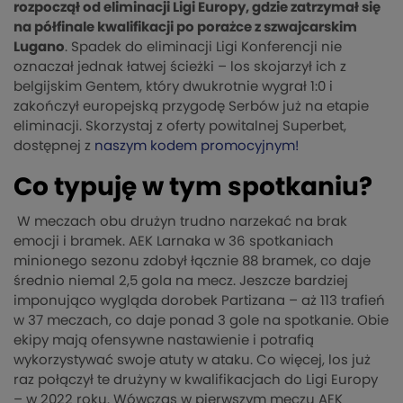
rozpoczął od eliminacji Ligi Europy, gdzie zatrzymał się
na półfinale kwalifikacji po porażce z szwajcarskim
Lugano
. Spadek do eliminacji Ligi Konferencji nie
oznaczał jednak łatwej ścieżki – los skojarzył ich z
belgijskim Gentem, który dwukrotnie wygrał 1:0 i
zakończył europejską przygodę Serbów już na etapie
eliminacji. Skorzystaj z oferty powitalnej Superbet,
dostępnej z
naszym kodem promocyjnym!
Co typuję w tym spotkaniu?
W meczach obu drużyn trudno narzekać na brak
emocji i bramek. AEK Larnaka w 36 spotkaniach
minionego sezonu zdobył łącznie 88 bramek, co daje
średnio niemal 2,5 gola na mecz. Jeszcze bardziej
imponująco wygląda dorobek Partizana – aż 113 trafień
w 37 meczach, co daje ponad 3 gole na spotkanie. Obie
ekipy mają ofensywne nastawienie i potrafią
wykorzystywać swoje atuty w ataku. Co więcej, los już
raz połączył te drużyny w kwalifikacjach do Ligi Europy
– w 2022 roku. Wówczas w pierwszym meczu AEK