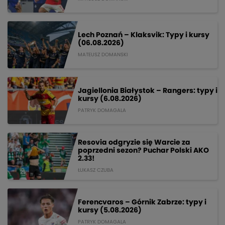
Lech Poznań – Klaksvik: Typy i kursy
(06.08.2026)
MATEUSZ DOMANSKI
Jagiellonia Białystok – Rangers: typy i
kursy (6.08.2026)
PATRYK DOMAGALA
Resovia odgryzie się Warcie za
poprzedni sezon? Puchar Polski AKO
2.33!
ŁUKASZ CZUBA
Ferencvaros – Górnik Zabrze: typy i
kursy (5.08.2026)
PATRYK DOMAGALA