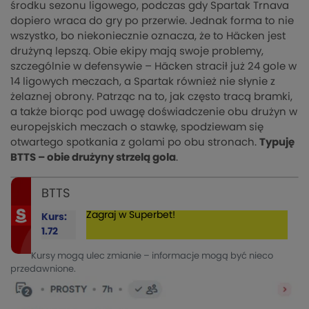
środku sezonu ligowego, podczas gdy Spartak Trnava
dopiero wraca do gry po przerwie. Jednak forma to nie
wszystko, bo niekoniecznie oznacza, że to Häcken jest
drużyną lepszą. Obie ekipy mają swoje problemy,
szczególnie w defensywie – Häcken stracił już 24 gole w
14 ligowych meczach, a Spartak również nie słynie z
żelaznej obrony. Patrząc na to, jak często tracą bramki,
a także biorąc pod uwagę doświadczenie obu drużyn w
europejskich meczach o stawkę, spodziewam się
otwartego spotkania z golami po obu stronach.
Typuję
BTTS – obie drużyny strzelą gola
.
BTTS
Zagraj w Superbet!
Kurs:
1.72
Kursy mogą ulec zmianie – informacje mogą być nieco
przedawnione.