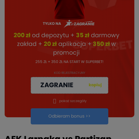
TYLKO NA
200 zł
od depozytu +
35 zł
darmowy
zakład +
20 zł
aplikacja +
350 zł
w
promocji
255 ZŁ + 350 ZŁ NA START W SUPERBET!
KOD REJESTRACYJNY
ZAGRANIE
kopiuj
pokaż szczegóły
Odbieram bonus >>