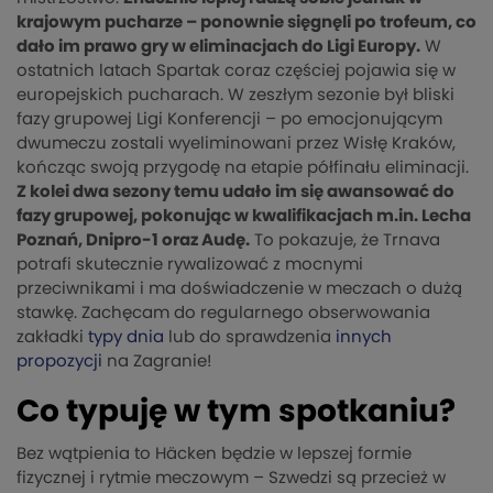
krajowym pucharze – ponownie sięgnęli po trofeum, co
dało im prawo gry w eliminacjach do Ligi Europy.
W
ostatnich latach Spartak coraz częściej pojawia się w
europejskich pucharach. W zeszłym sezonie był bliski
fazy grupowej Ligi Konferencji – po emocjonującym
dwumeczu zostali wyeliminowani przez Wisłę Kraków,
kończąc swoją przygodę na etapie półfinału eliminacji.
Z kolei dwa sezony temu udało im się awansować do
fazy grupowej, pokonując w kwalifikacjach m.in. Lecha
Poznań, Dnipro-1 oraz Audę.
To pokazuje, że Trnava
potrafi skutecznie rywalizować z mocnymi
przeciwnikami i ma doświadczenie w meczach o dużą
stawkę. Zachęcam do regularnego obserwowania
zakładki
typy dnia
lub do sprawdzenia
innych
propozycji
na Zagranie!
Co typuję w tym spotkaniu?
Bez wątpienia to Häcken będzie w lepszej formie
fizycznej i rytmie meczowym – Szwedzi są przecież w