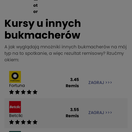
ot
or
Kursy u innych
bukmacherów
A jak wyglądają mnożniki innych bukmacherów na mój
typ na to spotkanie, a więc rezultat remisowy? Rzućmy
okiem:
3.45
ZAGRAJ >>>
Fortuna
Remis
3.55
ZAGRAJ >>>
Betclic
Remis