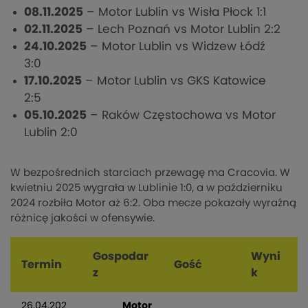
08.11.2025
– Motor Lublin vs Wisła Płock 1:1
02.11.2025
– Lech Poznań vs Motor Lublin 2:2
24.10.2025
– Motor Lublin vs Widzew Łódź
3:0
17.10.2025
– Motor Lublin vs GKS Katowice
2:5
05.10.2025
– Raków Częstochowa vs Motor
Lublin 2:0
W bezpośrednich starciach przewagę ma Cracovia. W
kwietniu 2025 wygrała w Lublinie 1:0, a w październiku
2024 rozbiła Motor aż 6:2. Oba mecze pokazały wyraźną
różnicę jakości w ofensywie.
Gospodar
Wyni
Termin
Gość
z
k
26.04.202
Motor