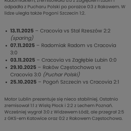
Radomiakiem, zremisowała 0:0 z Zagłębiem Lubin i
odpadła z Pucharu Polski po porażce 0:3 z Rakowem. W
lidze uległa także Pogoni Szczecin 1:2.
13.11.2025
– Cracovia vs Stal Rzeszów 2:2
(sparing)
07.11.2025
– Radomiak Radom vs Cracovia
3:0
03.11.2025
– Cracovia vs Zagłębie Lubin 0:0
29.10.2025
– Raków Częstochowa vs
Cracovia 3:0
(Puchar Polski)
25.10.2025
– Pogoń Szczecin vs Cracovia 2:1
Motor Lublin prezentuje się nieco stabilniej. Ostatnio
zremisował 1:1 z Wisłą Płock i 2:2 z Lechem Poznań.
Wcześniej wygrał 3:0 z Widzewem Łódź, ale przegrał 2:5
z GKS-em Katowice oraz 0:2 z Rakowem Częstochowa.