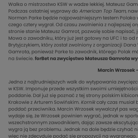
Walka o mistrzostwo KSW w wadze lekkiej. Mateusz Ga
Podczas ostatniej wyprawy do
American Top Team
, naw
Norman Parke będzie najpoważniejszym testem Polaka w 
czego cztery wygrał. Od czasu zwolnienia z najlepszej o
stronie stanie Mateusz Gamrot, pozwolę sobie napisać, 
Mowa o zawodniku, który już jest gotowy na UFC i to od 
Brytyjczykiem, który został zwolniony z organizacji Da
Gamrota, ponieważ Parke to zawodnik, którego Polak mó
na świecie.
forBet na zwycięstwo Mateusza Gamrota wyst
Marcin Wrzosek –
Jedna z najtrudniejszych walk do wytypowania zwycięzcy
w KSW. Imponuje przede wszystkim swoimi umiejętności
poddanie. Dał już się poznać z tej strony polskim kibic
Krakowie z Arturem Sowińskim.
Kornik
cały czas musiał b
poddać przeciwnika. Marcin Wrzosek wywalczył pas wagi
wydaje się, że Wrzosek powinien wygrać, jednak w sporta
wszechstronnym zawodnikiem, dając zawsze ekscytujące p
wygra ją bez problemu. Jednak na dole będzie czyhać ni
więc nie zdecyduje podać się propozycji na wygranego