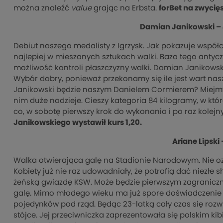
można znaleźć
value
grając na Erbsta.
forBet na zwycię
Damian Janikowski – 
Debiut naszego medalisty z Igrzysk. Jak pokazuje współ
najlepiej w mieszanych sztukach walki. Baza tego anty
możliwość kontroli płaszczyzny walki. Damian Janikowsk
Wybór dobry, ponieważ przekonamy się ile jest wart nas
Janikowski będzie naszym Danielem Cormierem? Miejmy
nim duże nadzieje. Cieszy kategoria 84 kilogramy, w któ
co, w sobotę pierwszy krok do wykonania i po raz kolej
Janikowskiego wystawił kurs 1,20.
Ariane Lipski
Walka otwierająca galę na Stadionie Narodowym. Nie ozn
Kobiety już nie raz udowadniały, że potrafią dać niezłe
żeńską gwiazdę KSW. Może będzie pierwszym zagranic
galę. Mimo młodego wieku ma już spore doświadczenie 
pojedynków pod rząd. Będąc 23-latką cały czas się roz
stójce. Jej przeciwniczka zaprezentowała się polskim kib