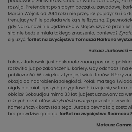
poddawał przeciwników. Chociaż warto zaznaczyć, że trz
rozwija. Pretendent po słabym początku zawodowej kari
Marcin Wójcik od 2014 roku nie przegrał pojedynku i ak
trenujący w Pile posiada wielką siłę fizyczną. Z pewnośc
gdy Narkunowi nie będzie szło w stójce, szybko przeniesi
siła nie będzie miała takiego znaczenia, ponieważ
Żyraf
się użyć.
forBet na zwycięstwo Tomasza Narkuna wystawi
Łukasz Jurkowski 
Łukasz Jurkowski jest doskonale znaną postacią polski
rozkwitła już po zakończeniu kariery. Gdy odchodził na
publiczność. W związku z tym jest wielu fanów, którzy zna
okazja do nadrobienia zaległości. Polak ma tego świado
nigdy nie miał lepszych przygotowań i czuje się w formie
obicia? Sokoudjou mimo 33 lat, już jest uznawany za wet
różnych rezultatów,
Afrykański asasyn
pozostaje w walce
Kameruńczyk korzysta z tego. Juras z pewnością zostawi w
bez prawdziwego boju.
forBet na zwycięstwo Reameau S
Mateusz Gamrot