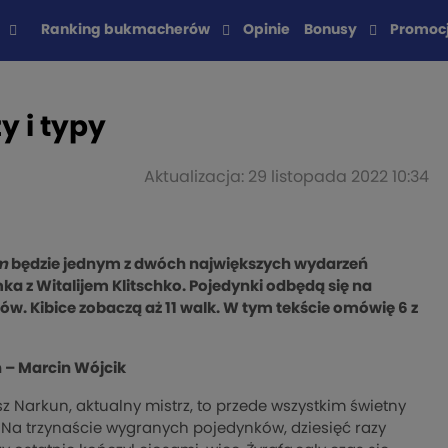
Ranking bukmacherów
Opinie
Bonusy
Promoc
y i typy
Aktualizacja: 29 listopada 2022 10:34
m
będzie jednym z dwóch największych wydarzeń
a z Witalijem Klitschko. Pojedynki odbędą się na
. Kibice zobaczą aż 11 walk. W tym tekście omówię 6 z
– Marcin Wójcik
z Narkun, aktualny mistrz, to przede wszystkim świetny
u. Na trzynaście wygranych pojedynków, dziesięć razy