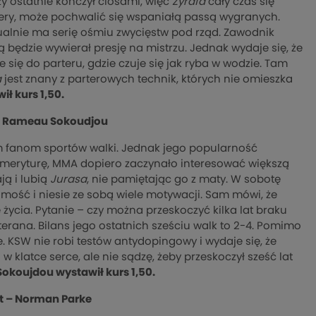
y ostatnie kończył ciosami, więc
Żyrafa
cały czas się
ery, może pochwalić się wspaniałą passą wygranych.
tualnie ma serię ośmiu zwycięstw pod rząd. Zawodnik
ią będzie wywierał presję na mistrzu. Jednak wydaje się, że
e się do parteru, gdzie czuje się jak ryba w wodzie. Tam
a
jest znany z parterowych technik, których nie omieszka
ł kurs 1,50.
– Rameau Sokoudjou
m fanom sportów walki. Jednak jego popularność
 emeryturę, MMA dopiero zaczynało interesować większą
ją i lubią
Jurasa
, nie pamiętając go z maty. W sobotę
mość i niesie ze sobą wiele motywacji. Sam mówi, że
 życia. Pytanie – czy można przeskoczyć kilka lat braku
erana. Bilans jego ostatnich sześciu walk to 2-4. Pomimo
. KSW nie robi testów antydopingowy i wydaje się, że
 klatce serce, ale nie sądzę, żeby przeskoczył sześć lat
okoujdou wystawił kurs 1,50.
 – Norman Parke