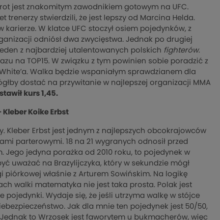
mrot jest znakomitym zawodnikiem gotowym na UFC.
et trenerzy stwierdzili, że jest lepszy od Marcina Helda.
karierze. W klatce UFC stoczył osiem pojedynków, z
rganizacji odniósł dwa zwycięstwa. Jednak po drugiej
jeden z najbardziej utalentowanych polskich
fighterów.
razu na TOP15. W związku z tym powinien sobie poradzić z
na White’a. Walka będzie wspaniałym sprawdzianem dla
głby dostać na przywitanie w najlepszej organizacji MMA
awił kurs 1,45.
 Kleber Koike Erbst
. Kleber Erbst jest jednym z najlepszych obcokrajowców
ami parterowymi. 18 na 21 wygranych odnosił przed
om. Jego jedyna porażka od 2010 roku, to pojedynek w
yć uważać na Brazylijczyka, który w sekundzie mógł
 piórkowej właśnie z Arturem Sowińskim. Na logikę
ch walki matematyka nie jest taka prosta. Polak jest
ojedynki. Wydaje się, że jeśli utrzyma walkę w stójce
ebezpieczeństwo. Jak dla mnie ten pojedynek jest 50/50,
. Jednak to Wrzosek jest faworytem u bukmacherów, więc