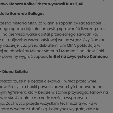
stwo Klebera Koike Erbsta wystawił kurs 2,40.
Julio Gerrardo Gallegos
czesna historia MMA, to właśnie zapaśnicy radzą sobie
cznego sportu daje niesamowitą sprawność fizyczną oraz
i na pierwszą walkę dostał przeciętnego zawodnika.
z olimpijczyk w wszechstylowej walce wręcz. Czy Damian
 nadzieje. Już przed debiutem fani MMA pokładają w
rej są chociażby Michał Materla i Mamed Chalidow. Póki
ny powinny wygrać zapasy.
forBet na zwycięstwo Damiana
 – Diana Belbita
acza to, że nie będzie ciekawa – wręcz przeciwnie.
 show. Brazylijka Lipski powoli zaczyna być budowana na
znym
fighterem,
który będzie w stanie przyciągać fanów na
w MMA. Aktualnie ma serię sześciu wygranych
wija. Zachwyca przede wszystkim techniczną walką w
icom w walce z Lubońską. Pojedynek wygrała, ale z tej