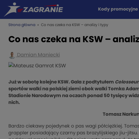
Kody promocyjne
Strona główna
» Co nas czeka na KSW – analizy i typy
Co nas czeka na KSW – analiz
Damian Maniecki
Już w sobotę kolejne KSW. Gala z podtytułem
Colosseu
sportów walki na polskiej ziemi obok walki Tomka Adamk
Stadionie Narodowym na oczach ponad 50 tysięcy widzów
nich.
Tomasz Narkun 
Bardzo ciekawy pojedynek o pas wagi półciężkiej. Tomas
grappler posiadający czarny pas brazylijskiego jiu-jits