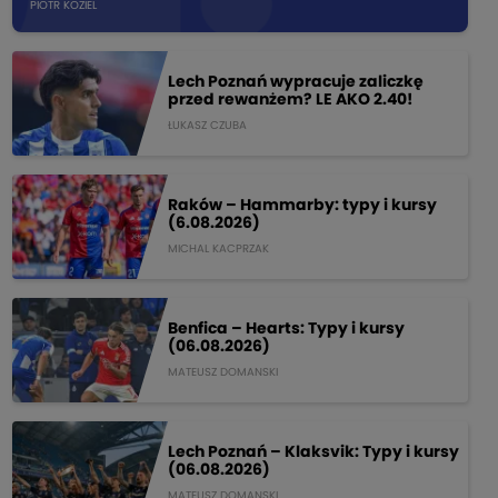
PIOTR KOZIEL
Lech Poznań wypracuje zaliczkę
przed rewanżem? LE AKO 2.40!
ŁUKASZ CZUBA
Raków – Hammarby: typy i kursy
(6.08.2026)
MICHAL KACPRZAK
Benfica – Hearts: Typy i kursy
(06.08.2026)
MATEUSZ DOMANSKI
Lech Poznań – Klaksvik: Typy i kursy
(06.08.2026)
MATEUSZ DOMANSKI