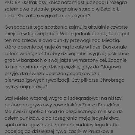
PKO BP Ekstraklasy. Znicz natomiast już spadł i rozegra
zatem dwa ostatnie, pożegnalne starcia w Betclic 1.
Lidze. Kto zatem wygra ten pojedynek?
Gospodarze tego spotkania zajmują aktualnie czwarte
miejsce w ligowej tabeli. Warto jednak dodać, że zespół
ten ma zaledwie dwa punkty przewagi nad Miedzią,
która obecnie zajmuje ósmą lokatę w lidze! Doskonale
zatem widać, że Chrobry dzisiaj musi wygrać, jeśli chce
grać w barażach o swój jakże wymarzony cel. Zadanie
to nie powinno być dzisiaj ciężkie, gdyż do Głogowa
przyjeżdża świeżo upieczony spadkowicz z
pierwszoligowych rywalizacji. Czy piłkarze Chrobrego
wytrzymają presję?
Stal Mielec wczoraj wygrała i zdegradował na niższy
poziom rozgrywkowy zawodników Znicza Pruszków.
Majewski i spółka tracą do bezpiecznego miejsca aż
osiem punktów, a do rozegrania mają jedynie dwa
spotkania ligowe. Jak zatem zawodnicy tego klubu
podejdą do dzisiejszej rywalizacji? W Pruszkowie