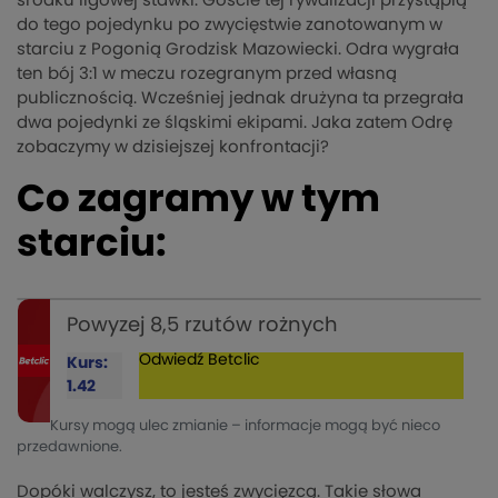
środku ligowej stawki. Goście tej rywalizacji przystąpią
do tego pojedynku po zwycięstwie zanotowanym w
starciu z Pogonią Grodzisk Mazowiecki. Odra wygrała
ten bój 3:1 w meczu rozegranym przed własną
publicznością. Wcześniej jednak drużyna ta przegrała
dwa pojedynki ze śląskimi ekipami. Jaka zatem Odrę
zobaczymy w dzisiejszej konfrontacji?
Co zagramy w tym
starciu:
Powyzej 8,5 rzutów rożnych
Odwiedź
Betclic
Kurs:
1.42
Kursy mogą ulec zmianie – informacje mogą być nieco
przedawnione.
Dopóki walczysz, to jesteś zwycięzcą. Takie słowa