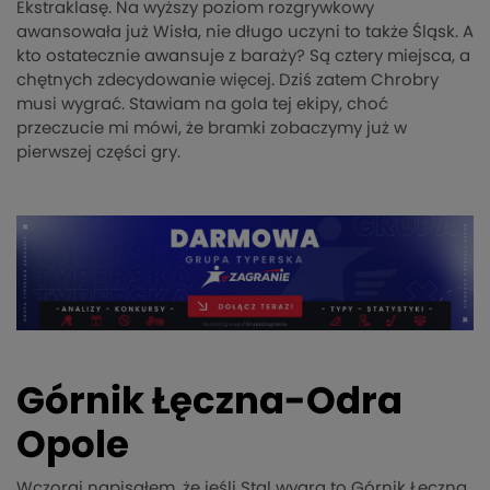
Ekstraklasę. Na wyższy poziom rozgrywkowy
awansowała już Wisła, nie długo uczyni to także Śląsk. A
kto ostatecznie awansuje z baraży? Są cztery miejsca, a
chętnych zdecydowanie więcej. Dziś zatem Chrobry
musi wygrać. Stawiam na gola tej ekipy, choć
przeczucie mi mówi, że bramki zobaczymy już w
pierwszej części gry.
Górnik Łęczna-Odra
Opole
Wczoraj napisałem, że jeśli Stal wygra to Górnik Łęczna