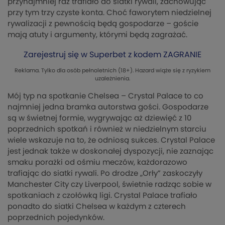
przynajmniej raz trafiało do siatki rywali, zachowując
przy tym trzy czyste konta. Choć faworytem niedzielnej
rywalizacji z pewnością będą gospodarze – goście
mają atuty i argumenty, którymi będą zagrażać.
Zarejestruj się w Superbet z kodem ZAGRANIE
Reklama. Tylko dla osób pełnoletnich (18+). Hazard wiąże się z ryzykiem
uzależnienia.
Mój typ na spotkanie Chelsea – Crystal Palace to co
najmniej jedna bramka autorstwa gości. Gospodarze
są w świetnej formie, wygrywając aż dziewięć z 10
poprzednich spotkań i również w niedzielnym starciu
wiele wskazuje na to, że odniosą sukces. Crystal Palace
jest jednak także w doskonałej dyspozycji, nie zaznając
smaku porażki od ośmiu meczów, każdorazowo
trafiając do siatki rywali. Po drodze „Orły” zaskoczyły
Manchester City czy Liverpool, świetnie radząc sobie w
spotkaniach z czołówką ligi. Crystal Palace trafiało
ponadto do siatki Chelsea w każdym z czterech
poprzednich pojedynków.