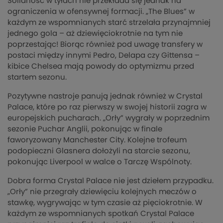
Solidność w tyłach nie przekłada się jednak na
ograniczenia w ofensywnej formacji. „The Blues” w
każdym ze wspomnianych starć strzelała przynajmniej
jednego gola – aż dziewięciokrotnie na tym nie
poprzestając! Biorąc również pod uwagę transfery w
postaci między innymi Pedro, Delapa czy Gittensa –
kibice Chelsea mają powody do optymizmu przed
startem sezonu.
Pozytywne nastroje panują jednak również w Crystal
Palace, które po raz pierwszy w swojej historii zagra w
europejskich pucharach. „Orły” wygrały w poprzednim
sezonie Puchar Anglii, pokonując w finale
faworyzowany Manchester City. Kolejne trofeum
podopieczni Glasnera dołożyli na starcie sezonu,
pokonując Liverpool w walce o Tarczę Wspólnoty.
Dobra forma Crystal Palace nie jest dziełem przypadku.
„Orły” nie przegrały dziewięciu kolejnych meczów o
stawkę, wygrywając w tym czasie aż pięciokrotnie. W
każdym ze wspomnianych spotkań Crystal Palace