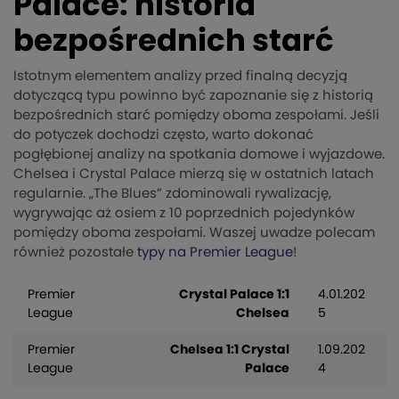
Palace: historia
bezpośrednich starć
Istotnym elementem analizy przed finalną decyzją
dotyczącą typu powinno być zapoznanie się z historią
bezpośrednich starć pomiędzy oboma zespołami. Jeśli
do potyczek dochodzi często, warto dokonać
pogłębionej analizy na spotkania domowe i wyjazdowe.
Chelsea i Crystal Palace mierzą się w ostatnich latach
regularnie. „The Blues” zdominowali rywalizację,
wygrywając aż osiem z 10 poprzednich pojedynków
pomiędzy oboma zespołami. Waszej uwadze polecam
również pozostałe
typy na Premier League
!
Premier
Crystal Palace 1:1
4.01.202
League
Chelsea
5
Premier
Chelsea 1:1 Crystal
1.09.202
League
Palace
4