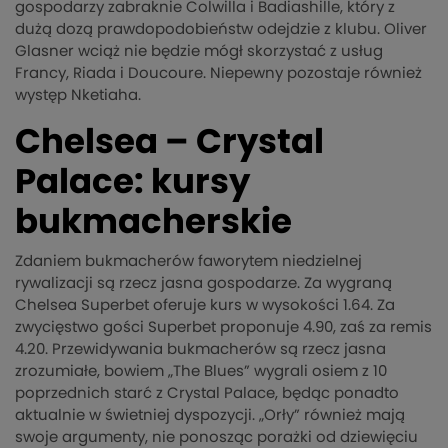
gospodarzy zabraknie Colwilla i Badiashille, który z
dużą dozą prawdopodobieństw odejdzie z klubu. Oliver
Glasner wciąż nie będzie mógł skorzystać z usług
Francy, Riada i Doucoure. Niepewny pozostaje również
występ Nketiaha.
Chelsea – Crystal
Palace: kursy
bukmacherskie
Zdaniem bukmacherów faworytem niedzielnej
rywalizacji są rzecz jasna gospodarze. Za wygraną
Chelsea Superbet oferuje kurs w wysokości 1.64. Za
zwycięstwo gości Superbet proponuje 4.90, zaś za remis
4.20. Przewidywania bukmacherów są rzecz jasna
zrozumiałe, bowiem „The Blues” wygrali osiem z 10
poprzednich starć z Crystal Palace, będąc ponadto
aktualnie w świetniej dyspozycji. „Orły” również mają
swoje argumenty, nie ponosząc porażki od dziewięciu