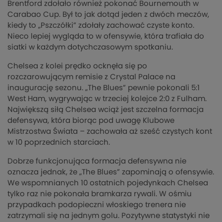
Brentford zdołało również pokonać Bournemouth w
Carabao Cup. Był to jak dotąd jeden z dwóch meczów,
kiedy to „Pszczółki” zdołały zachować czyste konto.
Nieco lepiej wygląda to w ofensywie, która trafiała do
siatki w każdym dotychczasowym spotkaniu.
Chelsea z kolei prędko ocknęła się po
rozczarowującym remisie z Crystal Palace na
inaugurację sezonu. „The Blues” pewnie pokonali 5:1
West Ham, wygrywając w trzeciej kolejce 2:0 z Fulham.
Największą siłą Chelsea wciąż jest szczelna formacja
defensywa, która biorąc pod uwagę Klubowe
Mistrzostwa Świata – zachowała aż sześć czystych kont
w 10 poprzednich starciach.
Dobrze funkcjonująca formacja defensywna nie
oznacza jednak, że „The Blues” zapominają o ofensywie.
We wspomnianych 10 ostatnich pojedynkach Chelsea
tylko raz nie pokonała bramkarza rywali. W ośmiu
przypadkach podopieczni włoskiego trenera nie
zatrzymali się na jednym golu. Pozytywne statystyki nie