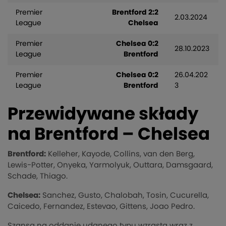
Premier
Brentford 2:2
2.03.2024
League
Chelsea
Premier
Chelsea 0:2
28.10.2023
League
Brentford
Premier
Chelsea 0:2
26.04.202
League
Brentford
3
Przewidywane składy
na Brentford – Chelsea
Brentford:
Kelleher, Kayode, Collins, van den Berg,
Lewis-Potter, Onyeka, Yarmolyuk, Outtara, Damsgaard,
Schade, Thiago.
Chelsea:
Sanchez, Gusto, Chalobah, Tosin, Cucurella,
Caicedo, Fernandez, Estevao, Gittens, Joao Pedro.
Szansa na oddanie udanego typu wzrasta wraz z