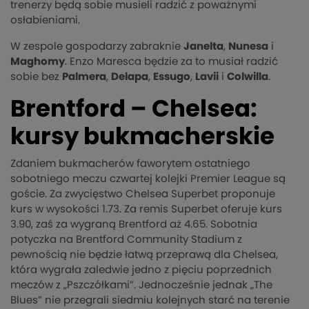
trenerzy będą sobie musieli radzić z poważnymi
osłabieniami.
W zespole gospodarzy zabraknie
Janelta
,
Nunesa
i
Maghomy
. Enzo Maresca będzie za to musiał radzić
sobie bez
Palmera
,
Delapa
,
Essugo
,
Lavii
i
Colwilla
.
Brentford – Chelsea:
kursy bukmacherskie
Zdaniem bukmacherów faworytem ostatniego
sobotniego meczu czwartej kolejki Premier League są
goście. Za zwycięstwo Chelsea Superbet proponuje
kurs w wysokości 1.73. Za remis Superbet oferuje kurs
3.90, zaś za wygraną Brentford aż 4.65. Sobotnia
potyczka na Brentford Community Stadium z
pewnością nie będzie łatwą przeprawą dla Chelsea,
która wygrała zaledwie jedno z pięciu poprzednich
meczów z „Pszczółkami”. Jednocześnie jednak „The
Blues” nie przegrali siedmiu kolejnych starć na terenie