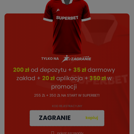
TYLKO NA
200 zł
od depozytu +
35 zł
darmowy
zakład +
20 zł
aplikacja +
350 zł
w
promocji
255 ZŁ + 350 ZŁ NA START W SUPERBET!
KOD REJESTRACYJNY
ZAGRANIE
kopiuj
pokaż szczegóły