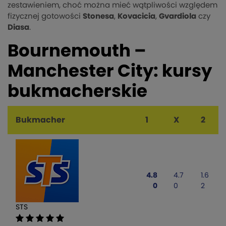
zestawieniem, choć można mieć wątpliwości względem
fizycznej gotowości
Stonesa
,
Kovacicia
,
Gvardiola
czy
Diasa
.
Bournemouth –
Manchester City: kursy
bukmacherskie
Bukmacher
1
X
2
4.8
4.7
1.6
0
0
2
STS