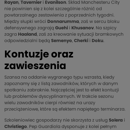
Rayan
,
Tavernier
i
Evanilson
. Skład Manchesteru City
nie powinien się z kolei szczególnie różnić od
powtarzalnego zestawienia z poprzednich tygodni.
Między słupki wróci
Donnarumma
, zaś w sercu bloku
defensywnego zagrają
Guehi
i
Khusanov
. Na szpicy
zagra
Haaland
, zaś za kreowanie sytuacji bramkowych
odpowiedzialni będą
Semenyo
,
Cherki
i
Doku
.
Kontuzje oraz
zawieszenia
Szansa na oddanie wygranego typu wzrasta, kiedy
zapoznamy się z listą zawodników, których w danym
spotkaniu zabraknie. Najczęściej jest to efekt kontuzji
lub problemów dyscyplinarnych. W trakcie sezonu
wielu zawodników cierpi również na urazy
przeciążeniowe, które są efektem napiętego terminarza.
Szkoleniowiec gospodarzy nie skorzysta z usług
Solera
i
Christiego
. Pep Guardiola dysponuje z kolei pełnym