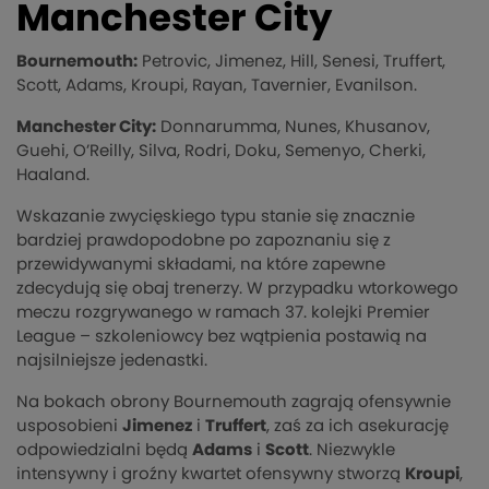
Manchester City
Bournemouth:
Petrovic, Jimenez, Hill, Senesi, Truffert,
Scott, Adams, Kroupi, Rayan, Tavernier, Evanilson.
Manchester City:
Donnarumma, Nunes, Khusanov,
Guehi, O’Reilly, Silva, Rodri, Doku, Semenyo, Cherki,
Haaland.
Wskazanie zwycięskiego typu stanie się znacznie
bardziej prawdopodobne po zapoznaniu się z
przewidywanymi składami, na które zapewne
zdecydują się obaj trenerzy. W przypadku wtorkowego
meczu rozgrywanego w ramach 37. kolejki Premier
League – szkoleniowcy bez wątpienia postawią na
najsilniejsze jedenastki.
Na bokach obrony Bournemouth zagrają ofensywnie
usposobieni
Jimenez
i
Truffert
, zaś za ich asekurację
odpowiedzialni będą
Adams
i
Scott
. Niezwykle
intensywny i groźny kwartet ofensywny stworzą
Kroupi
,