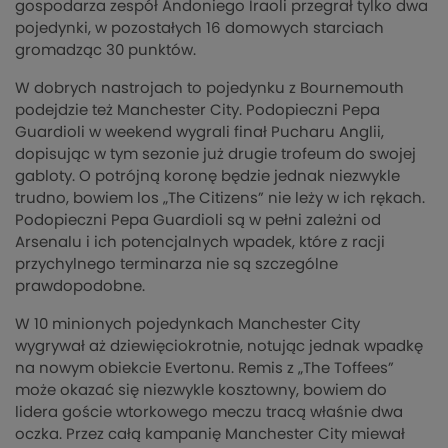
gospodarza zespół Andoniego Iraoli przegrał tylko dwa
pojedynki, w pozostałych 16 domowych starciach
gromadząc 30 punktów.
W dobrych nastrojach to pojedynku z Bournemouth
podejdzie też Manchester City. Podopieczni Pepa
Guardioli w weekend wygrali finał Pucharu Anglii,
dopisując w tym sezonie już drugie trofeum do swojej
gabloty. O potrójną koronę będzie jednak niezwykle
trudno, bowiem los „The Citizens” nie leży w ich rękach.
Podopieczni Pepa Guardioli są w pełni zależni od
Arsenalu i ich potencjalnych wpadek, które z racji
przychylnego terminarza nie są szczególne
prawdopodobne.
W 10 minionych pojedynkach Manchester City
wygrywał aż dziewięciokrotnie, notując jednak wpadkę
na nowym obiekcie Evertonu. Remis z „The Toffees”
może okazać się niezwykle kosztowny, bowiem do
lidera goście wtorkowego meczu tracą właśnie dwa
oczka. Przez całą kampanię Manchester City miewał