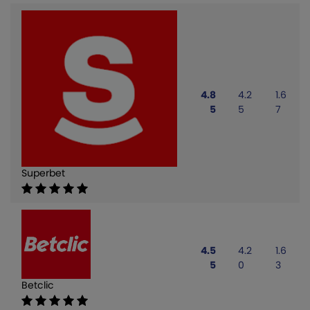
4.8
4.2
1.6
5
5
7
Superbet
4.5
4.2
1.6
5
0
3
Betclic