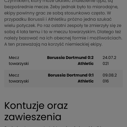
Czynnikiem, który może ułatwić znalezienie typu, są
bezpośrednie mecze. Żeby jednak było to miarodajne,
ekipy powinny grac ze sobą stosunkowo często. W
przypadku Borussii i Athletiku próżno jedna szukać
wielu potyczek. Po raz ostatni zespoły te zmierzyły się ze
sobą 4 lata temu i to w meczu towarzyskim. Dlatego też
należy bazować na ich obecnej formie i możliwościach.
A ten przeważają na korzyść niemieckiej ekipy.
Mecz
Borussia Dortmund 0:2
24.07.2
towarzyski
Athletic
021
Mecz
Borussia Dortmund 0:1
09.08.2
towarzyski
Athletic
016
Kontuzje oraz
zawieszenia