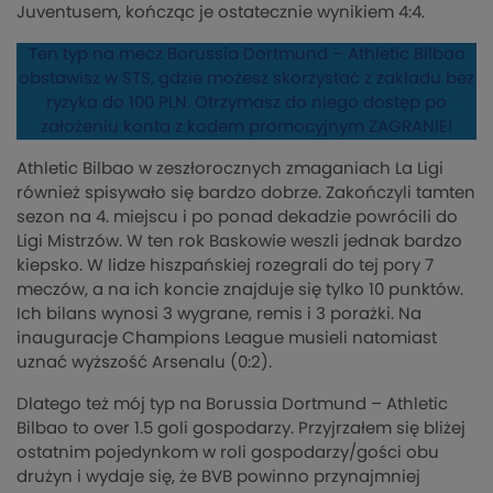
Juventusem, kończąc je ostatecznie wynikiem 4:4.
Ten typ na mecz Borussia Dortmund – Athletic Bilbao
obstawisz w STS, gdzie możesz skorzystać z zakładu bez
ryzyka do 100 PLN. Otrzymasz do niego dostęp po
założeniu konta z kodem promocyjnym ZAGRANIE!
Athletic Bilbao w zeszłorocznych zmaganiach La Ligi
również spisywało się bardzo dobrze. Zakończyli tamten
sezon na 4. miejscu i po ponad dekadzie powrócili do
Ligi Mistrzów. W ten rok Baskowie weszli jednak bardzo
kiepsko. W lidze hiszpańskiej rozegrali do tej pory 7
meczów, a na ich koncie znajduje się tylko 10 punktów.
Ich bilans wynosi 3 wygrane, remis i 3 porażki. Na
inauguracje Champions League musieli natomiast
uznać wyższość Arsenalu (0:2).
Dlatego też mój typ na Borussia Dortmund – Athletic
Bilbao to over 1.5 goli gospodarzy. Przyjrzałem się bliżej
ostatnim pojedynkom w roli gospodarzy/gości obu
drużyn i wydaje się, że BVB powinno przynajmniej