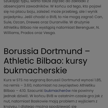
Szukając typu, warto także zajrzeć do zakładki z
absencjami zawodników. W końcu od tego, kto pojawi
się na placu boju, zależeć może przebieg, ale i wynik
pojedynku. Jeśli chodzi o BVB, to nie mogą zagrać Can,
Sule, Ozcan, Drewes oraz Duranville. W drużynie
Athletiku Bilbao nie wystąpią natomiast Berenguer, N.
Williams, Prados oraz Vesga.
Borussia Dortmund –
Athletic Bilbao: kursy
bukmacherskie
Kurs w STS na wygraną Borussii Dortmund wynosi 1.85,
na remis – 3.60, natomiast na zwycięstwo Athletiku
Bilbao – 4.10. Szacunki
bukmacherów
nie powinny
jednak dziwić. W końcu BVB w ostatnim czasie gra jak z
nut, natomiast Baskowie mają problem z wyjściem z
kryzysu. I dlatego można spodziewać się