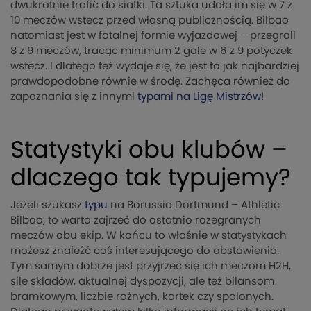
dwukrotnie trafić do siatki. Ta sztuka udała im się w 7 z
10 meczów wstecz przed własną publicznością. Bilbao
natomiast jest w fatalnej formie wyjazdowej – przegrali
8 z 9 meczów, tracąc minimum 2 gole w 6 z 9 potyczek
wstecz. I dlatego też wydaje się, że jest to jak najbardziej
prawdopodobne równie w środę. Zachęca również do
zapoznania się z innymi
typami na Ligę Mistrzów
!
Statystyki obu klubów –
dlaczego tak typujemy?
Jeżeli szukasz
typu
na Borussia Dortmund – Athletic
Bilbao, to warto zajrzeć do ostatnio rozegranych
meczów obu ekip. W końcu to właśnie w statystykach
możesz znaleźć coś interesującego do obstawienia.
Tym samym dobrze jest przyjrzeć się ich meczom H2H,
sile składów, aktualnej dyspozycji, ale też bilansom
bramkowym, liczbie rożnych, kartek czy spalonych.